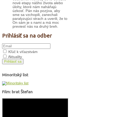
nové etapy nášho života alebo
úlohy, ktoré nám naháňajú
úzkosť. Pán nás pozýva, aby
sme sa vzchopili, zanechali
paralyzujúci strach a uverili, že to
On sám je s nami a má moc
previesť nás na druhý breh.
Prihlásiť sa na odber
Kľúč k víťazstvám
Aktuality
Prihlásiť sa
Minoritský list
Film: brat Štefan