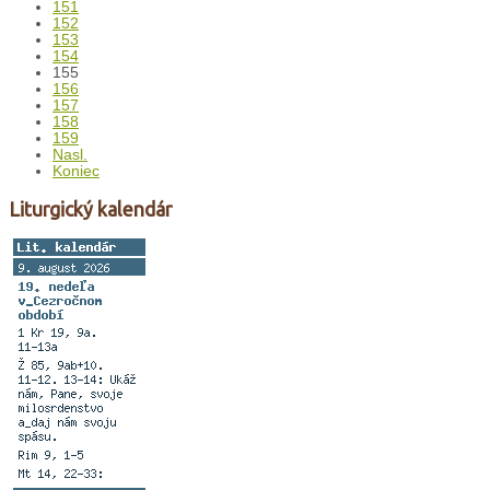
151
152
153
154
155
156
157
158
159
Nasl.
Koniec
Liturgický kalendár