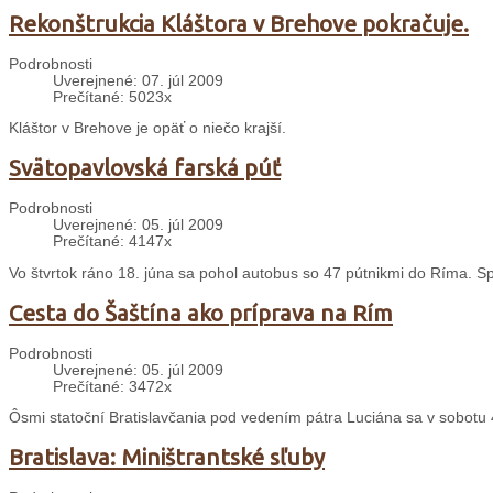
Rekonštrukcia Kláštora v Brehove pokračuje.
Podrobnosti
Uverejnené: 07. júl 2009
Prečítané: 5023x
Kláštor v Brehove je opäť o niečo krajší.
Svätopavlovská farská púť
Podrobnosti
Uverejnené: 05. júl 2009
Prečítané: 4147x
Vo štvrtok ráno 18. júna sa pohol autobus so 47 pútnikmi do Ríma. S
Cesta do Šaštína ako príprava na Rím
Podrobnosti
Uverejnené: 05. júl 2009
Prečítané: 3472x
Ôsmi statoční Bratislavčania pod vedením pátra Luciána sa v sobotu 4.
Bratislava: Miništrantské sľuby