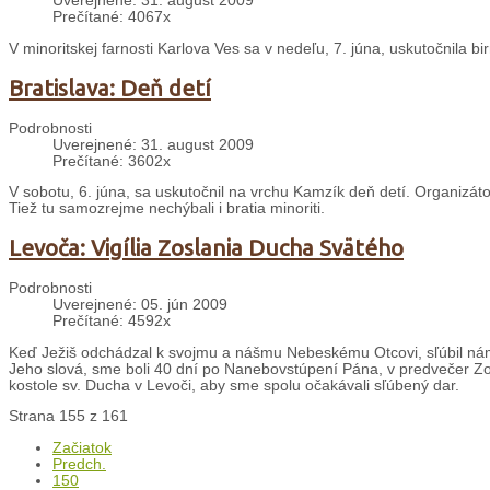
Uverejnené: 31. august 2009
Prečítané: 4067x
V minoritskej farnosti Karlova Ves sa v nedeľu, 7. júna, uskutočnila b
Bratislava: Deň detí
Podrobnosti
Uverejnené: 31. august 2009
Prečítané: 3602x
V sobotu, 6. júna, sa uskutočnil na vrchu Kamzík deň detí. Organizátorm
Tiež tu samozrejme nechýbali i bratia minoriti.
Levoča: Vigília Zoslania Ducha Svätého
Podrobnosti
Uverejnené: 05. jún 2009
Prečítané: 4592x
Keď Ježiš odchádzal k svojmu a nášmu Nebeskému Otcovi, sľúbil nám
Jeho slová, sme boli 40 dní po Nanebovstúpení Pána, v predvečer Z
kostole sv. Ducha v Levoči, aby sme spolu očakávali sľúbený dar.
Strana 155 z 161
Začiatok
Predch.
150