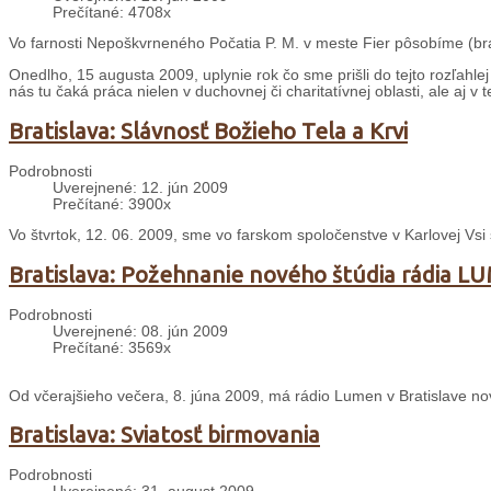
Prečítané: 4708x
Vo farnosti Nepoškvrneného Počatia P. M. v meste Fier pôsobíme (brat
Onedlho, 15 augusta 2009, uplynie rok čo sme prišli do tejto rozľahle
nás tu čaká práca nielen v duchovnej či charitatívnej oblasti, ale aj v t
Bratislava: Slávnosť Božieho Tela a Krvi
Podrobnosti
Uverejnené: 12. jún 2009
Prečítané: 3900x
Vo štvrtok, 12. 06. 2009, sme vo farskom spoločenstve v Karlovej Vsi s
Bratislava: Požehnanie nového štúdia rádia 
Podrobnosti
Uverejnené: 08. jún 2009
Prečítané: 3569x
Od včerajšieho večera, 8. júna 2009, má rádio Lumen v Bratislave no
Bratislava: Sviatosť birmovania
Podrobnosti