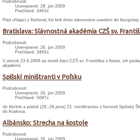
Podrobnosti
Uverejnené: 28. jún 2009
Prečítané: 3463x
Piati chlapci z Karlovej Vsi boli dnes slávnostne uvedení do liturgicke
Bratislava: Slávnostná akadémia CZŠ sv. Františk
Podrobnosti
Uverejnené: 26. jún 2009
Prečítané: 3455x
V utorok 23.6.2009 sa stretli žiaci CZŠ sv. Františka z Assisi, ich peda
akadémii.
Spišskí miništranti v Poľsku
Podrobnosti
Uverejnené: 26. jún 2009
Prečítané: 5087x
Vo štvrtok a piatok (25.-26.júna) 21. miništrantov z farnosti Spišský Št
do Krakova.
Albánsko: Strecha na kostole
Podrobnosti
Uverejnené: 26. jún 2009