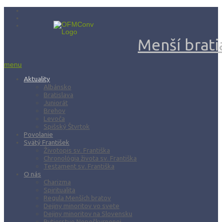
Menší bratia
menu
Aktuality
Albánsko
Bratislava
Juniorát
Brehov
Levoča
Spišský Štvrtok
Povolanie
Svätý František
Životopis sv. Františka
Chronológia života sv. Františka
Testament sv. Františka
O nás
Charizma
Spiritualita
Regula Menších bratov
Dejiny minoritov vo svete
Dejiny minoritov na Slovensku
Rytierstvo Nepoškvrnenej