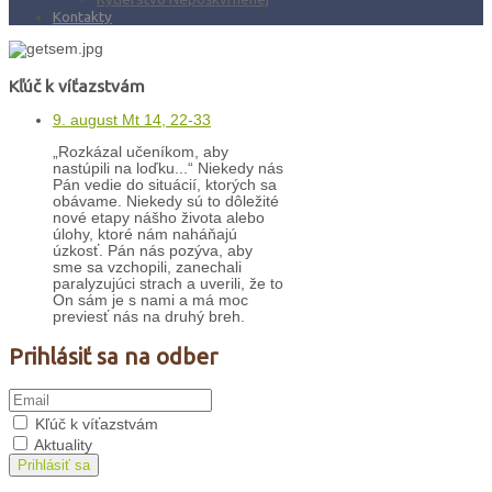
Kontakty
Kľúč k víťazstvám
9. august Mt 14, 22-33
„Rozkázal učeníkom, aby
nastúpili na loďku...“ Niekedy nás
Pán vedie do situácií, ktorých sa
obávame. Niekedy sú to dôležité
nové etapy nášho života alebo
úlohy, ktoré nám naháňajú
úzkosť. Pán nás pozýva, aby
sme sa vzchopili, zanechali
paralyzujúci strach a uverili, že to
On sám je s nami a má moc
previesť nás na druhý breh.
Prihlásiť sa na odber
Kľúč k víťazstvám
Aktuality
Prihlásiť sa