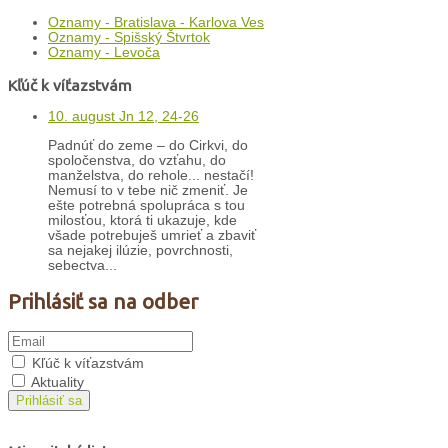
Oznamy - Bratislava - Karlova Ves
Oznamy - Spišský Štvrtok
Oznamy - Levoča
Kľúč k víťazstvám
10. august Jn 12, 24-26
Padnúť do zeme – do Cirkvi, do
spoločenstva, do vzťahu, do
manželstva, do rehole... nestačí!
Nemusí to v tebe nič zmeniť. Je
ešte potrebná spolupráca s tou
milosťou, ktorá ti ukazuje, kde
všade potrebuješ umrieť a zbaviť
sa nejakej ilúzie, povrchnosti,
sebectva...
Prihlásiť sa na odber
Kľúč k víťazstvám
Aktuality
Prihlásiť sa