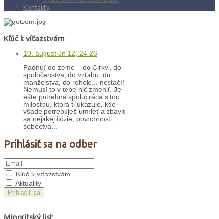
Kontakty
Kľúč k víťazstvám
10. august Jn 12, 24-26
Padnúť do zeme – do Cirkvi, do
spoločenstva, do vzťahu, do
manželstva, do rehole... nestačí!
Nemusí to v tebe nič zmeniť. Je
ešte potrebná spolupráca s tou
milosťou, ktorá ti ukazuje, kde
všade potrebuješ umrieť a zbaviť
sa nejakej ilúzie, povrchnosti,
sebectva...
Prihlásiť sa na odber
Kľúč k víťazstvám
Aktuality
Prihlásiť sa
Minoritský list