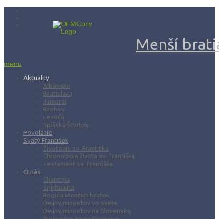
Menší bratia
menu
Aktuality
Albánsko
Bratislava
Juniorát
Brehov
Levoča
Spišský Štvrtok
Povolanie
Svätý František
Životopis sv. Františka
Chronológia života sv. Františka
Testament sv. Františka
O nás
Charizma
Spiritualita
Regula Menších bratov
Dejiny minoritov vo svete
Dejiny minoritov na Slovensku
Rytierstvo Nepoškvrnenej