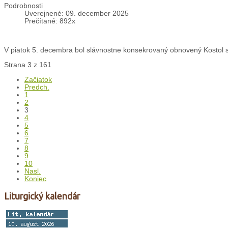
Podrobnosti
Uverejnené: 09. december 2025
Prečítané: 892x
V piatok 5. decembra bol slávnostne konsekrovaný obnovený Kostol sv
Strana 3 z 161
Začiatok
Predch.
1
2
3
4
5
6
7
8
9
10
Nasl.
Koniec
Liturgický kalendár