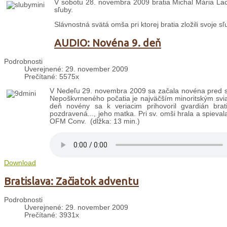
V sobotu 28. novembra 2009 bratia Michal Mária Lac
sľuby.
Slávnostná svätá omša pri ktorej bratia zložili svoje sľu
AUDIO: Novéna 9. deň
Podrobnosti
Uverejnené: 29. november 2009
Prečítané: 5575x
V Nedeľu 29. novembra 2009 sa začala novéna pred s
Nepoškvrneného počatia je najväčším minoritským sviatko
deň novény sa k veriacim prihovoril gvardián br
pozdravená..., jeho matka. Pri sv. omši hrala a spiev
OFM Conv. (dĺžka: 13 min.)
Download
Bratislava: Začiatok adventu
Podrobnosti
Uverejnené: 29. november 2009
Prečítané: 3931x