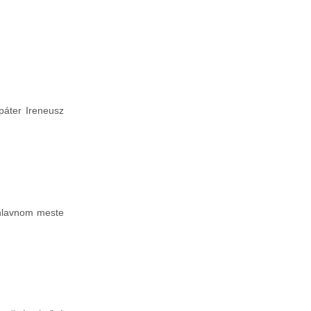
páter Ireneusz
 hlavnom meste