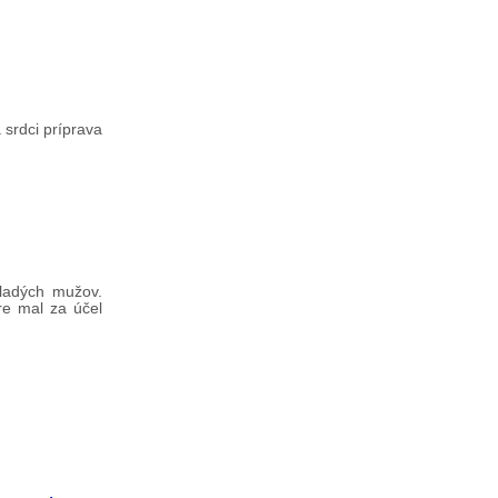
 srdci príprava
mladých mužov.
re mal za účel