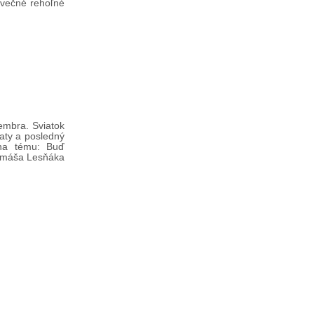
 večné rehoľné
embra. Sviatok
aty a posledný
 na tému: Buď
 Tomáša Lesňáka