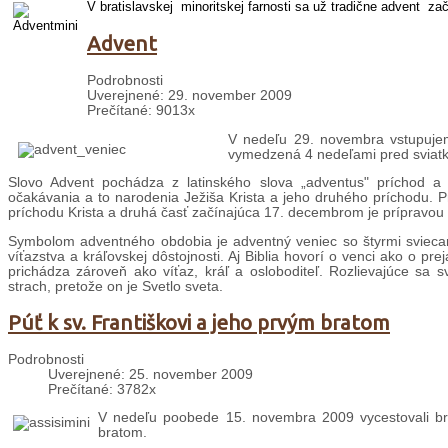
V bratislavskej minoritskej farnosti sa už tradične advent
zač
Advent
Podrobnosti
Uverejnené: 29. november 2009
Prečítané: 9013x
V nedeľu 29. novembra vstupujeme
vymedzená 4 nedeľami pred sviatk
Slovo Advent pochádza z latinského slova „adventus" príchod a
očakávania a to narodenia Ježiša Krista a jeho druhého príchodu. P
príchodu Krista a druhá časť začínajúca 17. decembrom je prípravou ve
Symbolom adventného obdobia je adventný veniec so štyrmi sviecam
víťazstva a kráľovskej dôstojnosti. Aj Biblia hovorí o venci ako o pr
prichádza zároveň ako víťaz, kráľ a osloboditeľ. Rozlievajúce sa sv
strach, pretože on je Svetlo sveta.
Púť k sv. Františkovi a jeho prvým bratom
Podrobnosti
Uverejnené: 25. november 2009
Prečítané: 3782x
V nedeľu poobede 15. novembra 2009 vycestovali br.
bratom.