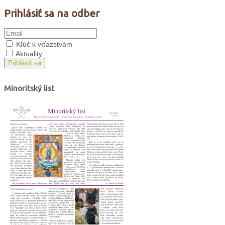
Prihlásiť sa na odber
Kľúč k víťazstvám
Aktuality
Prihlásiť sa
Minoritský list