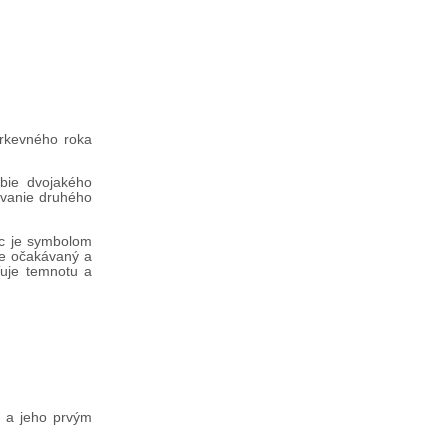
irkevného roka
bie dvojakého
ávanie druhého
ec je symbolom
 je očakávaný a
yľuje temnotu a
i a jeho prvým