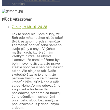
Kontakty
Kľúč k víťazstvám
7. august Mt 16, 24-28
Tak to snáď nie! Som si istý, že
Boh odo mňa nechce niečo také!
Byť kresťanom predsa nemôže
znamenať poprieť seba samého,
svoje plány a sny... V týchto
myšlienkach, ktoré sú nám
všetkým blízke, sa ukrýva
klamstvo: že sami môžeme byť
bohmi svojho života a že pravé
šťastie spočíva v naplnení našich
túžob. Ale nie je to tak. Naše
skutočné šťastie je v tom, že
patríme Kristovi – že môžeme
kráčať s Ním, žiť z Neho a učiť
sa od Neho. Ak mu odovzdáme
svoj život a budeme Ho
nasledovať, staneme sa naozaj
Jeho učeníkmi – schopnými
prijať Jeho slovo bez analýz a
posudzovania, s jednoduchým
srdcom.