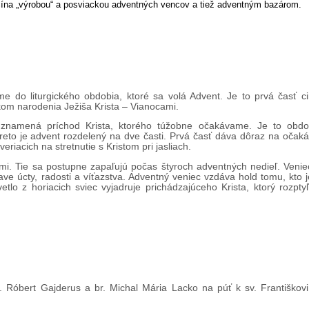
ína „výrobou“ a posviackou adventných vencov a tiež adventným bazárom.
 do liturgického obdobia, ktoré sa volá Advent. Je to prvá časť c
om narodenia Ježiša Krista – Vianocami.
 znamená príchod Krista, ktorého túžobne očakávame. Je to obdo
reto je advent rozdelený na dve časti. Prvá časť dáva dôraz na očak
riacich na stretnutie s Kristom pri jasliach.
i. Tie sa postupne zapaľujú počas štyroch adventných nedieľ. Veni
ejave úcty, radosti a víťazstva. Adventný veniec vzdáva hold tomu, kto
etlo z horiacich sviec vyjadruje prichádzajúceho Krista, ktorý rozpt
 Róbert Gajderus a br. Michal Mária Lacko na púť k sv. Františkov