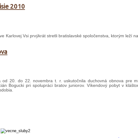
isie 2010
e Karlovej Vsi prvýkrát stretli bratislavské spoločenstva, ktorým leží na
ova
 sa od 20. do 22. novembra t. r. uskutočnila duchovná obnova pre 
án Bogucki pri spolupráci bratov juniorov. Víkendový pobyt v klášto
bdobia.