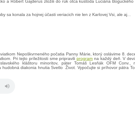
ko a Róbert Gajderus zložili do rúk otca kustóda Luciána Boguckého
by sa konala za hojnej účasti veriacich nie len z Karlovej Vsi, ale aj...
viatkom Nepoškvrneného počatia Panny Márie, ktorý oslávime 8. dec
m. Pri tejto príležitosti sme pripravili
program
na každý deň. V devi
atislavského kláštoru minoritov, páter Tomáš Lesňák OFM Conv.,
ala hudobná diakonia hnutia Svetlo Život. Vypočujte si príhovor pátra