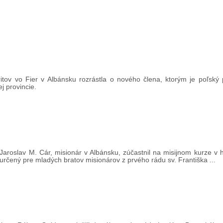
tov vo Fier v Albánsku rozrástla o nového člena, ktorým je poľský 
j provincie.
aroslav M. Cár, misionár v Albánsku, zúčastnil na misijnom kurze v
a určený pre mladých bratov misionárov z prvého rádu sv. Františka ...