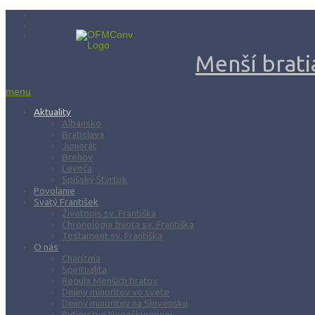
Menší bratia
menu
Aktuality
Albánsko
Bratislava
Juniorát
Brehov
Levoča
Spišský Štvrtok
Povolanie
Svätý František
Životopis sv. Františka
Chronológia života sv. Františka
Testament sv. Františka
O nás
Charizma
Spiritualita
Regula Menších bratov
Dejiny minoritov vo svete
Dejiny minoritov na Slovensku
Rytierstvo Nepoškvrnenej