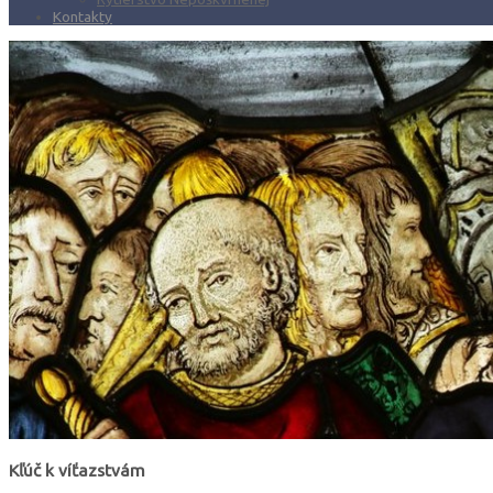
Kontakty
Kľúč k víťazstvám