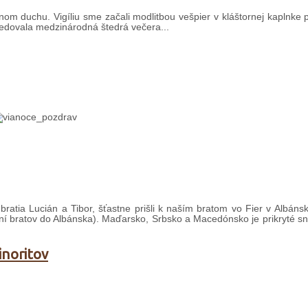
nom duchu. Vigíliu sme začali modlitbou vešpier v kláštornej kaplnke 
edovala medzinárodná štedrá večera...
tia Lucián a Tibor, šťastne prišli k naším bratom vo Fier v Albánsk
aní bratov do Albánska). Maďarsko, Srbsko a Macedónsko je prikryté s
inoritov