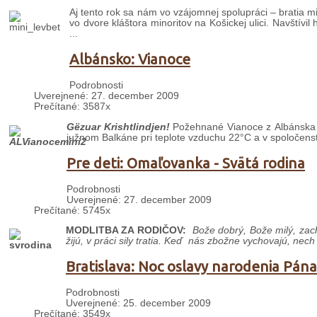
Aj tento rok sa nám vo vzájomnej spolupráci – bratia m
vo dvore kláštora minoritov na Košickej ulici. Navštívil
...
Albánsko: Vianoce
Podrobnosti
Uverejnené: 27. december 2009
Prečítané: 3587x
Gëzuar Krishtlindjen!
Požehnané Vianoce z Albánska pr
južnom Balkáne pri teplote vzduchu 22°C a v spoločenstv
Pre deti: Omaľovanka - Svätá rodina
Podrobnosti
Uverejnené: 27. december 2009
Prečítané: 5745x
MODLITBA ZA RODIČOV:
Bože dobrý, Bože milý,
zac
žijú,
v práci sily tratia.
Keď nás zbožne vychovajú,
nech 
Bratislava: Noc oslavy narodenia Pána
Podrobnosti
Uverejnené: 25. december 2009
Prečítané: 3549x