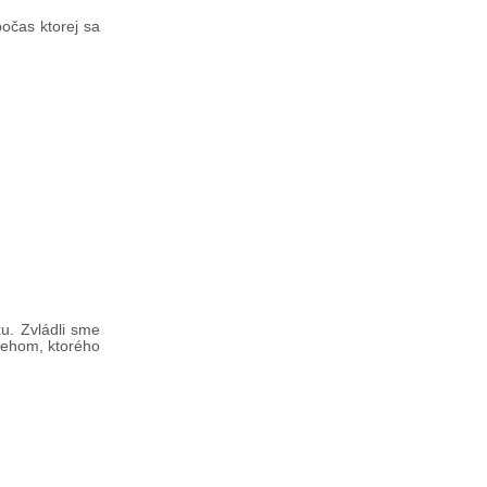
počas ktorej sa
u. Zvládli sme
nehom, ktorého