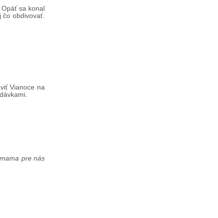
. Opäť sa konal
j čo obdivovať.
viť Vianoce na
odávkami.
 mama pre nás