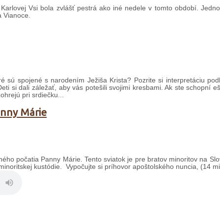
Karlovej Vsi bola zvlášť pestrá ako iné nedele v tomto období. Jednot
sa Vianoce.
é sú spojené s narodením Ježiša Krista? Pozrite si interpretáciu podľ
Deti si dali záležať, aby vás potešili svojimi kresbami. Ak ste schopní e
ohrejú pri srdiečku...
anny Márie
ného počatia Panny Márie. Tento sviatok je pre bratov minoritov na Sl
inoritskej kustódie. Vypočujte si príhovor apoštolského nuncia, (14 mi