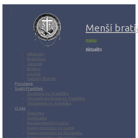
Menší bratia
menu
Aktuality
Albánsko
Bratislava
Juniorát
Brehov
Levoča
Spišský Štvrtok
Povolanie
Svätý František
Životopis sv. Františka
Chronológia života sv. Františka
Testament sv. Františka
O nás
Charizma
Spiritualita
Regula Menších bratov
Dejiny minoritov vo svete
Dejiny minoritov na Slovensku
Rytierstvo Nepoškvrnenej