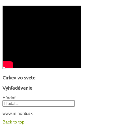
Cirkev vo svete
Vyhľadávanie
Hľadať...
www.minoriti.sk
Back to top