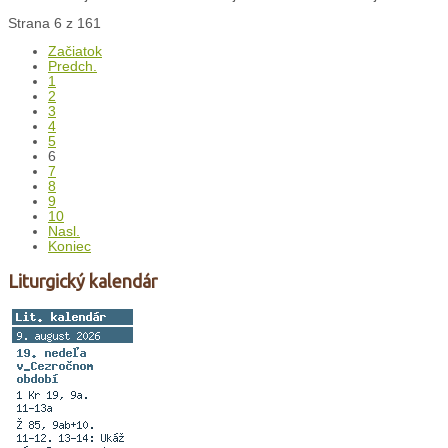
Strana 6 z 161
Začiatok
Predch.
1
2
3
4
5
6
7
8
9
10
Nasl.
Koniec
Liturgický kalendár