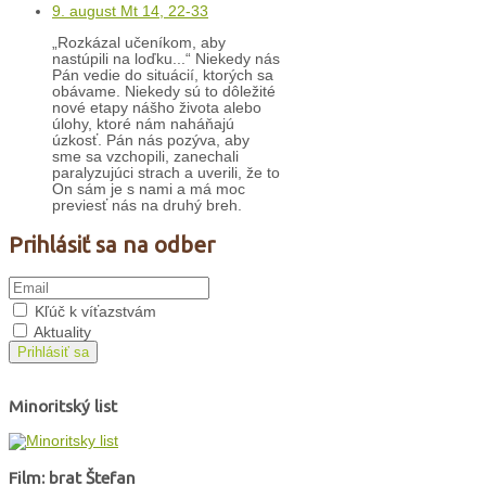
9. august Mt 14, 22-33
„Rozkázal učeníkom, aby
nastúpili na loďku...“ Niekedy nás
Pán vedie do situácií, ktorých sa
obávame. Niekedy sú to dôležité
nové etapy nášho života alebo
úlohy, ktoré nám naháňajú
úzkosť. Pán nás pozýva, aby
sme sa vzchopili, zanechali
paralyzujúci strach a uverili, že to
On sám je s nami a má moc
previesť nás na druhý breh.
Prihlásiť sa na odber
Kľúč k víťazstvám
Aktuality
Prihlásiť sa
Minoritský list
Film: brat Štefan