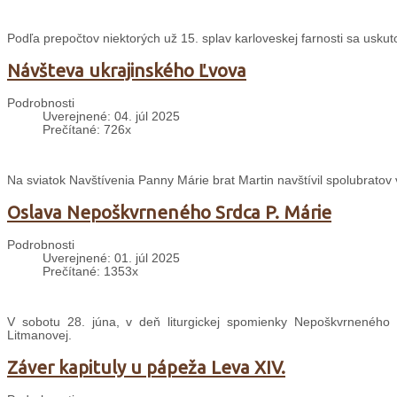
Podľa prepočtov niektorých už 15. splav karloveskej farnosti sa uskuto
Návšteva ukrajinského Ľvova
Podrobnosti
Uverejnené: 04. júl 2025
Prečítané: 726x
Na sviatok Navštívenia Panny Márie brat Martin navštívil spolubratov
Oslava Nepoškvrneného Srdca P. Márie
Podrobnosti
Uverejnené: 01. júl 2025
Prečítané: 1353x
V sobotu 28. júna, v deň liturgickej spomienky Nepoškvrneného S
Litmanovej.
Záver kapituly u pápeža Leva XIV.