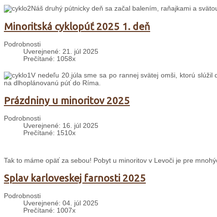
Náš druhý pútnicky deň sa začal balením, raňajkami a svät
Minoritská cyklopúť 2025 1. deň
Podrobnosti
Uverejnené: 21. júl 2025
Prečítané: 1058x
V nedeľu 20.júla sme sa po rannej svätej omši, ktorú slúžil
na dlhoplánovanú púť do Ríma.
Prázdniny u minoritov 2025
Podrobnosti
Uverejnené: 16. júl 2025
Prečítané: 1510x
Tak to máme opäť za sebou! Pobyt u minoritov v Levoči je pre mnohý
Splav karloveskej farnosti 2025
Podrobnosti
Uverejnené: 04. júl 2025
Prečítané: 1007x