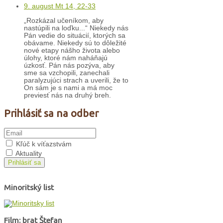
9. august Mt 14, 22-33
„Rozkázal učeníkom, aby
nastúpili na loďku...“ Niekedy nás
Pán vedie do situácií, ktorých sa
obávame. Niekedy sú to dôležité
nové etapy nášho života alebo
úlohy, ktoré nám naháňajú
úzkosť. Pán nás pozýva, aby
sme sa vzchopili, zanechali
paralyzujúci strach a uverili, že to
On sám je s nami a má moc
previesť nás na druhý breh.
Prihlásiť sa na odber
Kľúč k víťazstvám
Aktuality
Prihlásiť sa
Minoritský list
Film: brat Štefan