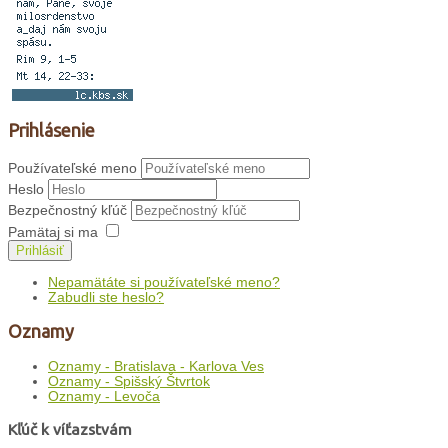
Prihlásenie
Používateľské meno
Heslo
Bezpečnostný kľúč
Pamätaj si ma
Prihlásiť
Nepamätáte si používateľské meno?
Zabudli ste heslo?
Oznamy
Oznamy - Bratislava - Karlova Ves
Oznamy - Spišský Štvrtok
Oznamy - Levoča
Kľúč k víťazstvám