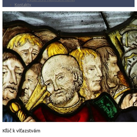
Kontakty
Kľúč k víťazstvám