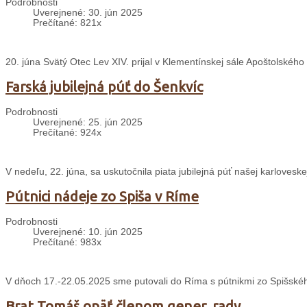
Podrobnosti
Uverejnené: 30. jún 2025
Prečítané: 821x
20. júna Svätý Otec Lev XIV. prijal v Klementínskej sále Apoštolského 
Farská jubilejná púť do Šenkvíc
Podrobnosti
Uverejnené: 25. jún 2025
Prečítané: 924x
V nedeľu, 22. júna, sa uskutočnila piata jubilejná púť našej karloveskej
Pútnici nádeje zo Spiša v Ríme
Podrobnosti
Uverejnené: 10. jún 2025
Prečítané: 983x
V dňoch 17.-22.05.2025 sme putovali do Ríma s pútnikmi zo Spišského
Brat Tomáš opäť členom gener. rady