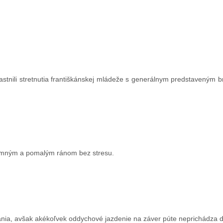
častnili stretnutia františkánskej mládeže s generálnym predstaveným b
jemným a pomalým ránom bez stresu.
nia, avšak akékoľvek oddychové jazdenie na záver púte neprichádza 