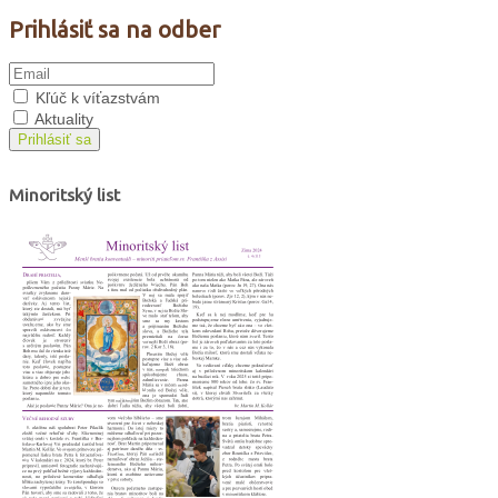
Prihlásiť sa na odber
Kľúč k víťazstvám
Aktuality
Prihlásiť sa
Minoritský list