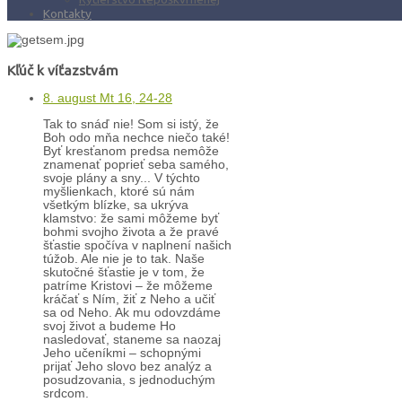
Kontakty
Kľúč k víťazstvám
8. august Mt 16, 24-28
Tak to snáď nie! Som si istý, že
Boh odo mňa nechce niečo také!
Byť kresťanom predsa nemôže
znamenať poprieť seba samého,
svoje plány a sny... V týchto
myšlienkach, ktoré sú nám
všetkým blízke, sa ukrýva
klamstvo: že sami môžeme byť
bohmi svojho života a že pravé
šťastie spočíva v naplnení našich
túžob. Ale nie je to tak. Naše
skutočné šťastie je v tom, že
patríme Kristovi – že môžeme
kráčať s Ním, žiť z Neho a učiť
sa od Neho. Ak mu odovzdáme
svoj život a budeme Ho
nasledovať, staneme sa naozaj
Jeho učeníkmi – schopnými
prijať Jeho slovo bez analýz a
posudzovania, s jednoduchým
srdcom.