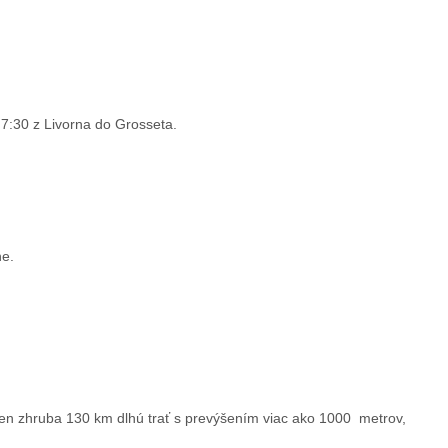
7:30 z Livorna do Grosseta.
ne.
len zhruba 130 km dlhú trať s prevýšením viac ako 1000 metrov,