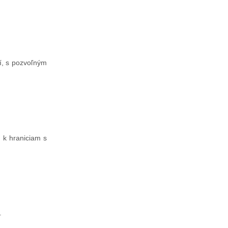
í, s pozvoľným
 k hraniciam s
.