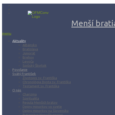
Menší bratia
menu
Aktuality
Albánsko
Bratislava
Juniorát
Brehov
Levoča
Spišský Štvrtok
Povolanie
Svätý František
Životopis sv. Františka
Chronológia života sv. Františka
Testament sv. Františka
O nás
Charizma
Spiritualita
Regula Menších bratov
Dejiny minoritov vo svete
Dejiny minoritov na Slovensku
Rytierstvo Nepoškvrnenej