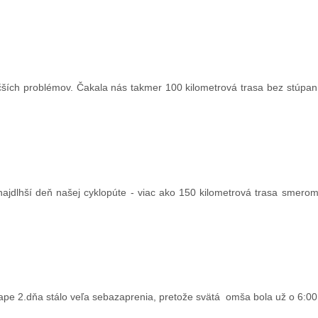
ších problémov. Čakala nás takmer 100 kilometrová trasa bez stúpan
najdlhší deň našej cyklopúte - viac ako 150 kilometrová trasa smerom
ape 2.dňa stálo veľa sebazaprenia, pretože svätá omša bola už o 6:00