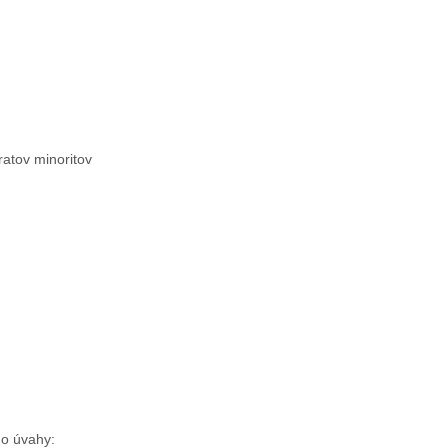
ratov minoritov
do úvahy: