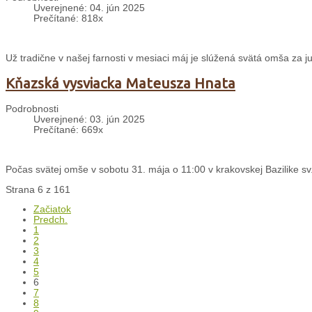
Uverejnené: 04. jún 2025
Prečítané: 818x
Už tradične v našej farnosti v mesiaci máj je slúžená svätá omša za j
Kňazská vysviacka Mateusza Hnata
Podrobnosti
Uverejnené: 03. jún 2025
Prečítané: 669x
Počas svätej omše v sobotu 31. mája o 11:00 v krakovskej Bazilike sv.
Strana 6 z 161
Začiatok
Predch.
1
2
3
4
5
6
7
8