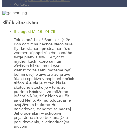
Kontakty
Kľúč k víťazstvám
8. august Mt 16, 24-28
Tak to snáď nie! Som si istý, že
Boh odo mňa nechce niečo také!
Byť kresťanom predsa nemôže
znamenať poprieť seba samého,
svoje plány a sny... V týchto
myšlienkach, ktoré sú nám
všetkým blízke, sa ukrýva
klamstvo: že sami môžeme byť
bohmi svojho života a že pravé
šťastie spočíva v naplnení našich
túžob. Ale nie je to tak. Naše
skutočné šťastie je v tom, že
patríme Kristovi – že môžeme
kráčať s Ním, žiť z Neho a učiť
sa od Neho. Ak mu odovzdáme
svoj život a budeme Ho
nasledovať, staneme sa naozaj
Jeho učeníkmi – schopnými
prijať Jeho slovo bez analýz a
posudzovania, s jednoduchým
srdcom.