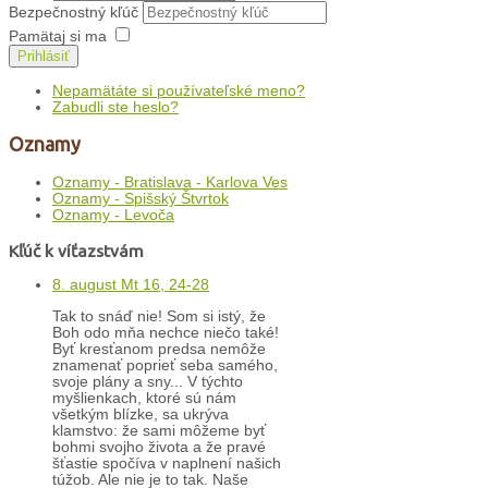
Bezpečnostný kľúč
Pamätaj si ma
Prihlásiť
Nepamätáte si používateľské meno?
Zabudli ste heslo?
Oznamy
Oznamy - Bratislava - Karlova Ves
Oznamy - Spišský Štvrtok
Oznamy - Levoča
Kľúč k víťazstvám
8. august Mt 16, 24-28
Tak to snáď nie! Som si istý, že
Boh odo mňa nechce niečo také!
Byť kresťanom predsa nemôže
znamenať poprieť seba samého,
svoje plány a sny... V týchto
myšlienkach, ktoré sú nám
všetkým blízke, sa ukrýva
klamstvo: že sami môžeme byť
bohmi svojho života a že pravé
šťastie spočíva v naplnení našich
túžob. Ale nie je to tak. Naše