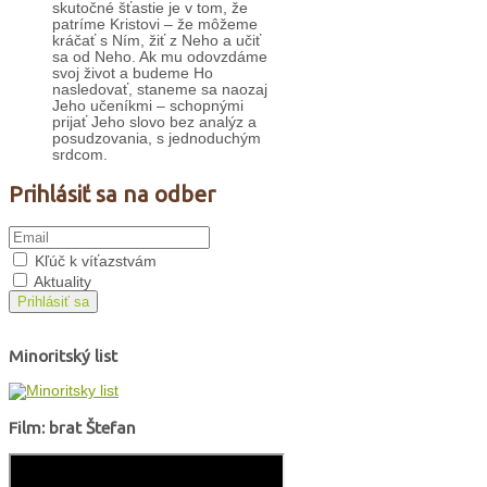
skutočné šťastie je v tom, že
patríme Kristovi – že môžeme
kráčať s Ním, žiť z Neho a učiť
sa od Neho. Ak mu odovzdáme
svoj život a budeme Ho
nasledovať, staneme sa naozaj
Jeho učeníkmi – schopnými
prijať Jeho slovo bez analýz a
posudzovania, s jednoduchým
srdcom.
Prihlásiť sa na odber
Kľúč k víťazstvám
Aktuality
Prihlásiť sa
Minoritský list
Film: brat Štefan