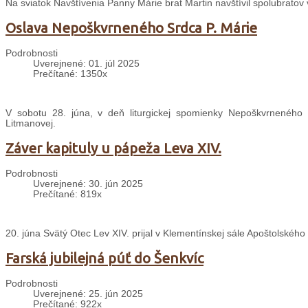
Na sviatok Navštívenia Panny Márie brat Martin navštívil spolubratov
Oslava Nepoškvrneného Srdca P. Márie
Podrobnosti
Uverejnené: 01. júl 2025
Prečítané: 1350x
V sobotu 28. júna, v deň liturgickej spomienky Nepoškvrneného S
Litmanovej.
Záver kapituly u pápeža Leva XIV.
Podrobnosti
Uverejnené: 30. jún 2025
Prečítané: 819x
20. júna Svätý Otec Lev XIV. prijal v Klementínskej sále Apoštolského 
Farská jubilejná púť do Šenkvíc
Podrobnosti
Uverejnené: 25. jún 2025
Prečítané: 922x