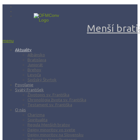
Menší bratia
menu
Aktuality
Albánsko
Bratislava
Juniorát
Brehov
Levoča
Spišský Štvrtok
Povolanie
Svätý František
Životopis sv. Františka
Chronológia života sv. Františka
Testament sv. Františka
O nás
Charizma
Spiritualita
Regula Menších bratov
Dejiny minoritov vo svete
Dejiny minoritov na Slovensku
Rytierstvo Nepoškvrnenej