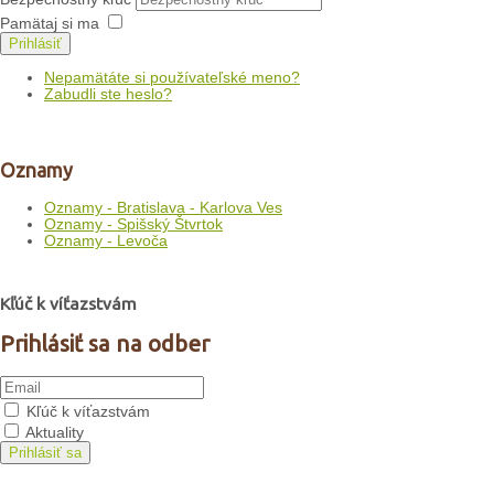
Pamätaj si ma
Prihlásiť
Nepamätáte si používateľské meno?
Zabudli ste heslo?
Oznamy
Oznamy - Bratislava - Karlova Ves
Oznamy - Spišský Štvrtok
Oznamy - Levoča
Kľúč k víťazstvám
Prihlásiť sa na odber
Kľúč k víťazstvám
Aktuality
Prihlásiť sa