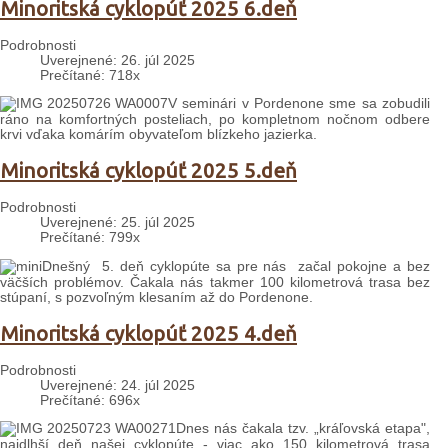
Minoritská cyklopúť 2025 6.deň
Podrobnosti
Uverejnené: 26. júl 2025
Prečítané: 718x
V seminári v Pordenone sme sa zobudili
ráno na komfortných posteliach, po kompletnom nočnom odbere
krvi vďaka komárím obyvateľom blízkeho jazierka.
Minoritská cyklopúť 2025 5.deň
Podrobnosti
Uverejnené: 25. júl 2025
Prečítané: 799x
Dnešný 5. deň cyklopúte sa pre nás začal pokojne a bez
väčších problémov. Čakala nás takmer 100 kilometrová trasa bez
stúpaní, s pozvoľným klesaním až do Pordenone.
Minoritská cyklopúť 2025 4.deň
Podrobnosti
Uverejnené: 24. júl 2025
Prečítané: 696x
Dnes nás čakala tzv. „kráľovská etapa",
najdlhší deň našej cyklopúte - viac ako 150 kilometrová trasa