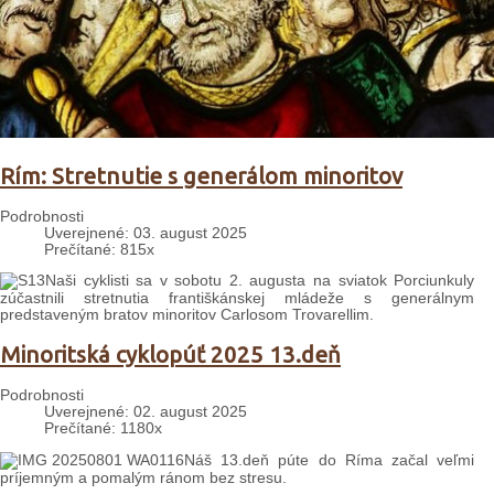
Rím: Stretnutie s generálom minoritov
Podrobnosti
Uverejnené: 03. august 2025
Prečítané: 815x
Naši cyklisti sa v sobotu 2. augusta na sviatok Porciunkuly
zúčastnili stretnutia františkánskej mládeže s generálnym
predstaveným bratov minoritov Carlosom Trovarellim.
Minoritská cyklopúť 2025 13.deň
Podrobnosti
Uverejnené: 02. august 2025
Prečítané: 1180x
Náš 13.deň púte do Ríma začal veľmi
príjemným a pomalým ránom bez stresu.