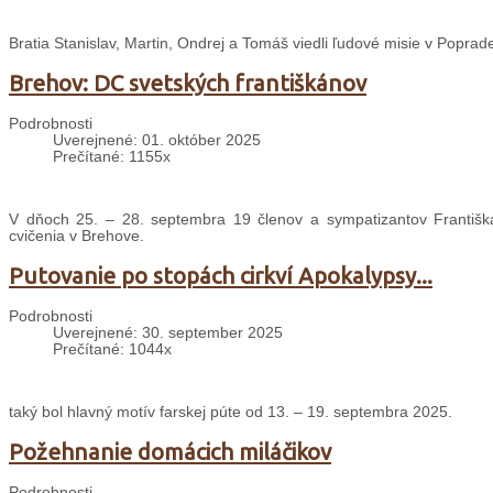
Bratia Stanislav, Martin, Ondrej a Tomáš viedli ľudové misie v Poprade
Brehov: DC svetských františkánov
Podrobnosti
Uverejnené: 01. október 2025
Prečítané: 1155x
V dňoch 25. – 28. septembra 19 členov a sympatizantov Františ
cvičenia v Brehove.
Putovanie po stopách cirkví Apokalypsy...
Podrobnosti
Uverejnené: 30. september 2025
Prečítané: 1044x
taký bol hlavný motív farskej púte od 13. – 19. septembra 2025.
Požehnanie domácich miláčikov
Podrobnosti