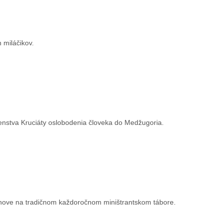
 miláčikov.
čenstva Kruciáty oslobodenia človeka do Medžugoria.
Brehove na tradičnom každoročnom miništrantskom tábore.