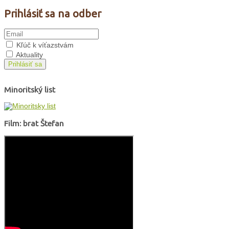
Prihlásiť sa na odber
Kľúč k víťazstvám
Aktuality
Prihlásiť sa
Minoritský list
Film: brat Štefan