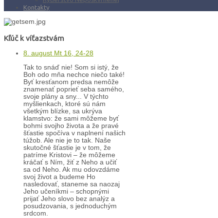
Kontakty
Kľúč k víťazstvám
8. august Mt 16, 24-28
Tak to snáď nie! Som si istý, že
Boh odo mňa nechce niečo také!
Byť kresťanom predsa nemôže
znamenať poprieť seba samého,
svoje plány a sny... V týchto
myšlienkach, ktoré sú nám
všetkým blízke, sa ukrýva
klamstvo: že sami môžeme byť
bohmi svojho života a že pravé
šťastie spočíva v naplnení našich
túžob. Ale nie je to tak. Naše
skutočné šťastie je v tom, že
patríme Kristovi – že môžeme
kráčať s Ním, žiť z Neho a učiť
sa od Neho. Ak mu odovzdáme
svoj život a budeme Ho
nasledovať, staneme sa naozaj
Jeho učeníkmi – schopnými
prijať Jeho slovo bez analýz a
posudzovania, s jednoduchým
srdcom.