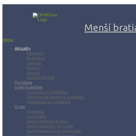
Menší bratia
menu
Aktuality
Albánsko
Bratislava
Juniorát
Brehov
Levoča
Spišský Štvrtok
Povolanie
Svätý František
Životopis sv. Františka
Chronológia života sv. Františka
Testament sv. Františka
O nás
Charizma
Spiritualita
Regula Menších bratov
Dejiny minoritov vo svete
Dejiny minoritov na Slovensku
Rytierstvo Nepoškvrnenej