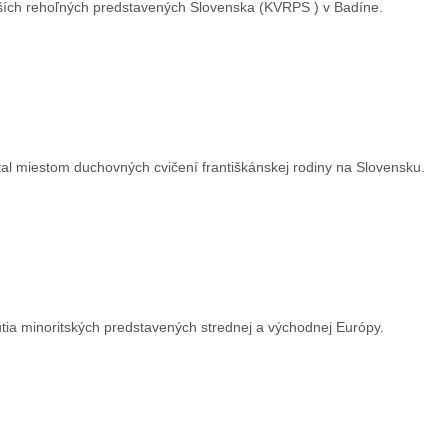
yšších rehoľných predstavených Slovenska (KVRPS ) v Badíne.
tal miestom duchovných cvičení františkánskej rodiny na Slovensku.
tia minoritských predstavených strednej a východnej Európy.