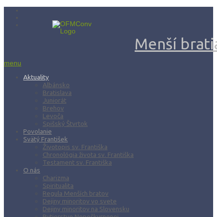
Menší bratia
menu
Aktuality
Albánsko
Bratislava
Juniorát
Brehov
Levoča
Spišský Štvrtok
Povolanie
Svätý František
Životopis sv. Františka
Chronológia života sv. Františka
Testament sv. Františka
O nás
Charizma
Spiritualita
Regula Menších bratov
Dejiny minoritov vo svete
Dejiny minoritov na Slovensku
Rytierstvo Nepoškvrnenej