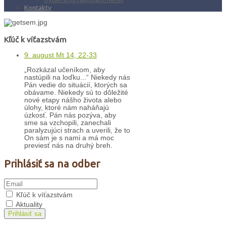
Kontakty
Kľúč k víťazstvám
9. august Mt 14, 22-33
„Rozkázal učeníkom, aby
nastúpili na loďku...“ Niekedy nás
Pán vedie do situácií, ktorých sa
obávame. Niekedy sú to dôležité
nové etapy nášho života alebo
úlohy, ktoré nám naháňajú
úzkosť. Pán nás pozýva, aby
sme sa vzchopili, zanechali
paralyzujúci strach a uverili, že to
On sám je s nami a má moc
previesť nás na druhý breh.
Prihlásiť sa na odber
Kľúč k víťazstvám
Aktuality
Prihlásiť sa