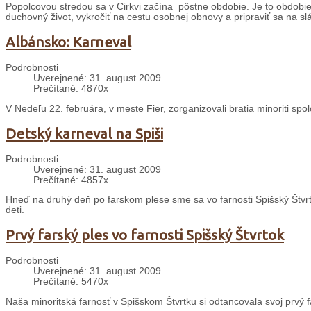
Popolcovou stredou sa v Cirkvi začína pôstne obdobie. Je to obdobie š
duchovný život, vykročiť na cestu osobnej obnovy a pripraviť sa na sl
Albánsko: Karneval
Podrobnosti
Uverejnené: 31. august 2009
Prečítané: 4870x
V Nedeľu 22. februára, v meste Fier, zorganizovali bratia minoriti sp
Detský karneval na Spiši
Podrobnosti
Uverejnené: 31. august 2009
Prečítané: 4857x
Hneď na druhý deň po farskom plese sme sa vo farnosti Spišský Štvrt
deti.
Prvý farský ples vo farnosti Spišský Štvrtok
Podrobnosti
Uverejnené: 31. august 2009
Prečítané: 5470x
Naša minoritská farnosť v Spišskom Štvrtku si odtancovala svoj prvý f