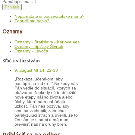
Pamätaj si ma
Prihlásiť
Nepamätáte si používateľské meno?
Zabudli ste heslo?
Oznamy
Oznamy - Bratislava - Karlova Ves
Oznamy - Spišský Štvrtok
Oznamy - Levoča
Kľúč k víťazstvám
9. august Mt 14, 22-33
„Rozkázal učeníkom, aby
nastúpili na loďku...“ Niekedy nás
Pán vedie do situácií, ktorých sa
obávame. Niekedy sú to dôležité
nové etapy nášho života alebo
úlohy, ktoré nám naháňajú
úzkosť. Pán nás pozýva, aby
sme sa vzchopili, zanechali
paralyzujúci strach a uverili, že to
On sám je s nami a má moc
previesť nás na druhý breh.
Prihlásiť sa na odber