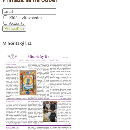
Kľúč k víťazstvám
Aktuality
Prihlásiť sa
Minoritský list