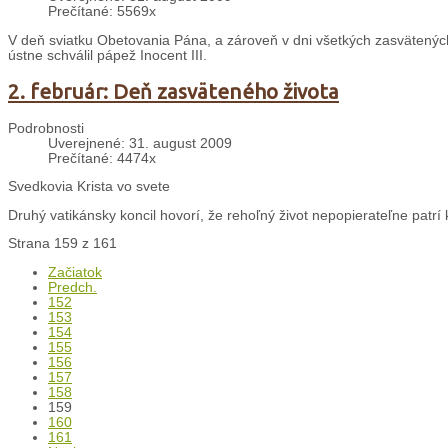
Prečítané: 5569x
V deň sviatku Obetovania Pána, a zároveň v dni všetkých zasvätených o
ústne schválil pápež Inocent III.
2. február: Deň zasväteného života
Podrobnosti
Uverejnené: 31. august 2009
Prečítané: 4474x
Svedkovia Krista vo svete
Druhý vatikánsky koncil hovorí, že rehoľný život nepopierateľne patrí k 
Strana 159 z 161
Začiatok
Predch.
152
153
154
155
156
157
158
159
160
161