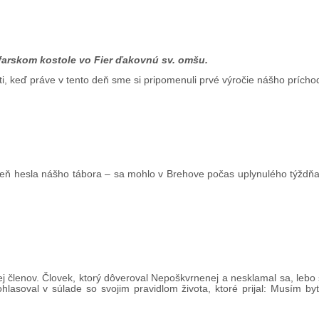
farskom kostole vo Fier ďakovnú sv. omšu.
ti, keď práve v tento deň sme si pripomenuli prvé výročie nášho príchod
veň hesla nášho tábora – sa mohlo v Brehove počas uplynulého týždňa
jej členov. Človek, ktorý dôveroval Nepoškvrnenej a nesklamal sa, lebo
lasoval v súlade so svojim pravidlom života, ktoré prijal: Musím byť