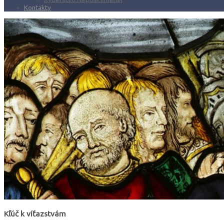
Kontakty
Kľúč k víťazstvám