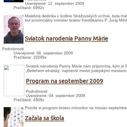
Uverejnené: 12. september 2009
Prečítané: 6992x
Malebná dedinka v kotline Strážovských vrchov, bola mies
bol provinciálny minister bratov františkánov P. Juraj Mihá
Sviatok narodenia Panny Márie
Podrobnosti
Uverejnené: 06. september 2009
Prečítané: 10299x
Sviatok narodenia Panny Márie nám pripomína, kým je Má
„Betlehem efratský, najmenší medzi judejskými mestami, 
Program na september 2009
Podrobnosti
Uverejnené: 04. september 2009
Prečítané: 4908x
Pozrite si program bratov minoritov na mesiac september
Začala sa škola