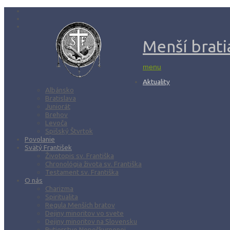
Menší bratia
menu
Aktuality
Albánsko
Bratislava
Juniorát
Brehov
Levoča
Spišský Štvrtok
Povolanie
Svätý František
Životopis sv. Františka
Chronológia života sv. Františka
Testament sv. Františka
O nás
Charizma
Spiritualita
Regula Menších bratov
Dejiny minoritov vo svete
Dejiny minoritov na Slovensku
Rytierstvo Nepoškvrnenej