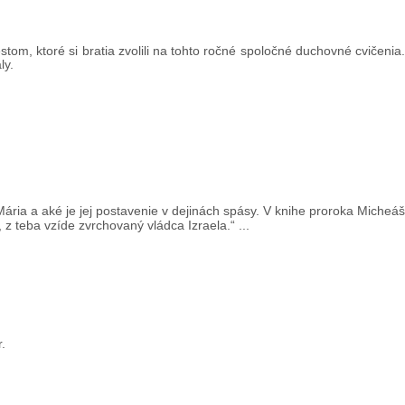
tom, ktoré si bratia zvolili na tohto ročné spoločné duchovné cvičenia
ly.
ria a aké je jej postavenie v dejinách spásy. V knihe proroka Micheáš
z teba vzíde zvrchovaný vládca Izraela.“ ...
.