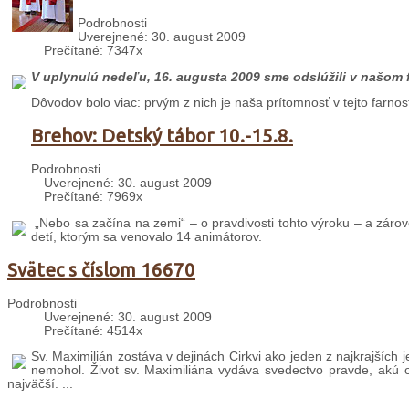
Podrobnosti
Uverejnené: 30. august 2009
Prečítané: 7347x
V uplynulú nedeľu, 16. augusta 2009 sme odslúžili v našom 
Dôvodov bolo viac: prvým z nich je naša prítomnosť v tejto farnos
Brehov: Detský tábor 10.-15.8.
Podrobnosti
Uverejnené: 30. august 2009
Prečítané: 7969x
„Nebo sa začína na zemi“ – o pravdivosti tohto výroku – a záro
detí, ktorým sa venovalo 14 animátorov.
Svätec s číslom 16670
Podrobnosti
Uverejnené: 30. august 2009
Prečítané: 4514x
Sv. Maximilián zostáva v dejinách Cirkvi ako jeden z najkrajších 
nemohol. Život sv. Maximiliána vydáva svedectvo pravde, akú oh
najväčší. ...