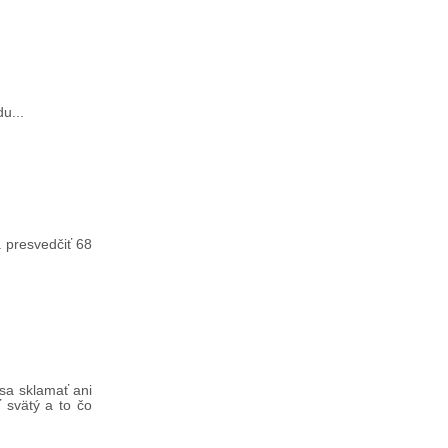
u...
 presvedčiť 68
 sa sklamať ani
 svätý a to čo