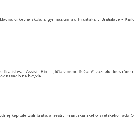
ladná cirkevná škola a gymnázium sv. Františka v Bratislave - Karlo
e Bratislava - Assisi - Rím... „Iďte v mene Božom!“ zaznelo dnes ráno (
kov nasadlo na bicykle
dnej kapitule zišli bratia a sestry Františkánskeho svetského rádu 