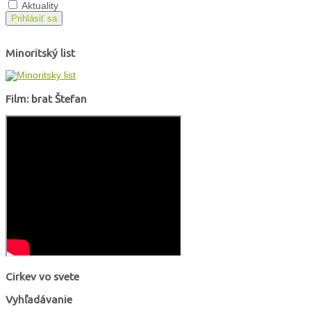
Aktuality
Prihlásiť sa
Minoritský list
Film: brat Štefan
Cirkev vo svete
Vyhľadávanie