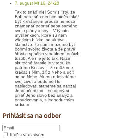
7. august Mt 16, 24-28
Tak to snáď nie! Som si istý, že
Boh odo mňa nechce niečo také!
Byť kresťanom predsa nemôže
znamenať poprieť seba samého,
svoje plány a sny... V týchto
myšlienkach, ktoré sú nám
všetkým blízke, sa ukrýva
klamstvo: že sami môžeme byť
bohmi svojho života a že pravé
šťastie spočíva v naplnení našich
túžob. Ale nie je to tak. Naše
skutočné šťastie je v tom, že
patríme Kristovi – že môžeme
kráčať s Ním, žiť z Neho a učiť
sa od Neho. Ak mu odovzdáme
svoj život a budeme Ho
nasledovať, staneme sa naozaj
Jeho učeníkmi – schopnými
prijať Jeho slovo bez analýz a
posudzovania, s jednoduchým
srdcom.
Prihlásiť sa na odber
Kľúč k víťazstvám