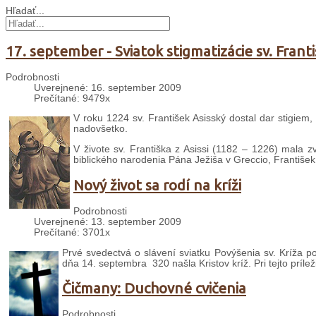
Hľadať...
17. september - Sviatok stigmatizácie sv. Františ
Podrobnosti
Uverejnené: 16. september 2009
Prečítané: 9479x
V roku 1224 sv. František Asisský dostal dar stigiem,
nadovšetko.
V živote sv. Františka z Asissi (1182 – 1226) mala z
biblického narodenia Pána Ježiša v Greccio, František 
Nový život sa rodí na kríži
Podrobnosti
Uverejnené: 13. september 2009
Prečítané: 3701x
Prvé svedectvá o slávení sviatku Povýšenia sv. Kríža po
dňa 14. septembra 320 našla Kristov kríž. Pri tejto prílež
Čičmany: Duchovné cvičenia
Podrobnosti