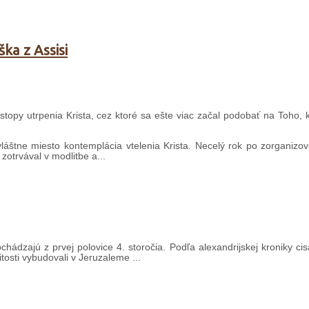
ka z Assisi
 stopy utrpenia Krista, cez ktoré sa ešte viac začal podobať na Toho, 
vláštne miesto kontemplácia vtelenia Krista. Necelý rok po zorganizo
zotrvával v modlitbe a...
chádzajú z prvej polovice 4. storočia. Podľa alexandrijskej kroniky c
itosti vybudovali v Jeruzaleme ...