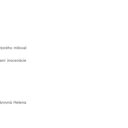
ktorého miloval
vaní inscenácie
isárovná Helena