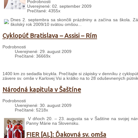
Podrobnosti
Uverejnené: 02. september 2009
Prečítané: 4355x
Dnes 2. septembra sa skončili prázdniny a začína sa škola. Zák
školský rok 2009/10 svätou omšou...
Cyklopúť Bratislava – Assisi – Rím
Podrobnosti
Uverejnené: 29. august 2009
Prečítané: 36669x
1400 km zo sedadla bicykla. Prečítajte si zápisky v denníku z cyklopút
závere sv. omše v Karlovej Vsi a krátko na to 28 oduševnených pútni
Národná kapitula v Šaštíne
Podrobnosti
Uverejnené: 30. august 2009
Prečítané: 5218x
V dňoch 20. – 23. augusta sa v Šaštíne na svojej náro
Panny Márie na Slovensku.
FIER [AL]: Ďakovná sv. omša