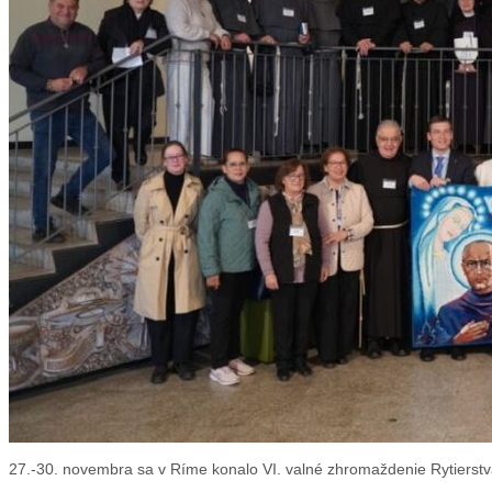
27.-30. novembra sa v Ríme konalo VI. valné zhromaždenie Rytierst