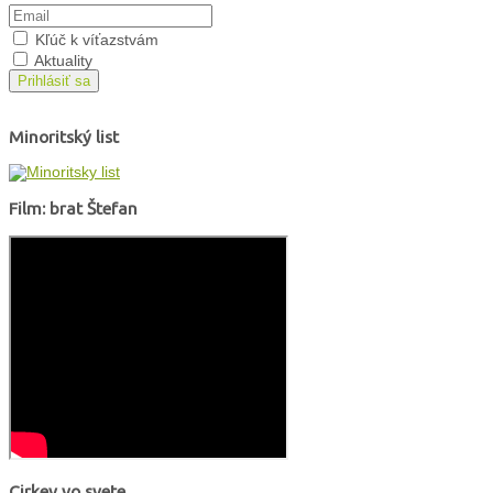
Kľúč k víťazstvám
Aktuality
Prihlásiť sa
Minoritský list
Film: brat Štefan
Cirkev vo svete