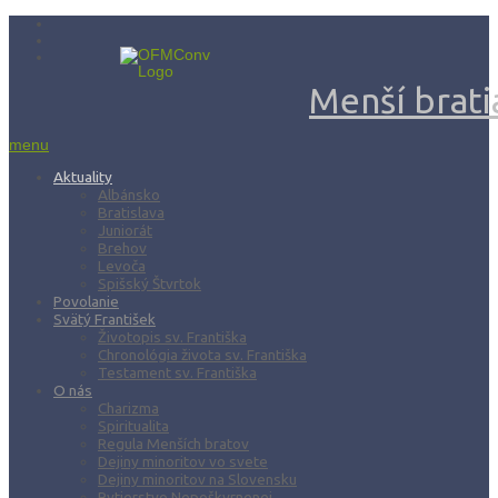
Menší bratia
menu
Aktuality
Albánsko
Bratislava
Juniorát
Brehov
Levoča
Spišský Štvrtok
Povolanie
Svätý František
Životopis sv. Františka
Chronológia života sv. Františka
Testament sv. Františka
O nás
Charizma
Spiritualita
Regula Menších bratov
Dejiny minoritov vo svete
Dejiny minoritov na Slovensku
Rytierstvo Nepoškvrnenej