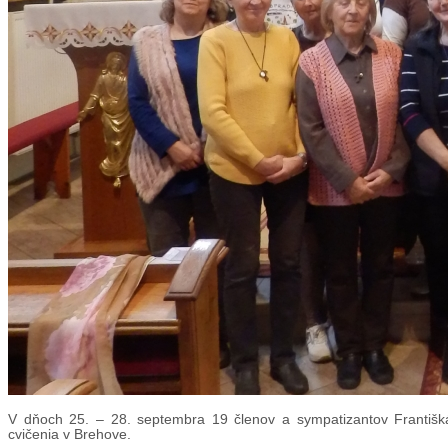
V dňoch 25. – 28. septembra 19 členov a sympatizantov Františ
cvičenia v Brehove.