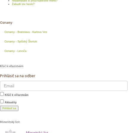
Nepamätáte si používateľské meno?
Zabudli ste heslo?
Oznamy
Oznamy - Bratislava - Karlova Ves
Oznamy - Spišský Štvrtok
Oznamy - Levoča
Kľúč k víťazstvám
Prihlásiť sa na odber
Kľúč k víťazstvám
Aktuality
Prihlásiť sa
Minoritský list