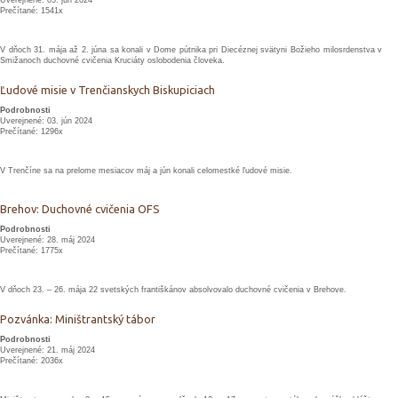
Uverejnené: 05. jún 2024
Prečítané: 1541x
V dňoch 31. mája až 2. júna sa konali v Dome pútnika pri Diecéznej svätyni Božieho milosrdenstva v
Smižanoch duchovné cvičenia Kruciáty oslobodenia človeka.
Ľudové misie v Trenčianskych Biskupiciach
Podrobnosti
Uverejnené: 03. jún 2024
Prečítané: 1296x
V Trenčíne sa na prelome mesiacov máj a jún konali celomestké ľudové misie.
Brehov: Duchovné cvičenia OFS
Podrobnosti
Uverejnené: 28. máj 2024
Prečítané: 1775x
V dňoch 23. – 26. mája 22 svetských františkánov absolvovalo duchovné cvičenia v Brehove.
Pozvánka: Miništrantský tábor
Podrobnosti
Uverejnené: 21. máj 2024
Prečítané: 2036x