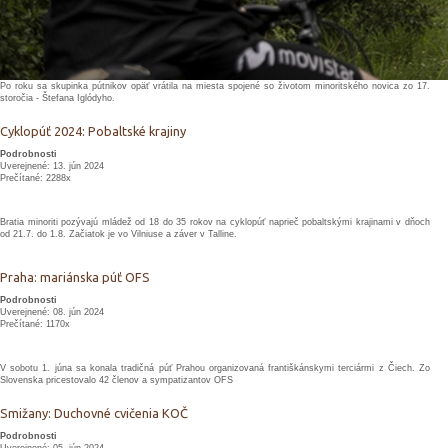
Po roku sa skupinka pútnikov opäť vrátila na miesta spojené so životom minoritského novica zo 17.
storočia - Štefana Iglódyho.
Cyklopúť 2024: Pobaltské krajiny
Podrobnosti
Uverejnené: 13. jún 2024
Prečítané: 2288x
Bratia minoriti pozývajú mládež od 18 do 35 rokov na cyklopúť naprieč pobaltskými krajinami v dňoch
od 21.7. do 1.8. Začiatok je vo Vilniuse a záver v Talline.
Praha: mariánska púť OFS
Podrobnosti
Uverejnené: 08. jún 2024
Prečítané: 1170x
V sobotu 1. júna sa konala tradičná púť Prahou organizovaná františkánskymi terciármi z Čiech. Zo
Slovenska pricestovalo 42 členov a sympatizantov OFS
Smižany: Duchovné cvičenia KOČ
Podrobnosti