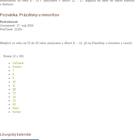
Miništrantov vo veku 8 - 15 r. pozývame v dňoch 12. - 17. augusta na tábor do nášho kláštora
v Brehove.
Pozvánka: Prázdniny u minoritov
Podrobnosti
Uverejnené: 17. máj 2024
Prečítané: 2125x
Mladých vo veku od 15 do 25 rokov pozývame v dňoch 8. – 12. júl na Prázdniny u minoritov v Levoči.
Strana 12 z 161
Začiatok
Predch.
7
8
9
10
11
12
13
14
15
16
Nasl.
Koniec
Liturgický kalendár