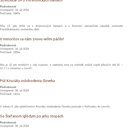
Stretnutie OFS v Kremnických baniach
Podrobnosti
Uverejnené: 18. júl 2024
Prečítané: 1645x
Dňa 13. júla 2024 sa v Kremnických baniach a v Kremnici uskutočnilo národné stretnutie
Františkánskeho svetského rádu.
U minoritov sa nám znovu veľmi páčilo!
Podrobnosti
Uverejnené: 16. júl 2024
Prečítané: 1654x
Ako je už pre mnohých z nás zvykom, s radosťou sme sa rozhodli stráviť zopár júlových dní (8. –
12.7.) u minoritov v Levoči.
Púť Kruciáty oslobodenia človeka
Podrobnosti
Uverejnené: 08. júl 2024
Prečítané: 1421x
V sobotu 6. júla spoločenstvo Kruciáty oslobodenia človeka putovalo z Kežmarku do Levoče.
So Štefanom Iglódym po jeho stopách
Podrobnosti
Uverejnené: 06. júl 2024