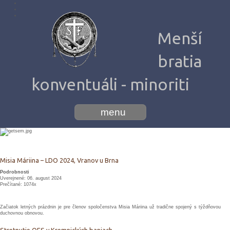
Menší
bratia
konventuáli - minoriti
menu
Misia Máriina – LDO 2024, Vranov u Brna
Podrobnosti
Uverejnené: 06. august 2024
Prečítané: 1074x
Začiatok letných prázdnin je pre členov spoločenstva Misia Máriina už tradične spojený s týždňovou
duchovnou obnovou.