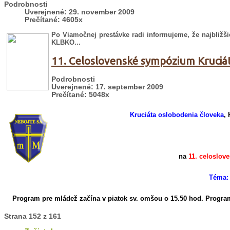
Podrobnosti
Uverejnené: 29. november 2009
Prečítané: 4605x
Po Viamočnej prestávke radi informujeme, že najbližš
KLBKO...
11. Celoslovenské sympózium Kruciá
Podrobnosti
Uverejnené: 17. september 2009
Prečítané: 5048x
Kruciáta oslobodenia človeka
, 
na
11. celoslo
Téma: 
Program pre mládež začína v piatok sv. omšou o 15.50 hod.
Program
Strana 152 z 161