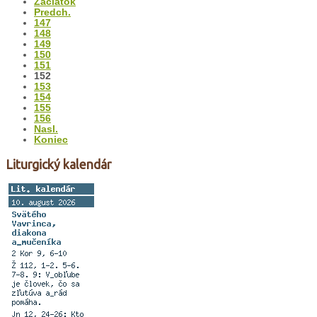
Začiatok
Predch.
147
148
149
150
151
152
153
154
155
156
Nasl.
Koniec
Liturgický kalendár