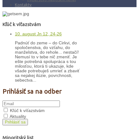
Kontakty
Kľúč k víťazstvám
10. august Jn 12, 24-26
Padnúť do zeme – do Cirkvi, do
spoločenstva, do vzťahu, do
manželstva, do rehole... nestačí!
Nemusí to v tebe nič zmeniť. Je
ešte potrebná spolupráca s tou
milosťou, ktorá ti ukazuje, kde
všade potrebuješ umrieť a zbaviť
sa nejakej ilúzie, povrchnosti,
sebectva...
Prihlásiť sa na odber
Kľúč k víťazstvám
Aktuality
Prihlásiť sa
Minoritský list