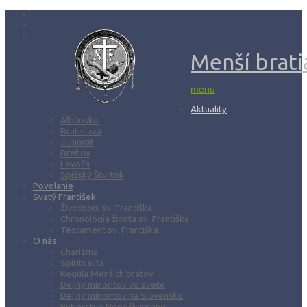
Menší bratia
menu
Aktuality
Albánsko
Bratislava
Juniorát
Brehov
Levoča
Spišský Štvrtok
Povolanie
Svätý František
Životopis sv. Františka
Chronológia života sv. Františka
Testament sv. Františka
O nás
Charizma
Spiritualita
Regula Menších bratov
Dejiny minoritov vo svete
Dejiny minoritov na Slovensku
Rytierstvo Nepoškvrnenej