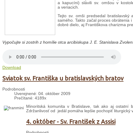
a kapucíni) slávili sv. omšou v kostol
a veriacich.
Tejto sv. omši predsedal bratislavský 
samého. Takto začal proces obrátenia i 
dobré dielo, aj Františkova charizma pr
Vypočujte si
zostrih z homílie otca arcibiskupa J. E. Stanislava Zvolen
Download
Sviatok sv. Františka u bratislavských bratov
Podrobnosti
Uverejnené: 04. október 2009
Prečítané: 4189x
Minoritská komunita v Bratislave, tak ako aj ostatní b
Zdržanlivosť od jedál pomáha lepšie pochopiť liturgický 
4. október - Sv. František z Assisi
Podrobnosti