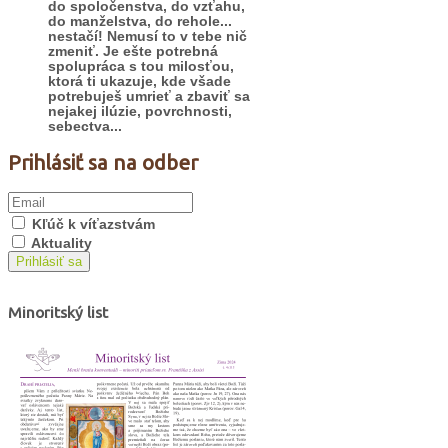
do spoločenstva, do vzťahu,
do manželstva, do rehole...
nestačí! Nemusí to v tebe nič
zmeniť. Je ešte potrebná
spolupráca s tou milosťou,
ktorá ti ukazuje, kde všade
potrebuješ umrieť a zbaviť sa
nejakej ilúzie, povrchnosti,
sebectva...
Prihlásiť sa na odber
Kľúč k víťazstvám
Aktuality
Prihlásiť sa
Minoritský list