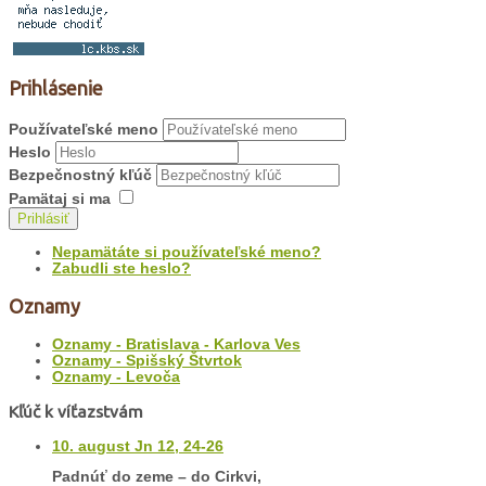
Prihlásenie
Používateľské meno
Heslo
Bezpečnostný kľúč
Pamätaj si ma
Prihlásiť
Nepamätáte si používateľské meno?
Zabudli ste heslo?
Oznamy
Oznamy - Bratislava - Karlova Ves
Oznamy - Spišský Štvrtok
Oznamy - Levoča
Kľúč k víťazstvám
10. august Jn 12, 24-26
Padnúť do zeme – do Cirkvi,