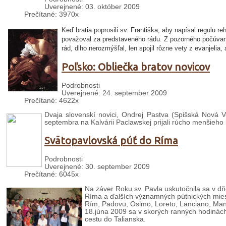
Uverejnené: 03. október 2009
Prečítané: 3970x
Keď bratia poprosili sv. Františka, aby napísal regulu r
považoval za predstaveného rádu. Z pozorného počúvania
rád, dlho nerozmýšľal, len spojil rôzne vety z evanjelia, 
Poľsko: Obliečka bratov novicov
Podrobnosti
Uverejnené: 24. september 2009
Prečítané: 4622x
Dvaja slovenskí novici, Ondrej Pastva (Spišská Nová V
septembra na Kalvárii Paclawskej prijali rúcho menšieho 
Svätopavlovská púť do Ríma
Podrobnosti
Uverejnené: 30. september 2009
Prečítané: 6045x
Na záver Roku sv. Pavla uskutočnila sa v dň
Ríma a ďalších významných pútnických mies
Rím, Padovu, Osimo, Loreto, Lanciano, Mano
18.júna 2009 sa v skorých ranných hodinách 
cestu do Talianska.