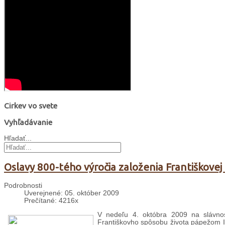
Cirkev vo svete
Vyhľadávanie
Hľadať...
Oslavy 800-tého výročia založenia Františkovej
Podrobnosti
Uverejnené: 05. október 2009
Prečítané: 4216x
V nedeľu 4. októbra 2009 na slávnosť
Františkovho spôsobu života pápežom Inoc