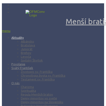
Menší bratia
menu
Aktuality
Albánsko
Bratislava
Juniorát
Brehov
Levoča
Spišský Štvrtok
Povolanie
Svätý František
Životopis sv. Františka
Chronológia života sv. Františka
Testament sv. Františka
O nás
Charizma
Spiritualita
Regula Menších bratov
Dejiny minoritov vo svete
Dejiny minoritov na Slovensku
Rytierstvo Nepoškvrnenej