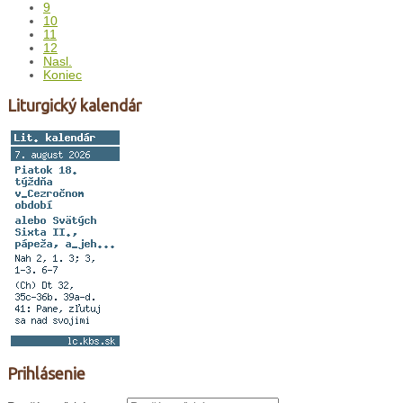
9
10
11
12
Nasl.
Koniec
Liturgický kalendár
Prihlásenie