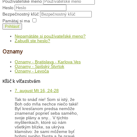
Používateľské meno
Heslo
Bezpečnostný kľúč
Pamätaj si ma
Prihlásiť
Nepamätáte si používateľské meno?
Zabudli ste heslo?
Oznamy
Oznamy - Bratislava - Karlova Ves
Oznamy - Spišský Štvrtok
Oznamy - Levoča
Kľúč k víťazstvám
7. august Mt 16, 24-28
Tak to snáď nie! Som si istý, že
Boh odo mňa nechce niečo také!
Byť kresťanom predsa nemôže
znamenať poprieť seba samého,
svoje plány a sny... V týchto
myšlienkach, ktoré sú nám
všetkým blízke, sa ukrýva
klamstvo: že sami môžeme byť
bohmi svojho života a že pravé