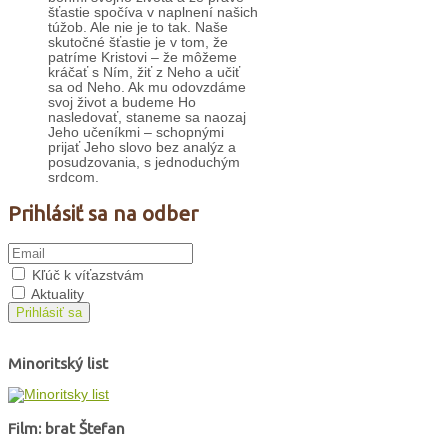
šťastie spočíva v naplnení našich
túžob. Ale nie je to tak. Naše
skutočné šťastie je v tom, že
patríme Kristovi – že môžeme
kráčať s Ním, žiť z Neho a učiť
sa od Neho. Ak mu odovzdáme
svoj život a budeme Ho
nasledovať, staneme sa naozaj
Jeho učeníkmi – schopnými
prijať Jeho slovo bez analýz a
posudzovania, s jednoduchým
srdcom.
Prihlásiť sa na odber
Kľúč k víťazstvám
Aktuality
Prihlásiť sa
Minoritský list
Film: brat Štefan