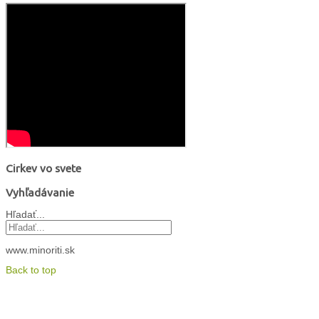
Cirkev vo svete
Vyhľadávanie
Hľadať...
www.minoriti.sk
Back to top