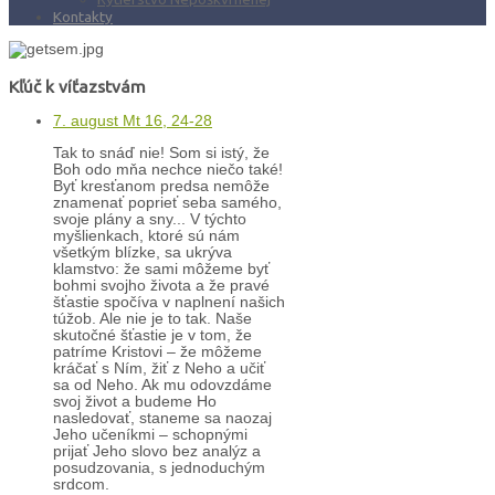
Kontakty
Kľúč k víťazstvám
7. august Mt 16, 24-28
Tak to snáď nie! Som si istý, že
Boh odo mňa nechce niečo také!
Byť kresťanom predsa nemôže
znamenať poprieť seba samého,
svoje plány a sny... V týchto
myšlienkach, ktoré sú nám
všetkým blízke, sa ukrýva
klamstvo: že sami môžeme byť
bohmi svojho života a že pravé
šťastie spočíva v naplnení našich
túžob. Ale nie je to tak. Naše
skutočné šťastie je v tom, že
patríme Kristovi – že môžeme
kráčať s Ním, žiť z Neho a učiť
sa od Neho. Ak mu odovzdáme
svoj život a budeme Ho
nasledovať, staneme sa naozaj
Jeho učeníkmi – schopnými
prijať Jeho slovo bez analýz a
posudzovania, s jednoduchým
srdcom.