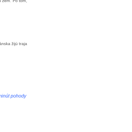
u zem. Po tom,
nska žijú traja
 minút pohody