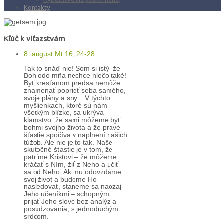
Kontakty
Kľúč k víťazstvám
8. august Mt 16, 24-28
Tak to snáď nie! Som si istý, že
Boh odo mňa nechce niečo také!
Byť kresťanom predsa nemôže
znamenať poprieť seba samého,
svoje plány a sny... V týchto
myšlienkach, ktoré sú nám
všetkým blízke, sa ukrýva
klamstvo: že sami môžeme byť
bohmi svojho života a že pravé
šťastie spočíva v naplnení našich
túžob. Ale nie je to tak. Naše
skutočné šťastie je v tom, že
patríme Kristovi – že môžeme
kráčať s Ním, žiť z Neho a učiť
sa od Neho. Ak mu odovzdáme
svoj život a budeme Ho
nasledovať, staneme sa naozaj
Jeho učeníkmi – schopnými
prijať Jeho slovo bez analýz a
posudzovania, s jednoduchým
srdcom.