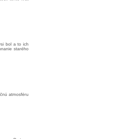
i bol a to ich
hnanie starého
očnú atmosféru