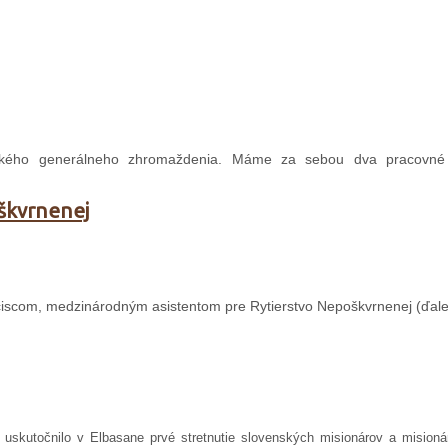
tského generálneho zhromaždenia. Máme za sebou dva pracovné
oškvrnenej
ciscom, medzinárodným asistentom pre Rytierstvo Nepoškvrnenej (ďalej
 uskutočnilo v Elbasane prvé stretnutie slovenských misionárov a misioná