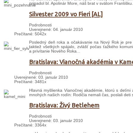
pripadol bl. Apolinár More, náš brat v svätom Františku.
Silvester 2009 vo Fieri [AL]
Podrobnosti
Uverejnené: 04. január 2010
Prečítané: 5042x
Posledný deň roka a očakávanie na Nový Rok je pre Al
taktiež všetkých spájalo, zvlášť počas ťažkého komu
a privítanie Nového Roka
...
Bratislava: Vianočná akadémia v Kam
Podrobnosti
Uverejnené: 03. január 2010
Prečítané: 3481x
Hlavná myšlienka Vianočnej akadémie, ktorú s deťmi a
mnohých našich rodín: Rodičia nemali čas, poslali deti s
Bratislava: Živý Betlehem
Podrobnosti
Uverejnené: 03. január 2010
Prečítané: 3364x