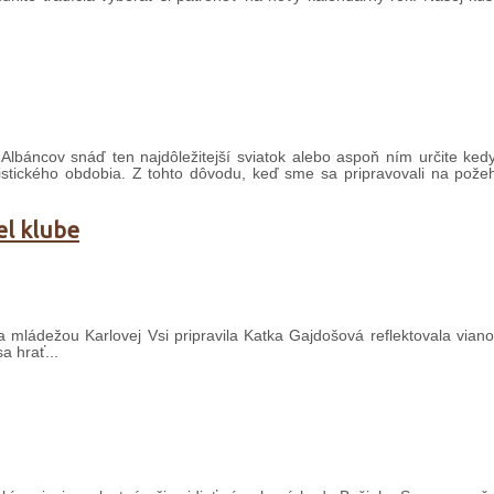
báncov snáď ten najdôležitejší sviatok alebo aspoň ním určite kedys
nistického obdobia. Z tohto dôvodu, keď sme sa pripravovali na pože
el klube
 mládežou Karlovej Vsi pripravila Katka Gajdošová reflektovala vian
a hrať...