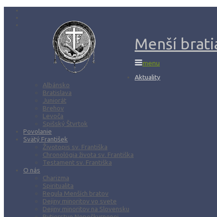
Menší bratia
menu
Aktuality
Albánsko
Bratislava
Juniorát
Brehov
Levoča
Spišský Štvrtok
Povolanie
Svätý František
Životopis sv. Františka
Chronológia života sv. Františka
Testament sv. Františka
O nás
Charizma
Spiritualita
Regula Menších bratov
Dejiny minoritov vo svete
Dejiny minoritov na Slovensku
Rytierstvo Nepoškvrnenej