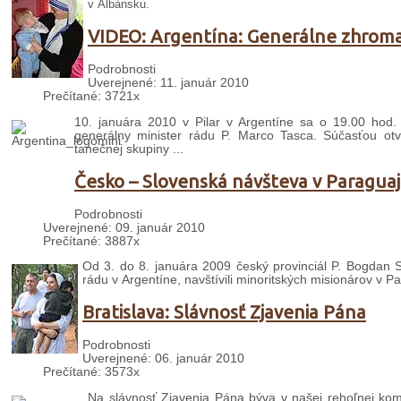
v Albánsku.
VIDEO: Argentína: Generálne zhrom
Podrobnosti
Uverejnené: 11. január 2010
Prečítané: 3721x
10. januára 2010 v Pilar v Argentíne sa o 19.00 hod.
generálny minister rádu P. Marco Tasca. Súčasťou otv
tanečnej skupiny ...
Česko – Slovenská návšteva v Paraguaj
Podrobnosti
Uverejnené: 09. január 2010
Prečítané: 3887x
Od 3. do 8. januára 2009 český provinciál P. Bogdan 
rádu v Argentíne, navštívili minoritských misionárov v Pa
Bratislava: Slávnosť Zjavenia Pána
Podrobnosti
Uverejnené: 06. január 2010
Prečítané: 3573x
Na slávnosť Zjavenia Pána býva v našej rehoľnej komun