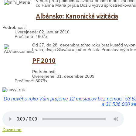
V noci pred polnočnou svätou omšou mohli karlovesk
čo Panna Mária prijala Božiu výzvu sprostredkovanú
Albánsko: Kanonická vizitácia
Podrobnosti
Uverejnené: 02. január 2010
Prečítané: 4607x
Od 27. do 28. decembra tohto roku brat kustód vykonal
bratia, dvaja Slováci a jeden Poliak. Predstaveným kom
PF 2010
Podrobnosti
Uverejnené: 31. december 2009
Prečítané: 3079x
Do nového roku Vám prajeme 12 mesiacov bez nemoci, 53 týždň
a 31 536 000 s
Download