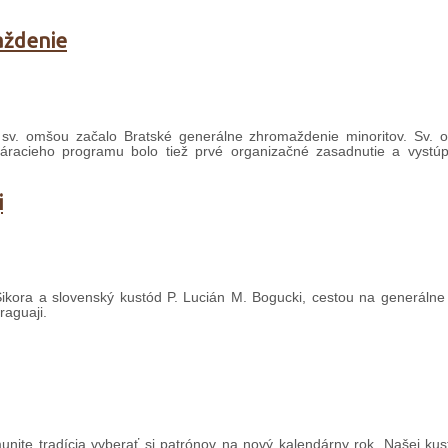
aždenie
 sv. omšou začalo Bratské generálne zhromaždenie minoritov. Sv. 
áracieho programu bolo tiež prvé organizačné zasadnutie a vystúpe
i
Sikora a slovenský kustód P. Lucián M. Bogucki, cestou na generáln
raguaji.
ite tradícia vyberať si patrónov na nový kalendárny rok. Našej kustó