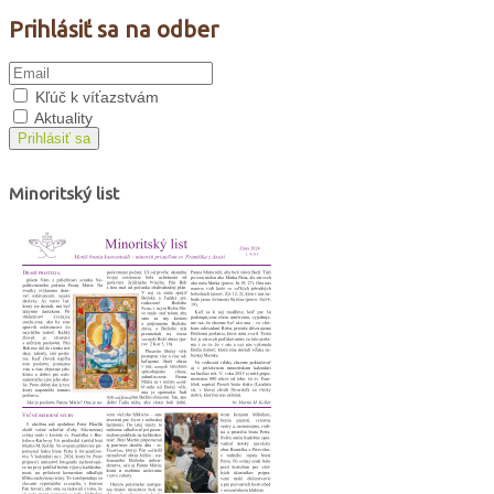
Prihlásiť sa na odber
Kľúč k víťazstvám
Aktuality
Prihlásiť sa
Minoritský list