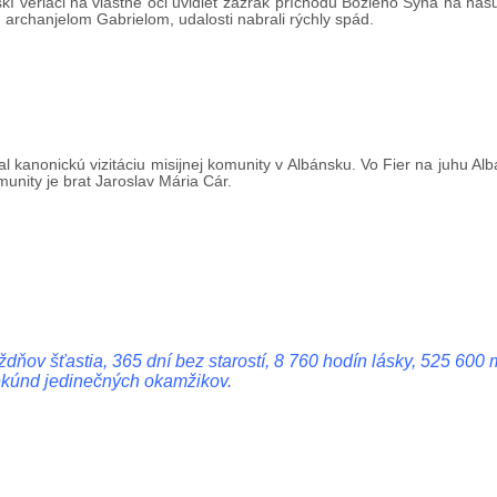
í veriaci na vlastné oči uvidieť zázrak príchodu Božieho Syna na naš
 archanjelom Gabrielom, udalosti nabrali rýchly spád.
 kanonickú vizitáciu misijnej komunity v Albánsku. Vo Fier na juhu Albá
unity je brat Jaroslav Mária Cár.
ov šťastia, 365 dní bez starostí, 8 760 hodín lásky, 525 600
ekúnd jedinečných okamžikov.