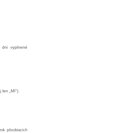
 dni vyplnené
 len „MI“).
rok pôsobiacich