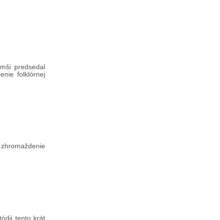
omši predsedal
nie folklórnej
e zhromaždenie
dii tento krát