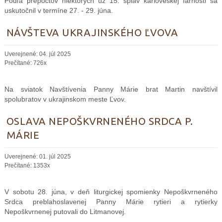
Podľa prepočtov niektorých už 15. splav karloveskej farnosti sa
uskutočnil v termíne 27. - 29. júna.
NÁVŠTEVA UKRAJINSKÉHO ĽVOVA
Uverejnené: 04. júl 2025
Prečítané: 726x
Na sviatok Navštívenia Panny Márie brat Martin navštívil
spolubratov v ukrajinskom meste Ľvov.
OSLAVA NEPOŠKVRNENÉHO SRDCA P.
MÁRIE
Uverejnené: 01. júl 2025
Prečítané: 1353x
V sobotu 28. júna, v deň liturgickej spomienky Nepoškvrneného
Srdca preblahoslavenej Panny Márie rytieri a rytierky
Nepoškvrnenej putovali do Litmanovej.