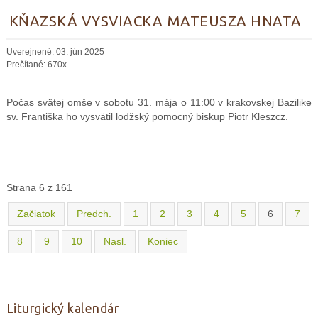
KŇAZSKÁ VYSVIACKA MATEUSZA HNATA
Uverejnené: 03. jún 2025
Prečítané: 670x
Počas svätej omše v sobotu 31. mája o 11:00 v krakovskej Bazilike
sv. Františka ho vysvätil lodžský pomocný biskup Piotr Kleszcz.
Strana 6 z 161
Začiatok
Predch.
1
2
3
4
5
6
7
8
9
10
Nasl.
Koniec
Liturgický kalendár