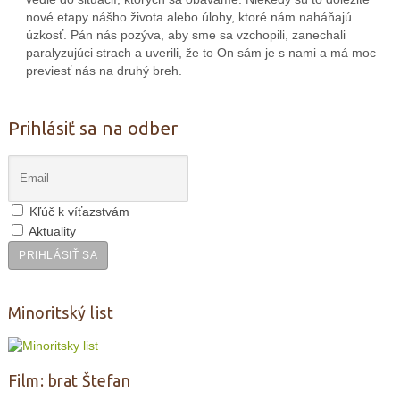
nové etapy nášho života alebo úlohy, ktoré nám naháňajú
úzkosť. Pán nás pozýva, aby sme sa vzchopili, zanechali
paralyzujúci strach a uverili, že to On sám je s nami a má moc
previesť nás na druhý breh.
Prihlásiť sa na odber
Kľúč k víťazstvám
Aktuality
PRIHLÁSIŤ SA
Minoritský list
Film: brat Štefan