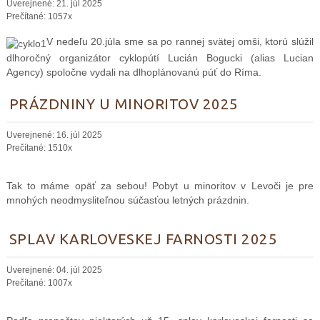
Uverejnené: 21. júl 2025
Prečítané: 1057x
V nedeľu 20.júla sme sa po rannej svätej omši, ktorú slúžil
dlhoročný organizátor cyklopútí Lucián Bogucki (alias Lucian
Agency) spoločne vydali na dlhoplánovanú púť do Ríma.
PRÁZDNINY U MINORITOV 2025
Uverejnené: 16. júl 2025
Prečítané: 1510x
Tak to máme opäť za sebou! Pobyt u minoritov v Levoči je pre
mnohých neodmysliteľnou súčasťou letných prázdnin.
SPLAV KARLOVESKEJ FARNOSTI 2025
Uverejnené: 04. júl 2025
Prečítané: 1007x