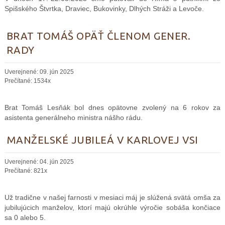
Spišského Štvrtka, Draviec, Bukovinky, Dlhých Stráži a Levoče.
BRAT TOMÁŠ OPÄŤ ČLENOM GENER.
RADY
Uverejnené: 09. jún 2025
Prečítané: 1534x
Brat Tomáš Lesňák bol dnes opätovne zvolený na 6 rokov za
asistenta generálneho ministra nášho rádu.
MANŽELSKÉ JUBILEÁ V KARLOVEJ VSI
Uverejnené: 04. jún 2025
Prečítané: 821x
Už tradične v našej farnosti v mesiaci máj je slúžená svätá omša za
jubilujúcich manželov, ktorí majú okrúhle výročie sobáša končiace
sa 0 alebo 5.