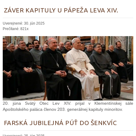
ZÁVER KAPITULY U PÁPEŽA LEVA XIV.
Uverejnené: 30. jún 2025
Prečítané: 821x
20. júna Svätý Otec Lev XIV. prijal v Klementínskej sále
Apoštolského paláca členov 203. generálnej kapituly minoritov.
FARSKÁ JUBILEJNÁ PÚŤ DO ŠENKVÍC