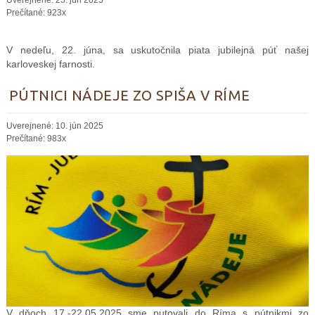
Uverejnené: 25. jún 2025
Prečítané: 923x
V nedeľu, 22. júna, sa uskutočnila piata jubilejná púť našej
karloveskej farnosti.
PÚTNICI NÁDEJE ZO SPIŠA V RÍME
Uverejnené: 10. jún 2025
Prečítané: 983x
V dňoch 17.-22.05.2025 sme putovali do Ríma s pútnikmi zo