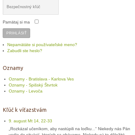
Pamätaj si ma
PRIHLÁSIŤ
Nepamätáte si používateľské meno?
Zabudli ste heslo?
Oznamy
Oznamy - Bratislava - Karlova Ves
Oznamy - Spišský Štvrtok
Oznamy - Levoča
Kľúč k víťazstvám
9. august Mt 14, 22-33
„Rozkázal učeníkom, aby nastúpili na loďku...“ Niekedy nás Pán
vedie do situácií, ktorých sa obávame. Niekedy sú to dôležité