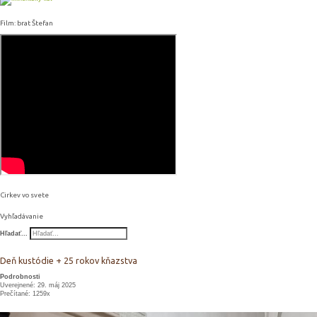
Film: brat Štefan
Cirkev vo svete
Vyhľadávanie
Hľadať...
Deň kustódie + 25 rokov kňazstva
Podrobnosti
Uverejnené: 29. máj 2025
Prečítané: 1259x