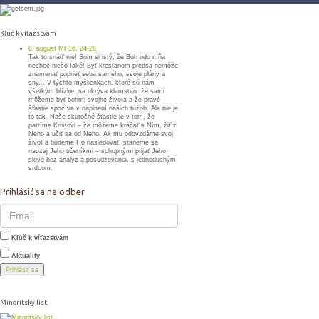
Kľúč k víťazstvám
8. august Mt 16, 24-28
Tak to snáď nie! Som si istý, že Boh odo mňa
nechce niečo také! Byť kresťanom predsa nemôže
znamenať poprieť seba samého, svoje plány a
sny... V týchto myšlienkach, ktoré sú nám
všetkým blízke, sa ukrýva klamstvo: že sami
môžeme byť bohmi svojho života a že pravé
šťastie spočíva v naplnení našich túžob. Ale nie je
to tak. Naše skutočné šťastie je v tom, že
patríme Kristovi – že môžeme kráčať s Ním, žiť z
Neho a učiť sa od Neho. Ak mu odovzdáme svoj
život a budeme Ho nasledovať, staneme sa
naozaj Jeho učeníkmi – schopnými prijať Jeho
slovo bez analýz a posudzovania, s jednoduchým
srdcom.
Prihlásiť sa na odber
Kľúč k víťazstvám
Aktuality
Prihlásiť sa
Minoritský list