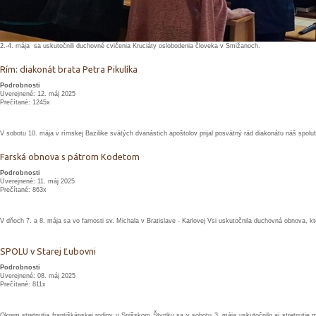
2.-4. mája sa uskutočnili duchovné cvičenia Kruciáty oslobodenia človeka v Smižanoch.
Rím: diakonát brata Petra Pikulíka
Podrobnosti
Uverejnené: 12. máj 2025
Prečítané: 1245x
V sobotu 10. mája v rímskej Bazilike svätých dvanástich apoštolov prijal posvätný rád diakonátu náš spolub
Farská obnova s pátrom Kodetom
Podrobnosti
Uverejnené: 11. máj 2025
Prečítané: 863x
V dňoch 7. a 8. mája sa vo farnosti sv. Michala v Bratislave - Karlovej Vsi uskutočnila duchovná obnova, kt
SPOLU v Starej Ľubovni
Podrobnosti
Uverejnené: 08. máj 2025
Prečítané: 811x
Okrem stretnutia františkánskej rodiny v Spišskom Štvrtku sa v sobotu 3. mája uskutočnilo aj stretnuti