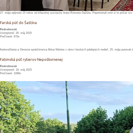
27. mája uplynulo 25 rokov od kňazskej vysviacky brata Romana Gažúra. Pripomenuli sme si to počas tzv
Farská púť do Šaštína
Podrobnosti
Uverejnené: 26. máj 2025
Prečítané: 670x
Karlovešťania a členovia spoločenstva Misia Máriina v rámci farských jubilejných nedieľ, 25. mája putovali
Fatimská púť rytierov Nepoškvrnenej
Podrobnosti
Uverejnené: 18. máj 2025
Prečítané: 1099x