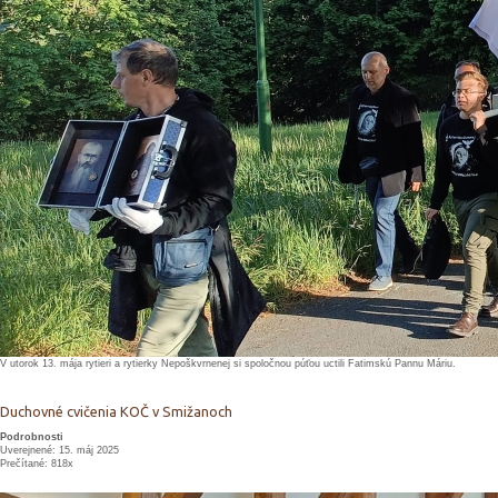
V utorok 13. mája rytieri a rytierky Nepoškvrnenej si spoločnou púťou uctili Fatimskú Pannu Máriu.
Duchovné cvičenia KOČ v Smižanoch
Podrobnosti
Uverejnené: 15. máj 2025
Prečítané: 818x