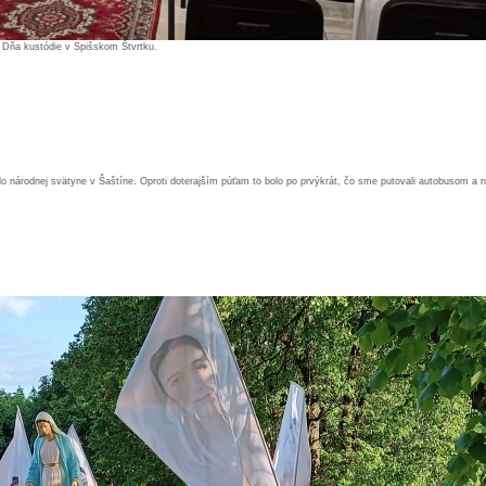
. Dňa kustódie v Spišskom Štvrtku.
 do národnej svätyne v Šaštíne. Oproti doterajším púťam to bolo po prvýkrát, čo sme putovali autobusom a n