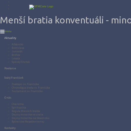
Menší bratia konventuáli - mino
menu
Aktuality
Albánsko
Bratislava
Juniorát
Brehov
Levoča
Spišský Štvrtok
Povolanie
Svätý František
Životopis sv. Františka
Chronológia života sv. Františka
Testament sv. Františka
O nás
Charizma
Spiritualita
Regula Menších bratov
Dejiny minoritov vo svete
Dejiny minoritov na Slovensku
Rytierstvo Nepoškvrnenej
Kontakty