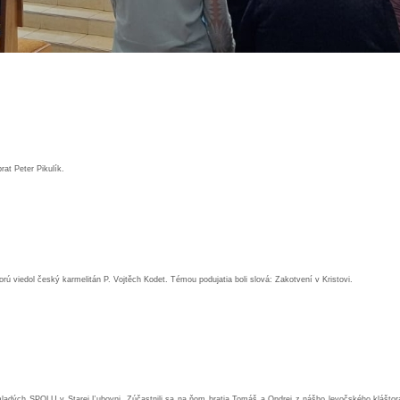
rat Peter Pikulík.
orú viedol český karmelitán P. Vojtěch Kodet. Témou podujatia boli slová: Zakotvení v Kristovi.
e mladých SPOLU v Starej Ľubovni. Zúčastnili sa na ňom bratia Tomáš a Ondrej z nášho levočského kláštor