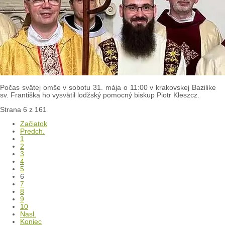
Počas svätej omše v sobotu 31. mája o 11:00 v krakovskej Bazilike
sv. Františka ho vysvätil lodžský pomocný biskup Piotr Kleszcz.
Strana 6 z 161
Začiatok
Predch.
1
2
3
4
5
6
7
8
9
10
Nasl.
Koniec