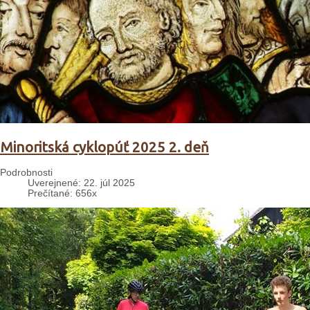
Minoritská cyklopúť 2025 2. deň
Podrobnosti
Uverejnené: 22. júl 2025
Prečítané: 656x