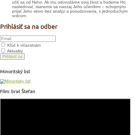
učiť sa od Neho. Ak mu odovzdáme svoj život a budeme Ho
nasledovať, staneme sa naozaj Jeho učeníkmi – schopnými
prijať Jeho slovo bez analýz a posudzovania, s jednoduchým
srdcom.
Prihlásiť sa na odber
Kľúč k víťazstvám
Aktuality
Prihlásiť sa
Minoritský list
Film: brat Štefan