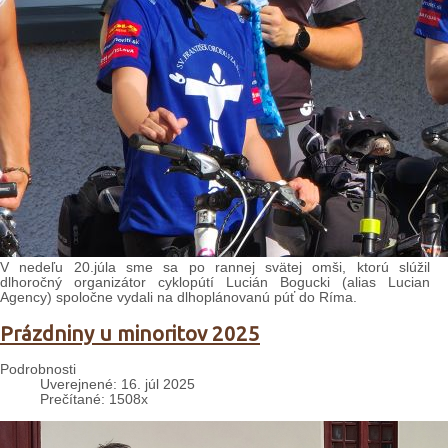
V nedeľu 20.júla sme sa po rannej svätej omši, ktorú slúžil
dlhoročný organizátor cyklopútí Lucián Bogucki (alias Lucian
Agency) spoločne vydali na dlhoplánovanú púť do Ríma.
Prázdniny u minoritov 2025
Podrobnosti
Uverejnené: 16. júl 2025
Prečítané: 1508x