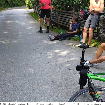
Náš druhý pútnicky deň sa začal balením, raňajkami a svätou