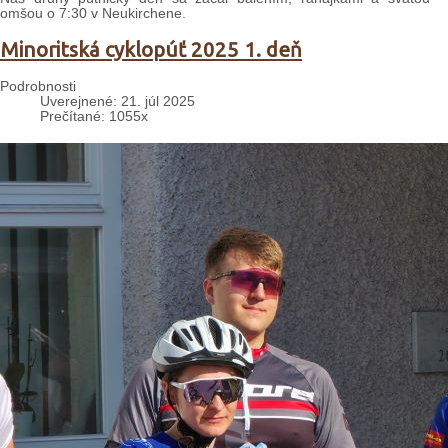
omšou o 7:30 v Neukirchene.
Minoritská cyklopúť 2025 1. deň
Podrobnosti
Uverejnené: 21. júl 2025
Prečítané: 1055x