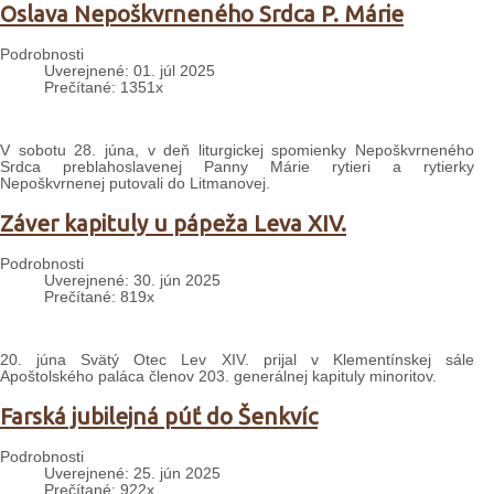
Oslava Nepoškvrneného Srdca P. Márie
Podrobnosti
Uverejnené: 01. júl 2025
Prečítané: 1351x
V sobotu 28. júna, v deň liturgickej spomienky Nepoškvrneného
Srdca preblahoslavenej Panny Márie rytieri a rytierky
Nepoškvrnenej putovali do Litmanovej.
Záver kapituly u pápeža Leva XIV.
Podrobnosti
Uverejnené: 30. jún 2025
Prečítané: 819x
20. júna Svätý Otec Lev XIV. prijal v Klementínskej sále
Apoštolského paláca členov 203. generálnej kapituly minoritov.
Farská jubilejná púť do Šenkvíc
Podrobnosti
Uverejnené: 25. jún 2025
Prečítané: 922x