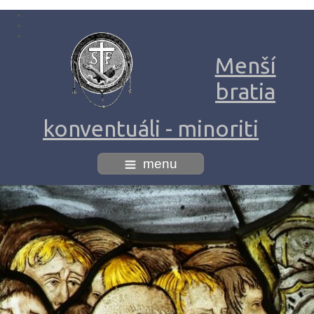
Menší
bratia
konventuáli - minoriti
menu