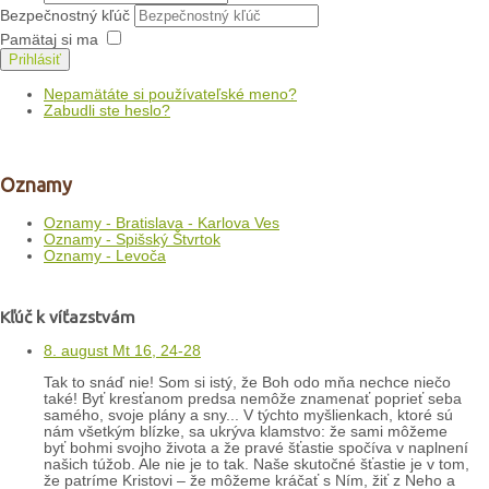
Bezpečnostný kľúč
Pamätaj si ma
Prihlásiť
Nepamätáte si používateľské meno?
Zabudli ste heslo?
Oznamy
Oznamy - Bratislava - Karlova Ves
Oznamy - Spišský Štvrtok
Oznamy - Levoča
Kľúč k víťazstvám
8. august Mt 16, 24-28
Tak to snáď nie! Som si istý, že Boh odo mňa nechce niečo
také! Byť kresťanom predsa nemôže znamenať poprieť seba
samého, svoje plány a sny... V týchto myšlienkach, ktoré sú
nám všetkým blízke, sa ukrýva klamstvo: že sami môžeme
byť bohmi svojho života a že pravé šťastie spočíva v naplnení
našich túžob. Ale nie je to tak. Naše skutočné šťastie je v tom,
že patríme Kristovi – že môžeme kráčať s Ním, žiť z Neho a