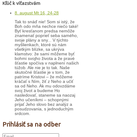
Kľúč k víťazstvám
8. august Mt 16, 24-28
Tak to snáď nie! Som si istý, že
Boh odo mňa nechce niečo také!
Byť kresťanom predsa nemôže
znamenať poprieť seba samého,
svoje plány a sny... V týchto
myšlienkach, ktoré sú nám
všetkým blízke, sa ukrýva
klamstvo: že sami môžeme byť
bohmi svojho života a že pravé
šťastie spočíva v naplnení našich
túžob. Ale nie je to tak. Naše
skutočné šťastie je v tom, že
patríme Kristovi – že môžeme
kráčať s Ním, žiť z Neho a učiť
sa od Neho. Ak mu odovzdáme
svoj život a budeme Ho
nasledovať, staneme sa naozaj
Jeho učeníkmi – schopnými
prijať Jeho slovo bez analýz a
posudzovania, s jednoduchým
srdcom.
Prihlásiť sa na odber