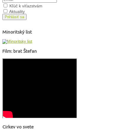
Kľúč k víťazstvám
Aktuality
Prihlásiť sa
Minoritský list
Film: brat Štefan
Cirkev vo svete