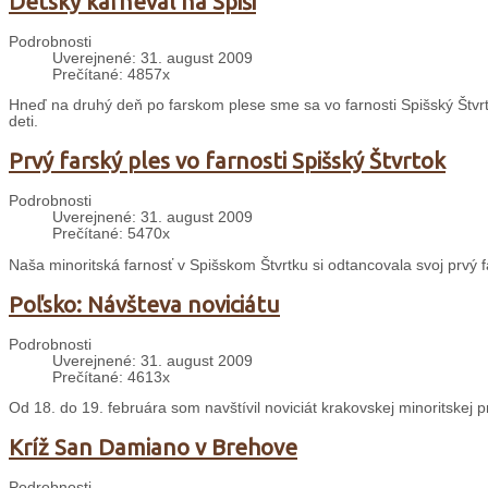
Detský karneval na Spiši
Podrobnosti
Uverejnené: 31. august 2009
Prečítané: 4857x
Hneď na druhý deň po farskom plese sme sa vo farnosti Spišský Štvrt
deti.
Prvý farský ples vo farnosti Spišský Štvrtok
Podrobnosti
Uverejnené: 31. august 2009
Prečítané: 5470x
Naša minoritská farnosť v Spišskom Štvrtku si odtancovala svoj prvý f
Poľsko: Návšteva noviciátu
Podrobnosti
Uverejnené: 31. august 2009
Prečítané: 4613x
Od 18. do 19. februára som navštívil noviciát krakovskej minoritskej 
Kríž San Damiano v Brehove
Podrobnosti