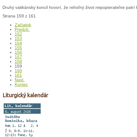
Druhý vatikánsky koncil hovorí, že rehoľný život nepopierateľne patrí k 
Strana 159 z 161
Začiatok
Predch.
152
153
154
155
156
157
158
159
160
161
Nasl.
Koniec
Liturgický kalendár