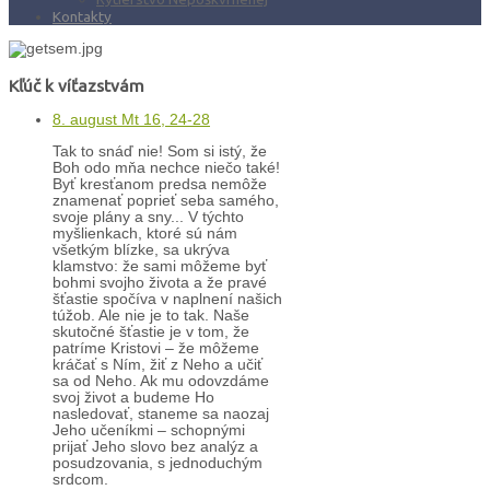
Kontakty
Kľúč k víťazstvám
8. august Mt 16, 24-28
Tak to snáď nie! Som si istý, že
Boh odo mňa nechce niečo také!
Byť kresťanom predsa nemôže
znamenať poprieť seba samého,
svoje plány a sny... V týchto
myšlienkach, ktoré sú nám
všetkým blízke, sa ukrýva
klamstvo: že sami môžeme byť
bohmi svojho života a že pravé
šťastie spočíva v naplnení našich
túžob. Ale nie je to tak. Naše
skutočné šťastie je v tom, že
patríme Kristovi – že môžeme
kráčať s Ním, žiť z Neho a učiť
sa od Neho. Ak mu odovzdáme
svoj život a budeme Ho
nasledovať, staneme sa naozaj
Jeho učeníkmi – schopnými
prijať Jeho slovo bez analýz a
posudzovania, s jednoduchým
srdcom.