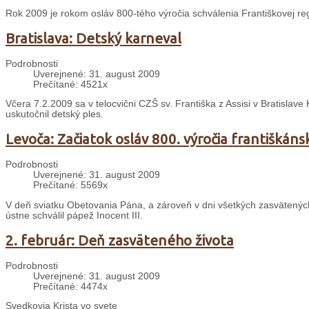
Rok 2009 je rokom osláv 800-tého výročia schválenia Františkovej re
Bratislava: Detský karneval
Podrobnosti
Uverejnené: 31. august 2009
Prečítané: 4521x
Včera 7.2.2009 sa v telocvični CZŠ sv. Františka z Assisi v Bratislave
uskutočnil detský ples.
Levoča: Začiatok osláv 800. výročia františkáns
Podrobnosti
Uverejnené: 31. august 2009
Prečítané: 5569x
V deň sviatku Obetovania Pána, a zároveň v dni všetkých zasvätených o
ústne schválil pápež Inocent III.
2. február: Deň zasväteného života
Podrobnosti
Uverejnené: 31. august 2009
Prečítané: 4474x
Svedkovia Krista vo svete