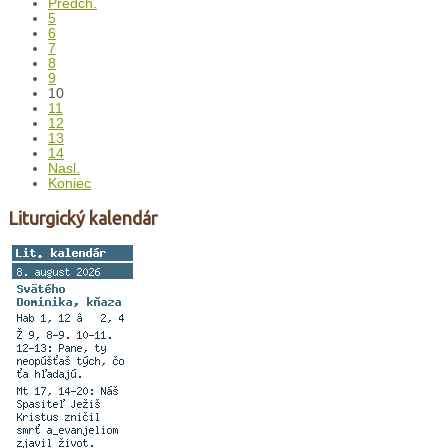
Predch.
5
6
7
8
9
10
11
12
13
14
Nasl.
Koniec
Liturgický kalendár