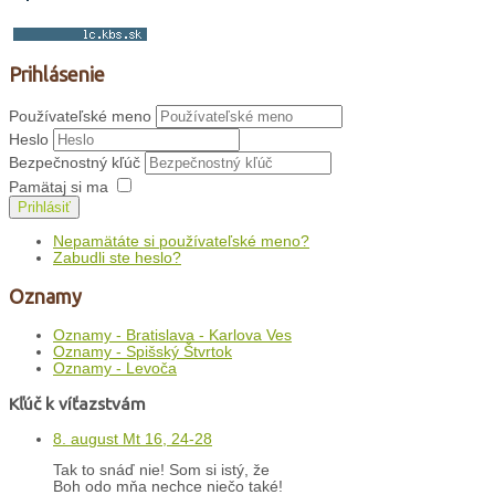
Prihlásenie
Používateľské meno
Heslo
Bezpečnostný kľúč
Pamätaj si ma
Prihlásiť
Nepamätáte si používateľské meno?
Zabudli ste heslo?
Oznamy
Oznamy - Bratislava - Karlova Ves
Oznamy - Spišský Štvrtok
Oznamy - Levoča
Kľúč k víťazstvám
8. august Mt 16, 24-28
Tak to snáď nie! Som si istý, že
Boh odo mňa nechce niečo také!