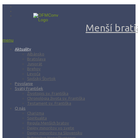
Menší bratia
menu
Aktuality
Albánsko
Bratislava
Juniorát
Brehov
Levoča
Spišský Štvrtok
Povolanie
Svätý František
Životopis sv. Františka
Chronológia života sv. Františka
Testament sv. Františka
O nás
Charizma
Spiritualita
Regula Menších bratov
Dejiny minoritov vo svete
Dejiny minoritov na Slovensku
Rytierstvo Nepoškvrnenej