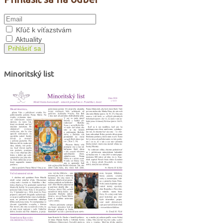
Kľúč k víťazstvám
Aktuality
Prihlásiť sa
Minoritský list