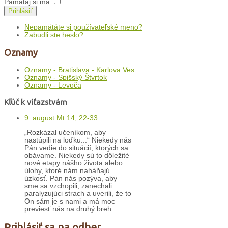
Pamätaj si ma
Prihlásiť
Nepamätáte si používateľské meno?
Zabudli ste heslo?
Oznamy
Oznamy - Bratislava - Karlova Ves
Oznamy - Spišský Štvrtok
Oznamy - Levoča
Kľúč k víťazstvám
9. august Mt 14, 22-33
„Rozkázal učeníkom, aby
nastúpili na loďku...“ Niekedy nás
Pán vedie do situácií, ktorých sa
obávame. Niekedy sú to dôležité
nové etapy nášho života alebo
úlohy, ktoré nám naháňajú
úzkosť. Pán nás pozýva, aby
sme sa vzchopili, zanechali
paralyzujúci strach a uverili, že to
On sám je s nami a má moc
previesť nás na druhý breh.
Prihlásiť sa na odber