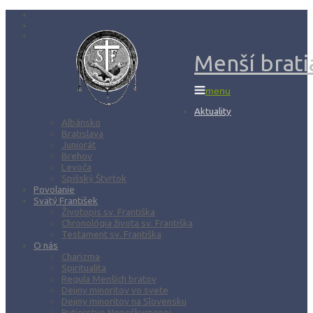
Menší bratia
menu
Aktuality
Albánsko
Bratislava
Juniorát
Brehov
Levoča
Spišský Štvrtok
Povolanie
Svätý František
Životopis sv. Františka
Chronológia života sv. Františka
Testament sv. Františka
O nás
Charizma
Spiritualita
Regula Menších bratov
Dejiny minoritov vo svete
Dejiny minoritov na Slovensku
Rytierstvo Nepoškvrnenej