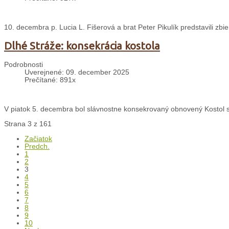
10. decembra p. Lucia L. Fišerová a brat Peter Pikulík predstavili zbie
Dlhé Stráže: konsekrácia kostola
Podrobnosti
Uverejnené: 09. december 2025
Prečítané: 891x
V piatok 5. decembra bol slávnostne konsekrovaný obnovený Kostol sv
Strana 3 z 161
Začiatok
Predch.
1
2
3
4
5
6
7
8
9
10