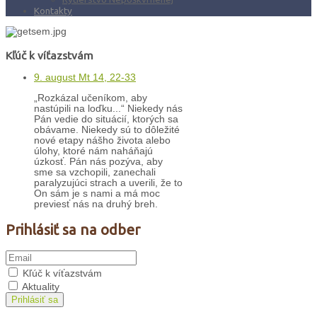
Kontakty
Kľúč k víťazstvám
9. august Mt 14, 22-33
„Rozkázal učeníkom, aby
nastúpili na loďku...“ Niekedy nás
Pán vedie do situácií, ktorých sa
obávame. Niekedy sú to dôležité
nové etapy nášho života alebo
úlohy, ktoré nám naháňajú
úzkosť. Pán nás pozýva, aby
sme sa vzchopili, zanechali
paralyzujúci strach a uverili, že to
On sám je s nami a má moc
previesť nás na druhý breh.
Prihlásiť sa na odber
Kľúč k víťazstvám
Aktuality
Prihlásiť sa