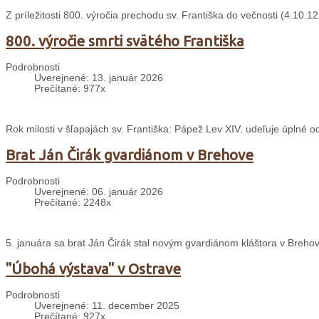
Z príležitosti 800. výročia prechodu sv. Františka do večnosti (4.10
800. výročie smrti svätého Františka
Podrobnosti
Uverejnené: 13. január 2026
Prečítané: 977x
Rok milosti v šľapajách sv. Františka: Pápež Lev XIV. udeľuje úplné 
Brat Ján Čirák gvardiánom v Brehove
Podrobnosti
Uverejnené: 06. január 2026
Prečítané: 2248x
5. januára sa brat Ján Čirák stal novým gvardiánom kláštora v Breho
"Úbohá výstava" v Ostrave
Podrobnosti
Uverejnené: 11. december 2025
Prečítané: 927x