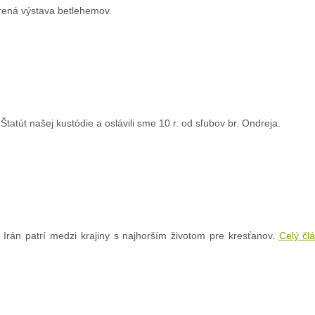
rená výstava betlehemov.
tatút našej kustódie a oslávili sme 10 r. od sľubov br. Ondreja.
 Irán patrí medzi krajiny s najhorším životom pre kresťanov.
Celý čl