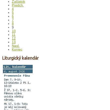
Začiatok
Predch.
4
5
6
7
8
9
10
11
12
13
Nasl.
Koniec
Liturgický kalendár