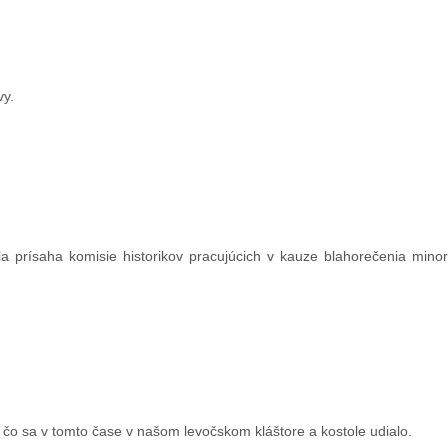
vy.
a prísaha komisie historikov pracujúcich v kauze blahorečenia minor
 čo sa v tomto čase v našom levočskom kláštore a kostole udialo.