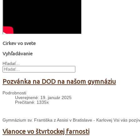
Cirkev vo svete
Vyhľadávanie
Hľadať...
Pozvánka na DOD na našom gymnáziu
Podrobnosti
Uverejnené: 19. január 2025
Prečítané: 1335x
Gymnázium sv. Františka z Assisi v Bratislave - Karlovej Vsi vás pozý
Vianoce vo štvrtockej farnosti