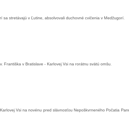
í sa stretávajú v Ľutine, absolvovali duchovné cvičenia v Medžugorí.
Františka v Bratislave - Karlovej Vsi na rorátnu svätú omšu.
- Karlovej Vsi na novénu pred slávnosťou Nepoškvrneného Počatia Pann