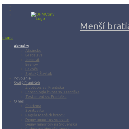
Menší bratia
menu
Aktuality
Albánsko
Bratislava
Juniorát
Brehov
Levoča
Spišský Štvrtok
Povolanie
Svätý František
Životopis sv. Františka
Chronológia života sv. Františka
Testament sv. Františka
O nás
Charizma
Spiritualita
Regula Menších bratov
Dejiny minoritov vo svete
Dejiny minoritov na Slovensku
Rytierstvo Nepoškvrnenej