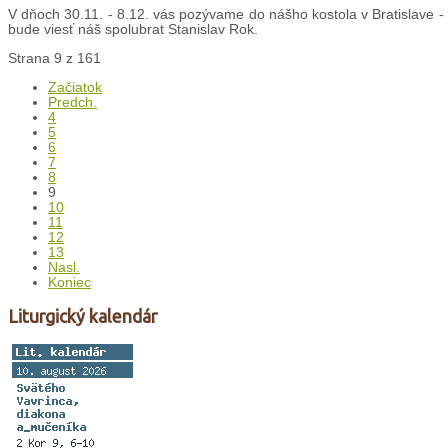
V dňoch 30.11. - 8.12. vás pozývame do nášho kostola v Bratislave 
bude viesť náš spolubrat Stanislav Rok.
Strana 9 z 161
Začiatok
Predch.
4
5
6
7
8
9
10
11
12
13
Nasl.
Koniec
Liturgický kalendár