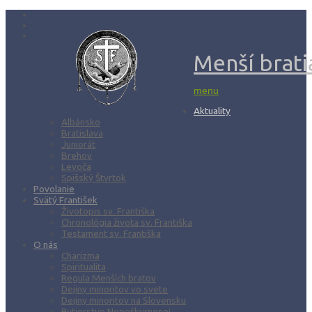
Menší bratia
menu
Aktuality
Albánsko
Bratislava
Juniorát
Brehov
Levoča
Spišský Štvrtok
Povolanie
Svätý František
Životopis sv. Františka
Chronológia života sv. Františka
Testament sv. Františka
O nás
Charizma
Spiritualita
Regula Menších bratov
Dejiny minoritov vo svete
Dejiny minoritov na Slovensku
Rytierstvo Nepoškvrnenej