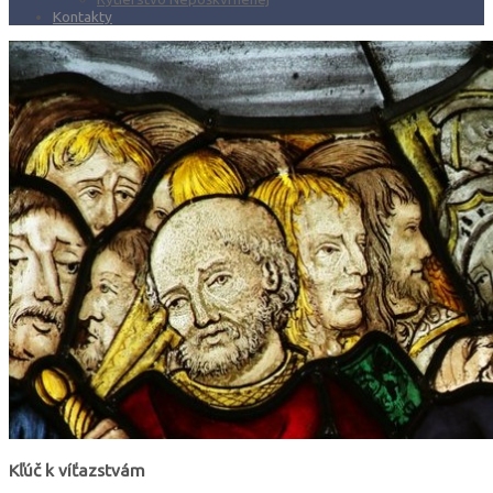
Kontakty
Kľúč k víťazstvám