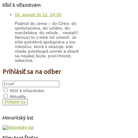
Kľúč k víťazstvám
10. august Jn 12, 24-26
Padnúť do zeme – do Cirkvi, do
spoločenstva, do vzťahu, do
manželstva, do rehole... nestačí!
Nemusí to v tebe nič zmeniť. Je
ešte potrebná spolupráca s tou
milosťou, ktorá ti ukazuje, kde
všade potrebuješ umrieť a zbaviť
sa nejakej ilúzie, povrchnosti,
sebectva...
Prihlásiť sa na odber
Kľúč k víťazstvám
Aktuality
Prihlásiť sa
Minoritský list
Film: brat Štefan