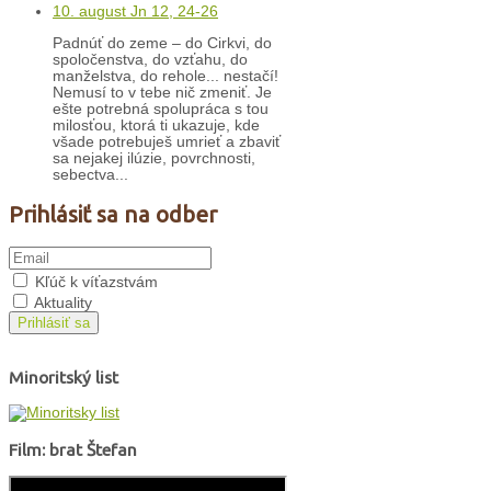
10. august Jn 12, 24-26
Padnúť do zeme – do Cirkvi, do
spoločenstva, do vzťahu, do
manželstva, do rehole... nestačí!
Nemusí to v tebe nič zmeniť. Je
ešte potrebná spolupráca s tou
milosťou, ktorá ti ukazuje, kde
všade potrebuješ umrieť a zbaviť
sa nejakej ilúzie, povrchnosti,
sebectva...
Prihlásiť sa na odber
Kľúč k víťazstvám
Aktuality
Prihlásiť sa
Minoritský list
Film: brat Štefan