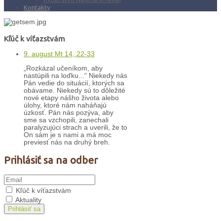
Kontakty
Kľúč k víťazstvám
9. august Mt 14, 22-33
„Rozkázal učeníkom, aby
nastúpili na loďku...“ Niekedy nás
Pán vedie do situácií, ktorých sa
obávame. Niekedy sú to dôležité
nové etapy nášho života alebo
úlohy, ktoré nám naháňajú
úzkosť. Pán nás pozýva, aby
sme sa vzchopili, zanechali
paralyzujúci strach a uverili, že to
On sám je s nami a má moc
previesť nás na druhý breh.
Prihlásiť sa na odber
Kľúč k víťazstvám
Aktuality
Prihlásiť sa