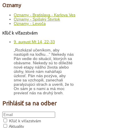
Oznamy
Oznamy - Bratislava - Karlova Ves
Oznamy - Spišský Štvrtok
Oznamy - Levoča
Kľúč k víťazstvám
9. august Mt 14, 22-33
„Rozkázal učeníkom, aby
nastúpili na loďku...“ Niekedy nás
Pán vedie do situácií, ktorých sa
obávame. Niekedy sú to dôležité
nové etapy nášho života alebo
úlohy, ktoré nám naháňajú
úzkosť. Pán nás pozýva, aby
sme sa vzchopili, zanechali
paralyzujúci strach a uverili, že to
On sám je s nami a má moc
previesť nás na druhý breh.
Prihlásiť sa na odber
Kľúč k víťazstvám
Aktuality