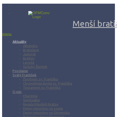
Menší bratia
menu
Aktuality
Albánsko
Bratislava
Juniorát
Brehov
Levoča
Spišský Štvrtok
Povolanie
Svätý František
Životopis sv. Františka
Chronológia života sv. Františka
Testament sv. Františka
O nás
Charizma
Spiritualita
Regula Menších bratov
Dejiny minoritov vo svete
Dejiny minoritov na Slovensku
Rytierstvo Nepoškvrnenej