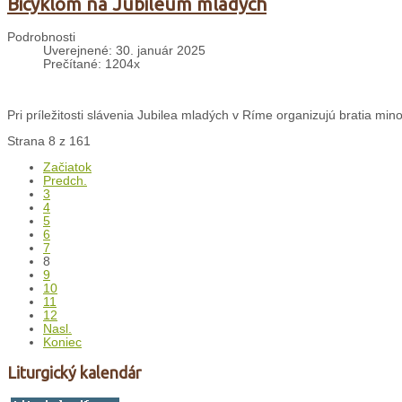
Bicyklom na Jubileum mladých
Podrobnosti
Uverejnené: 30. január 2025
Prečítané: 1204x
Pri príležitosti slávenia Jubilea mladých v Ríme organizujú bratia min
Strana 8 z 161
Začiatok
Predch.
3
4
5
6
7
8
9
10
11
12
Nasl.
Koniec
Liturgický kalendár