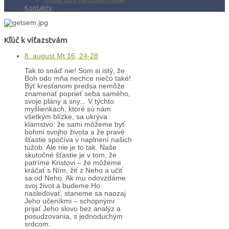
Kontakty
Kľúč k víťazstvám
8. august Mt 16, 24-28
Tak to snáď nie! Som si istý, že
Boh odo mňa nechce niečo také!
Byť kresťanom predsa nemôže
znamenať poprieť seba samého,
svoje plány a sny... V týchto
myšlienkach, ktoré sú nám
všetkým blízke, sa ukrýva
klamstvo: že sami môžeme byť
bohmi svojho života a že pravé
šťastie spočíva v naplnení našich
túžob. Ale nie je to tak. Naše
skutočné šťastie je v tom, že
patríme Kristovi – že môžeme
kráčať s Ním, žiť z Neho a učiť
sa od Neho. Ak mu odovzdáme
svoj život a budeme Ho
nasledovať, staneme sa naozaj
Jeho učeníkmi – schopnými
prijať Jeho slovo bez analýz a
posudzovania, s jednoduchým
srdcom.