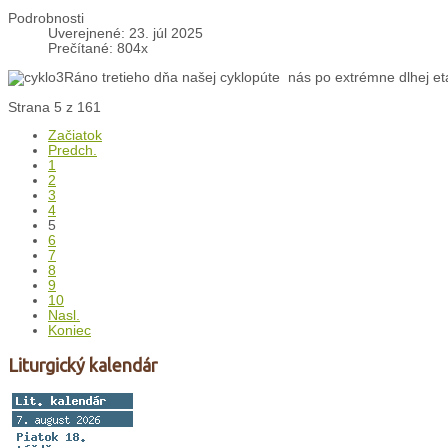
Podrobnosti
Uverejnené: 23. júl 2025
Prečítané: 804x
Ráno tretieho dňa našej cyklopúte nás po extrémne dlhej et
Strana 5 z 161
Začiatok
Predch.
1
2
3
4
5
6
7
8
9
10
Nasl.
Koniec
Liturgický kalendár