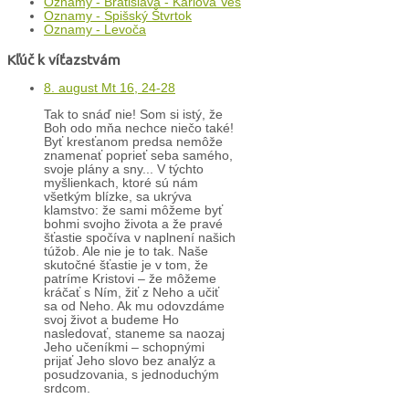
Oznamy - Bratislava - Karlova Ves
Oznamy - Spišský Štvrtok
Oznamy - Levoča
Kľúč k víťazstvám
8. august Mt 16, 24-28
Tak to snáď nie! Som si istý, že
Boh odo mňa nechce niečo také!
Byť kresťanom predsa nemôže
znamenať poprieť seba samého,
svoje plány a sny... V týchto
myšlienkach, ktoré sú nám
všetkým blízke, sa ukrýva
klamstvo: že sami môžeme byť
bohmi svojho života a že pravé
šťastie spočíva v naplnení našich
túžob. Ale nie je to tak. Naše
skutočné šťastie je v tom, že
patríme Kristovi – že môžeme
kráčať s Ním, žiť z Neho a učiť
sa od Neho. Ak mu odovzdáme
svoj život a budeme Ho
nasledovať, staneme sa naozaj
Jeho učeníkmi – schopnými
prijať Jeho slovo bez analýz a
posudzovania, s jednoduchým
srdcom.