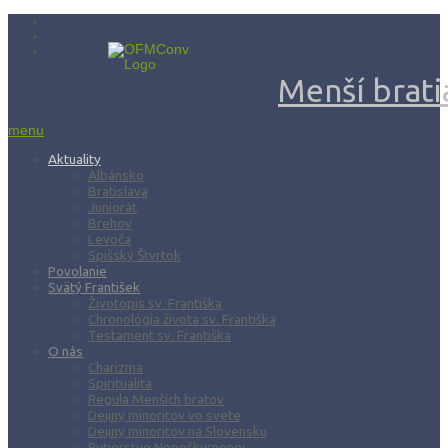
Menší bratia
menu
Aktuality
Albánsko
Bratislava
Juniorát
Brehov
Levoča
Spišský Štvrtok
Povolanie
Svätý František
Životopis sv. Františka
Chronológia života sv. Františka
Testament sv. Františka
O nás
Charizma
Spiritualita
Regula Menších bratov
Dejiny minoritov vo svete
Dejiny minoritov na Slovensku
Rytierstvo Nepoškvrnenej