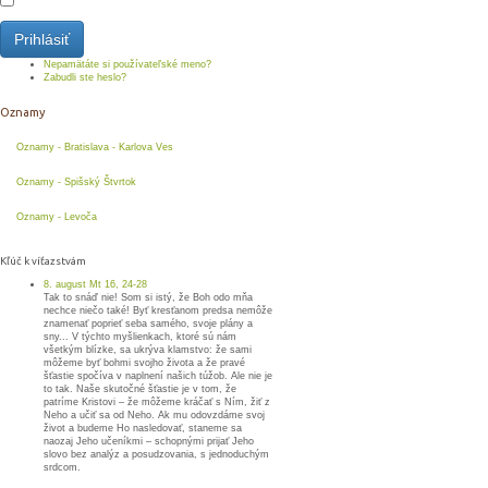
Prihlásiť
Nepamätáte si používateľské meno?
Zabudli ste heslo?
Oznamy
Oznamy - Bratislava - Karlova Ves
Oznamy - Spišský Štvrtok
Oznamy - Levoča
Kľúč k víťazstvám
8. august Mt 16, 24-28
Tak to snáď nie! Som si istý, že Boh odo mňa
nechce niečo také! Byť kresťanom predsa nemôže
znamenať poprieť seba samého, svoje plány a
sny... V týchto myšlienkach, ktoré sú nám
všetkým blízke, sa ukrýva klamstvo: že sami
môžeme byť bohmi svojho života a že pravé
šťastie spočíva v naplnení našich túžob. Ale nie je
to tak. Naše skutočné šťastie je v tom, že
patríme Kristovi – že môžeme kráčať s Ním, žiť z
Neho a učiť sa od Neho. Ak mu odovzdáme svoj
život a budeme Ho nasledovať, staneme sa
naozaj Jeho učeníkmi – schopnými prijať Jeho
slovo bez analýz a posudzovania, s jednoduchým
srdcom.