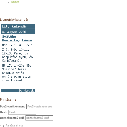
Koniec
Liturgický kalendár
Prihlásenie
Používateľské meno
Heslo
Bezpečnostný kľúč
Pamätaj si ma