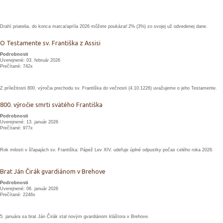
Drahí priatelia, do konca marca/apríla 2026 môžete poukázať 2% (3%) zo svojej už odvedenej dane.
O Testamente sv. Františka z Assisi
Podrobnosti
Uverejnené: 03. február 2026
Prečítané: 742x
Z príležitosti 800. výročia prechodu sv. Františka do večnosti (4.10.1226) uvažujeme o jeho Testamente.
800. výročie smrti svätého Františka
Podrobnosti
Uverejnené: 13. január 2026
Prečítané: 977x
Rok milosti v šľapajách sv. Františka: Pápež Lev XIV. udeľuje úplné odpustky počas celého roka 2026.
Brat Ján Čirák gvardiánom v Brehove
Podrobnosti
Uverejnené: 06. január 2026
Prečítané: 2246x
5. januára sa brat Ján Čirák stal novým gvardiánom kláštora v Brehove.