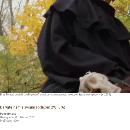
Brat Tomáš Lesňák zložil pieseň o našom spolubratovi, novicovi Štefanovi Iglódym (+ 1639).
Darujte nám a svojim rodičom 2% (3%)
Podrobnosti
Uverejnené: 05. február 2026
Prečítané: 806x