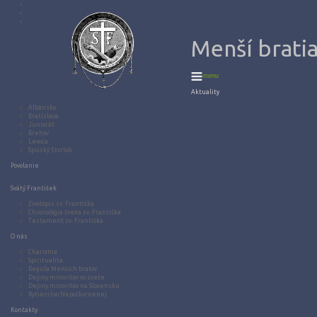
Menší bratia
menu
Aktuality
Albánsko
Bratislava
Juniorát
Brehov
Levoča
Spišský Štvrtok
Povolanie
Svätý František
Životopis sv. Františka
Chronológia života sv. Františka
Testament sv. Františka
O nás
Charizma
Spiritualita
Regula Menších bratov
Dejiny minoritov vo svete
Dejiny minoritov na Slovensku
Rytierstvo Nepoškvrnenej
Kontakty