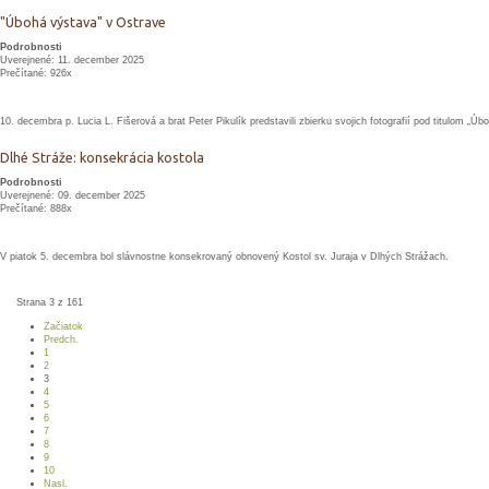
"Úbohá výstava" v Ostrave
Podrobnosti
Uverejnené: 11. december 2025
Prečítané: 926x
10. decembra p. Lucia L. Fišerová a brat Peter Pikulík predstavili zbierku svojich fotografií pod titulom „Úb
Dlhé Stráže: konsekrácia kostola
Podrobnosti
Uverejnené: 09. december 2025
Prečítané: 888x
V piatok 5. decembra bol slávnostne konsekrovaný obnovený Kostol sv. Juraja v Dlhých Strážach.
Strana 3 z 161
Začiatok
Predch.
1
2
3
4
5
6
7
8
9
10
Nasl.