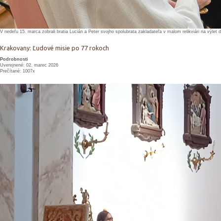
V nedeľu 15. marca zobrali bratia Lucián a Peter svojho spolubrata zakladateľa v malom relikviári na výlet d
Krakovany: Ľudové misie po 77 rokoch
Podrobnosti
Uverejnené: 02. marec 2026
Prečítané: 1007x