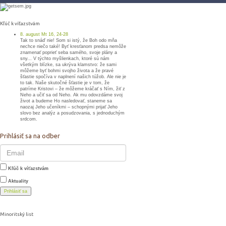
Kľúč k víťazstvám
8. august Mt 16, 24-28
Tak to snáď nie! Som si istý, že Boh odo mňa
nechce niečo také! Byť kresťanom predsa nemôže
znamenať poprieť seba samého, svoje plány a
sny... V týchto myšlienkach, ktoré sú nám
všetkým blízke, sa ukrýva klamstvo: že sami
môžeme byť bohmi svojho života a že pravé
šťastie spočíva v naplnení našich túžob. Ale nie je
to tak. Naše skutočné šťastie je v tom, že
patríme Kristovi – že môžeme kráčať s Ním, žiť z
Neho a učiť sa od Neho. Ak mu odovzdáme svoj
život a budeme Ho nasledovať, staneme sa
naozaj Jeho učeníkmi – schopnými prijať Jeho
slovo bez analýz a posudzovania, s jednoduchým
srdcom.
Prihlásiť sa na odber
Kľúč k víťazstvám
Aktuality
Prihlásiť sa
Minoritský list