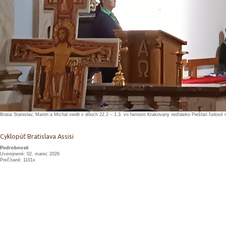
Bratia Stanislav, Martin a Michal viedli v dňoch 22.2 – 1.3. vo farnosti Krakovany neďaleko Piešťan ľudové 
Cyklopúť Bratislava Assisi
Podrobnosti
Uverejnené: 02. marec 2026
Prečítané: 1101x