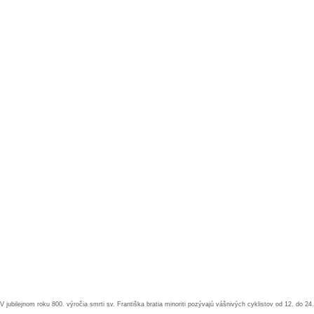
V jubilejnom roku 800. výročia smrti sv. Františka bratia minoriti pozývajú vášnivých cyklistov od 12. do 24.