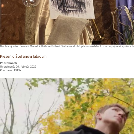
Duchovný otec farnosti Oravská Polhora Róbert Slotka na druhú pôstnu nedeľu 1. marca pripravil spolu s bra
Pieseň o Štefanovi Iglódym
Podrobnosti
Uverejnené: 09. február 2026
Prečítané: 1313x