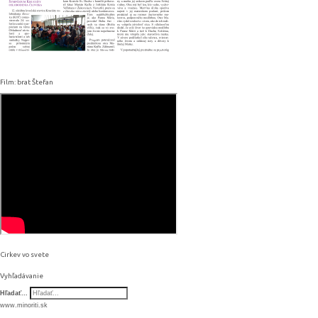
Film: brat Štefan
Cirkev vo svete
Vyhľadávanie
Hľadať...
www.minoriti.sk