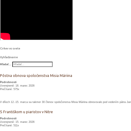
Cirkev vo svete
Vyhľadávanie
Hľadať...
Pôstna obnova spoločenstva Misia Máriina
Podrobnosti
Uverejnené: 18. marec 2026
Prečítané: 575x
V dňoch 12.-15. marca sa takmer 30 členov spoločenstva Misia Máriina obnovovalo pod vedením pátra Jar
S Františkom u piaristov v Nitre
Podrobnosti
Uverejnené: 15. marec 2026
Prečítané: 511x