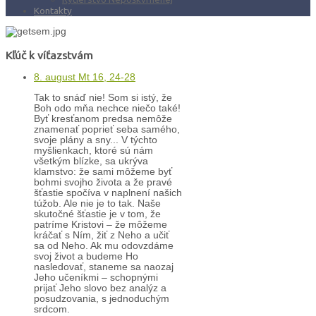
Kontakty
Kľúč k víťazstvám
8. august Mt 16, 24-28
Tak to snáď nie! Som si istý, že
Boh odo mňa nechce niečo také!
Byť kresťanom predsa nemôže
znamenať poprieť seba samého,
svoje plány a sny... V týchto
myšlienkach, ktoré sú nám
všetkým blízke, sa ukrýva
klamstvo: že sami môžeme byť
bohmi svojho života a že pravé
šťastie spočíva v naplnení našich
túžob. Ale nie je to tak. Naše
skutočné šťastie je v tom, že
patríme Kristovi – že môžeme
kráčať s Ním, žiť z Neho a učiť
sa od Neho. Ak mu odovzdáme
svoj život a budeme Ho
nasledovať, staneme sa naozaj
Jeho učeníkmi – schopnými
prijať Jeho slovo bez analýz a
posudzovania, s jednoduchým
srdcom.