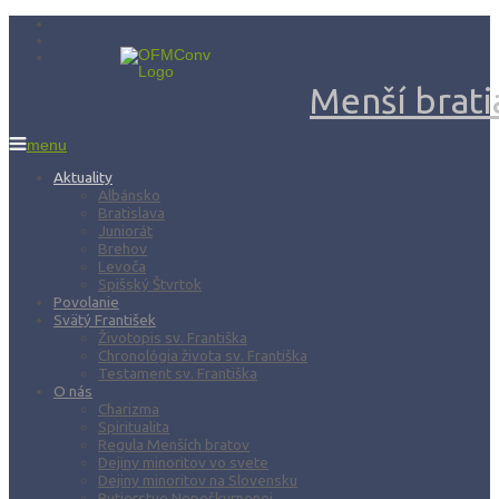
Menší bratia
menu
Aktuality
Albánsko
Bratislava
Juniorát
Brehov
Levoča
Spišský Štvrtok
Povolanie
Svätý František
Životopis sv. Františka
Chronológia života sv. Františka
Testament sv. Františka
O nás
Charizma
Spiritualita
Regula Menších bratov
Dejiny minoritov vo svete
Dejiny minoritov na Slovensku
Rytierstvo Nepoškvrnenej