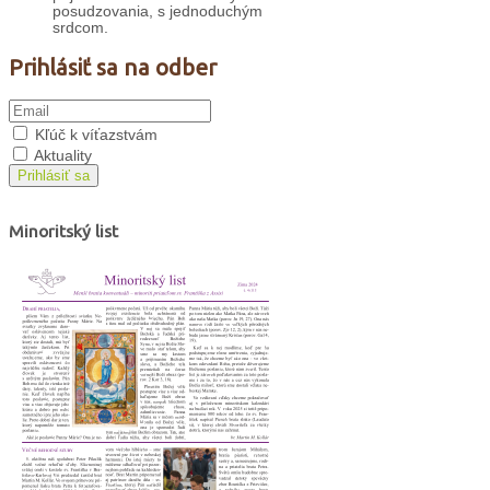
posudzovania, s jednoduchým
srdcom.
Prihlásiť sa na odber
Kľúč k víťazstvám
Aktuality
Prihlásiť sa
Minoritský list