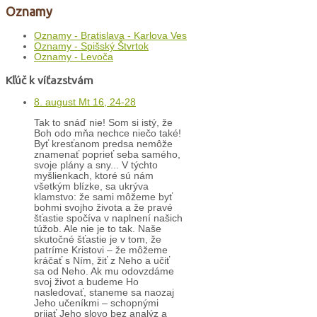
Oznamy
Oznamy - Bratislava - Karlova Ves
Oznamy - Spišský Štvrtok
Oznamy - Levoča
Kľúč k víťazstvám
8. august Mt 16, 24-28
Tak to snáď nie! Som si istý, že
Boh odo mňa nechce niečo také!
Byť kresťanom predsa nemôže
znamenať poprieť seba samého,
svoje plány a sny... V týchto
myšlienkach, ktoré sú nám
všetkým blízke, sa ukrýva
klamstvo: že sami môžeme byť
bohmi svojho života a že pravé
šťastie spočíva v naplnení našich
túžob. Ale nie je to tak. Naše
skutočné šťastie je v tom, že
patríme Kristovi – že môžeme
kráčať s Ním, žiť z Neho a učiť
sa od Neho. Ak mu odovzdáme
svoj život a budeme Ho
nasledovať, staneme sa naozaj
Jeho učeníkmi – schopnými
prijať Jeho slovo bez analýz a