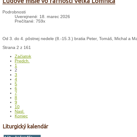
Ľudové misie vo farnosti Veľká Lomnica
Podrobnosti
Uverejnené: 18. marec 2026
Prečítané: 759x
Od 3. do 4. pôstnej nedele (8.-15.3.) bratia Peter, Tomáš, Michal a Ma
Strana 2 z 161
Začiatok
Predch.
1
2
3
4
5
6
7
8
9
10
Nasl.
Koniec
Liturgický kalendár