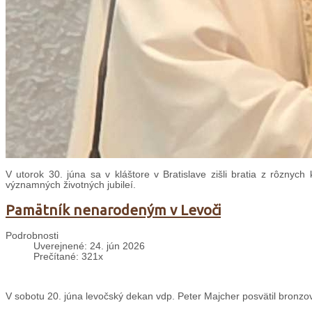
V utorok 30. júna sa v kláštore v Bratislave zišli bratia z rôznyc
významných životných jubileí.
Pamätník nenarodeným v Levoči
Podrobnosti
Uverejnené: 24. jún 2026
Prečítané: 321x
V sobotu 20. júna levočský dekan vdp. Peter Majcher posvätil bron