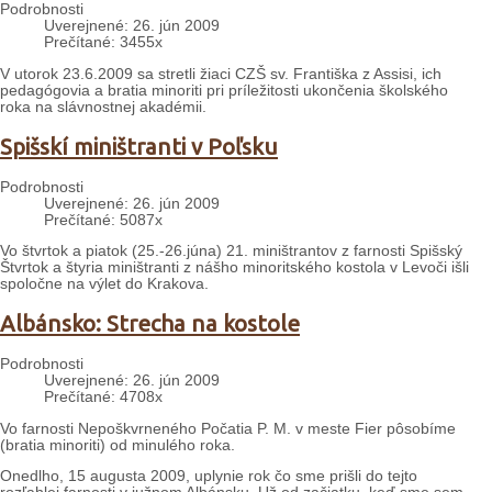
Podrobnosti
Uverejnené: 26. jún 2009
Prečítané: 3455x
V utorok 23.6.2009 sa stretli žiaci CZŠ sv. Františka z Assisi, ich
pedagógovia a bratia minoriti pri príležitosti ukončenia školského
roka na slávnostnej akadémii.
Spišskí miništranti v Poľsku
Podrobnosti
Uverejnené: 26. jún 2009
Prečítané: 5087x
Vo štvrtok a piatok (25.-26.júna) 21. miništrantov z farnosti Spišský
Štvrtok a štyria miništranti z nášho minoritského kostola v Levoči išli
spoločne na výlet do Krakova.
Albánsko: Strecha na kostole
Podrobnosti
Uverejnené: 26. jún 2009
Prečítané: 4708x
Vo farnosti Nepoškvrneného Počatia P. M. v meste Fier pôsobíme
(bratia minoriti) od minulého roka.
Onedlho, 15 augusta 2009, uplynie rok čo sme prišli do tejto