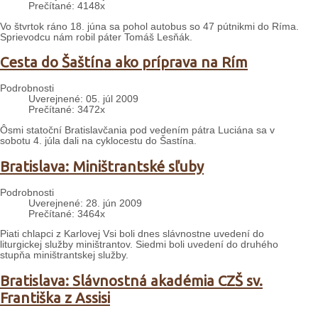
Prečítané: 4148x
Vo štvrtok ráno 18. júna sa pohol autobus so 47 pútnikmi do Ríma.
Sprievodcu nám robil páter Tomáš Lesňák.
Cesta do Šaštína ako príprava na Rím
Podrobnosti
Uverejnené: 05. júl 2009
Prečítané: 3472x
Ôsmi statoční Bratislavčania pod vedením pátra Luciána sa v
sobotu 4. júla dali na cyklocestu do Šastína.
Bratislava: Miništrantské sľuby
Podrobnosti
Uverejnené: 28. jún 2009
Prečítané: 3464x
Piati chlapci z Karlovej Vsi boli dnes slávnostne uvedení do
liturgickej služby miništrantov. Siedmi boli uvedení do druhého
stupňa miništrantskej služby.
Bratislava: Slávnostná akadémia CZŠ sv.
Františka z Assisi