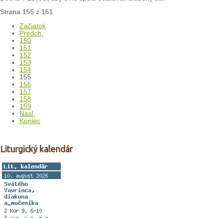
Strana 155 z 161
Začiatok
Predch.
150
151
152
153
154
155
156
157
158
159
Nasl.
Koniec
Liturgický kalendár