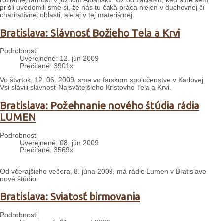
rozľahlej farnosti v južnom Albánsku. Už od začiatku, keď sme sem
prišli uvedomili sme si, že nás tu čaká práca nielen v duchovnej či
charitatívnej oblasti, ale aj v tej materiálnej.
Bratislava: Slávnosť Božieho Tela a Krvi
Podrobnosti
Uverejnené: 12. jún 2009
Prečítané: 3901x
Vo štvrtok, 12. 06. 2009, sme vo farskom spoločenstve v Karlovej
Vsi slávili slávnosť Najsvätejšieho Kristovho Tela a Krvi.
Bratislava: Požehnanie nového štúdia rádia
LUMEN
Podrobnosti
Uverejnené: 08. jún 2009
Prečítané: 3569x
Od včerajšieho večera, 8. júna 2009, má rádio Lumen v Bratislave
nové štúdio.
Bratislava: Sviatosť birmovania
Podrobnosti