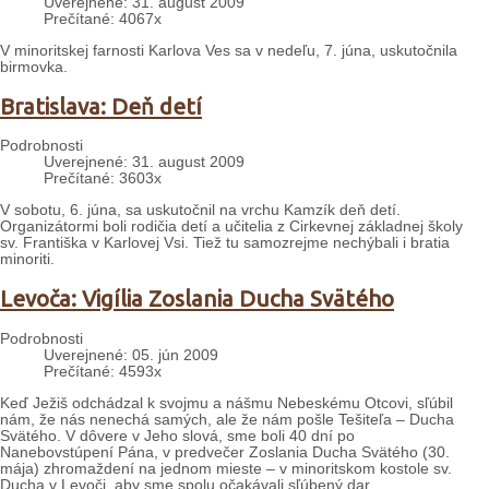
Uverejnené: 31. august 2009
Prečítané: 4067x
V minoritskej farnosti Karlova Ves sa v nedeľu, 7. júna, uskutočnila
birmovka.
Bratislava: Deň detí
Podrobnosti
Uverejnené: 31. august 2009
Prečítané: 3603x
V sobotu, 6. júna, sa uskutočnil na vrchu Kamzík deň detí.
Organizátormi boli rodičia detí a učitelia z Cirkevnej základnej školy
sv. Františka v Karlovej Vsi. Tiež tu samozrejme nechýbali i bratia
minoriti.
Levoča: Vigília Zoslania Ducha Svätého
Podrobnosti
Uverejnené: 05. jún 2009
Prečítané: 4593x
Keď Ježiš odchádzal k svojmu a nášmu Nebeskému Otcovi, sľúbil
nám, že nás nenechá samých, ale že nám pošle Tešiteľa – Ducha
Svätého. V dôvere v Jeho slová, sme boli 40 dní po
Nanebovstúpení Pána, v predvečer Zoslania Ducha Svätého (30.
mája) zhromaždení na jednom mieste – v minoritskom kostole sv.
Ducha v Levoči, aby sme spolu očakávali sľúbený dar.