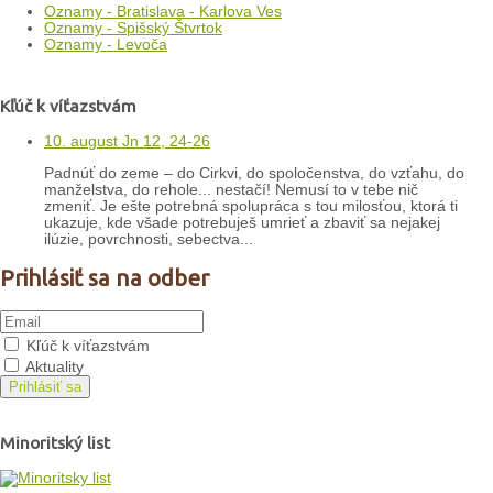
Oznamy - Bratislava - Karlova Ves
Oznamy - Spišský Štvrtok
Oznamy - Levoča
Kľúč k víťazstvám
10. august Jn 12, 24-26
Padnúť do zeme – do Cirkvi, do spoločenstva, do vzťahu, do
manželstva, do rehole... nestačí! Nemusí to v tebe nič
zmeniť. Je ešte potrebná spolupráca s tou milosťou, ktorá ti
ukazuje, kde všade potrebuješ umrieť a zbaviť sa nejakej
ilúzie, povrchnosti, sebectva...
Prihlásiť sa na odber
Kľúč k víťazstvám
Aktuality
Prihlásiť sa
Minoritský list