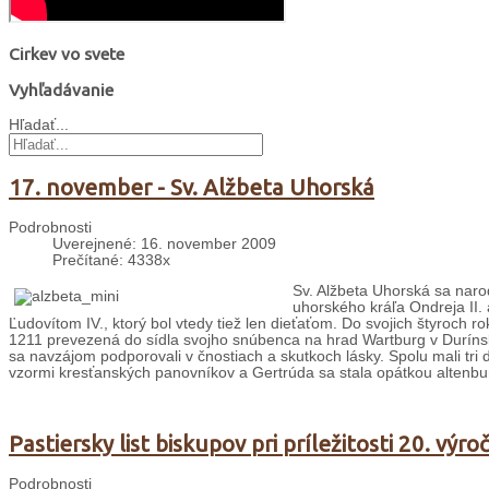
Cirkev vo svete
Vyhľadávanie
Hľadať...
17. november - Sv. Alžbeta Uhorská
Podrobnosti
Uverejnené: 16. november 2009
Prečítané: 4338x
Sv. Alžbeta Uhorská sa naro
uhorského kráľa Ondreja II.
Ľudovítom IV., ktorý bol vtedy tiež len dieťaťom. Do svojich štyroch 
1211 prevezená do sídla svojho snúbenca na hrad Wartburg v Durínsk
sa navzájom podporovali v čnostiach a skutkoch lásky. Spolu mali tri d
vzormi kresťanských panovníkov a Gertrúda sa stala opátkou altenbur
Pastiersky list biskupov pri príležitosti 20. výr
Podrobnosti