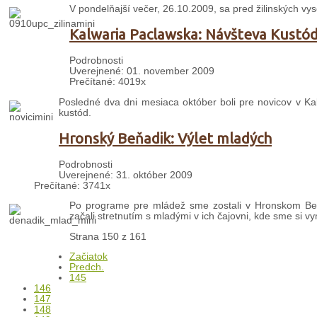
V pondelňajší večer, 26.10.2009, sa pred žilinských vys
Kalwaria Paclawska: Návšteva Kustó
Podrobnosti
Uverejnené: 01. november 2009
Prečítané: 4019x
Posledné dva dni mesiaca október boli pre novicov v Kalw
kustód.
Hronský Beňadik: Výlet mladých
Podrobnosti
Uverejnené: 31. október 2009
Prečítané: 3741x
Po programe pre mládež sme zostali v Hronskom Beň
začali stretnutím s mladými v ich čajovni, kde sme si vym
Strana 150 z 161
Začiatok
Predch.
145
146
147
148