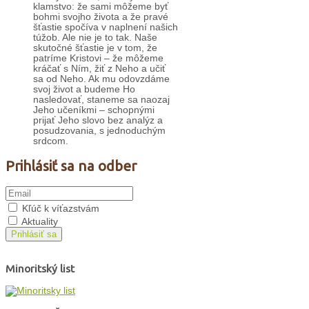
klamstvo: že sami môžeme byť
bohmi svojho života a že pravé
šťastie spočíva v naplnení našich
túžob. Ale nie je to tak. Naše
skutočné šťastie je v tom, že
patríme Kristovi – že môžeme
kráčať s Ním, žiť z Neho a učiť
sa od Neho. Ak mu odovzdáme
svoj život a budeme Ho
nasledovať, staneme sa naozaj
Jeho učeníkmi – schopnými
prijať Jeho slovo bez analýz a
posudzovania, s jednoduchým
srdcom.
Prihlásiť sa na odber
Kľúč k víťazstvám
Aktuality
Prihlásiť sa
Minoritský list