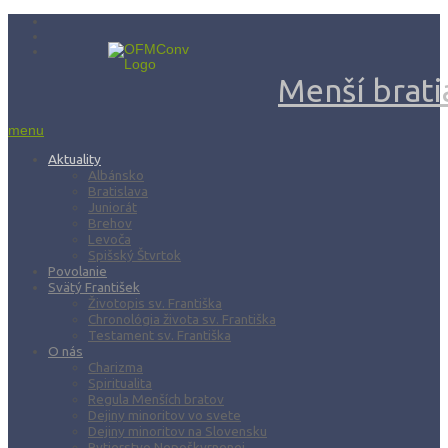
Menší bratia
menu
Aktuality
Albánsko
Bratislava
Juniorát
Brehov
Levoča
Spišský Štvrtok
Povolanie
Svätý František
Životopis sv. Františka
Chronológia života sv. Františka
Testament sv. Františka
O nás
Charizma
Spiritualita
Regula Menších bratov
Dejiny minoritov vo svete
Dejiny minoritov na Slovensku
Rytierstvo Nepoškvrnenej