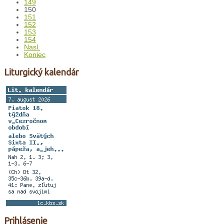
149
150
151
152
153
154
Nasl.
Koniec
Liturgický kalendár
Prihlásenie