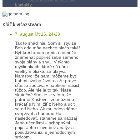
Kontakty
Kľúč k víťazstvám
7. august Mt 16, 24-28
Tak to snáď nie! Som si istý, že
Boh odo mňa nechce niečo také!
Byť kresťanom predsa nemôže
znamenať poprieť seba samého,
svoje plány a sny... V týchto
myšlienkach, ktoré sú nám
všetkým blízke, sa ukrýva
klamstvo: že sami môžeme byť
bohmi svojho života a že pravé
šťastie spočíva v naplnení našich
túžob. Ale nie je to tak. Naše
skutočné šťastie je v tom, že
patríme Kristovi – že môžeme
kráčať s Ním, žiť z Neho a učiť
sa od Neho. Ak mu odovzdáme
svoj život a budeme Ho
nasledovať, staneme sa naozaj
Jeho učeníkmi – schopnými
prijať Jeho slovo bez analýz a
posudzovania, s jednoduchým
srdcom.