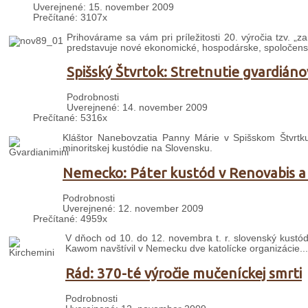
Uverejnené: 15. november 2009
Prečítané: 3107x
Prihovárame sa vám pri príležitosti 20. výročia tzv. „
predstavuje nové ekonomické, hospodárske, spoločenské,
Spišský Štvrtok: Stretnutie gvardiáno
Podrobnosti
Uverejnené: 14. november 2009
Prečítané: 5316x
Kláštor Nanebovzatia Panny Márie v Spišskom Štvrtk
minoritskej kustódie na Slovensku.
Nemecko: Páter kustód v Renovabis a 
Podrobnosti
Uverejnené: 12. november 2009
Prečítané: 4959x
V dňoch od 10. do 12. novembra t. r. slovenský kustó
Kawom navštívil v Nemecku dve katolícke organizácie...
Rád: 370-té výročie mučeníckej smrti
Podrobnosti