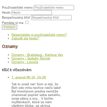
Používateľské meno
Heslo
Bezpečnostný kľúč
Pamätaj si ma
Prihlásiť
Nepamätáte si používateľské meno?
Zabudli ste heslo?
Oznamy
Oznamy - Bratislava - Karlova Ves
Oznamy - Spišský Štvrtok
Oznamy - Levoča
Kľúč k víťazstvám
7. august Mt 16, 24-28
Tak to snáď nie! Som si istý, že
Boh odo mňa nechce niečo také!
Byť kresťanom predsa nemôže
znamenať poprieť seba samého,
svoje plány a sny... V týchto
myšlienkach, ktoré sú nám
všetkým blízke, sa ukrýva