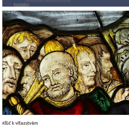
Kontakty
Kľúč k víťazstvám