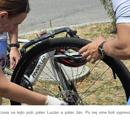
covia na tejto púti, páter Lucián a páter Ján. Po nej sme boli vypre