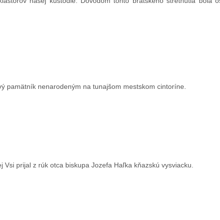
h kláštorov našej kustódie. Dôvodom tohto bratského stretnutia bola 
zový pamätník nenarodeným na tunajšom mestskom cintoríne.
vej Vsi prijal z rúk otca biskupa Jozefa Haľka kňazskú vysviacku.