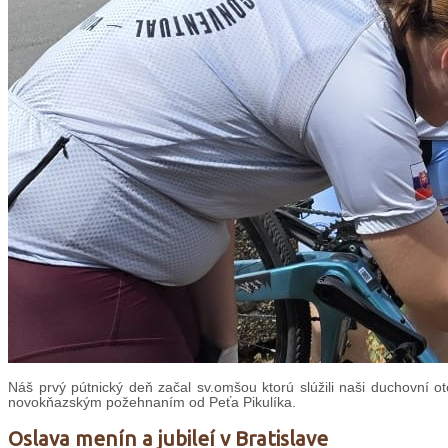
Náš prvý pútnický deň začal sv.omšou ktorú slúžili naši duchovní ot
novokňazským požehnaním od Peťa Pikulíka.
Oslava menín a jubileí v Bratislave