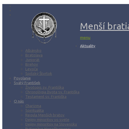
Menší bratia
menu
Aktuality
Albánsko
Bratislava
Juniorát
Brehov
Levoča
Spišský Štvrtok
Povolanie
Svätý František
Životopis sv. Františka
Chronológia života sv. Františka
Testament sv. Františka
O nás
Charizma
Spiritualita
Regula Menších bratov
Dejiny minoritov vo svete
Dejiny minoritov na Slovensku
Rytierstvo Nepoškvrnenej