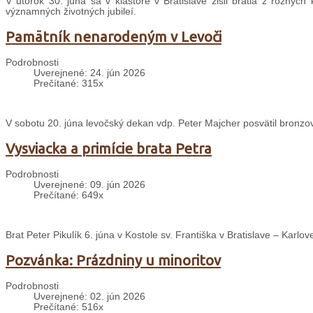
V utorok 30. júna sa v kláštore v Bratislave zišli bratia z rôznyc
významných životných jubileí.
Pamätník nenarodeným v Levoči
Podrobnosti
Uverejnené: 24. jún 2026
Prečítané: 315x
V sobotu 20. júna levočský dekan vdp. Peter Majcher posvätil bron
Vysviacka a primície brata Petra
Podrobnosti
Uverejnené: 09. jún 2026
Prečítané: 649x
Brat Peter Pikulík 6. júna v Kostole sv. Františka v Bratislave – Karlo
Pozvánka: Prázdniny u minoritov
Podrobnosti
Uverejnené: 02. jún 2026
Prečítané: 516x