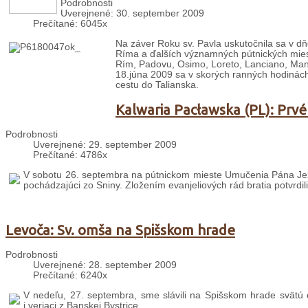
Podrobnosti
Uverejnené: 30. september 2009
Prečítané: 6045x
Na záver Roku sv. Pavla uskutočnila sa v dň
Ríma a ďalších významných pútnických mies
Rím, Padovu, Osimo, Loreto, Lanciano, Mano
18.júna 2009 sa v skorých ranných hodinách 
cestu do Talianska.
Kalwaria Pacławska (PL): Prvé
Podrobnosti
Uverejnené: 29. september 2009
Prečítané: 4786x
V sobotu 26. septembra na pútnickom mieste Umučenia Pána Ježiš
pochádzajúci zo Sniny. Zložením evanjeliových rád bratia potvrdili 
Levoča: Sv. omša na Spišskom hrade
Podrobnosti
Uverejnené: 28. september 2009
Prečítané: 6240x
V nedeľu, 27. septembra, sme slávili na Spišskom hrade svätú om
i veriaci z Banskej Bystrice.