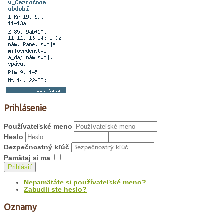
Prihlásenie
Používateľské meno
Heslo
Bezpečnostný kľúč
Pamätaj si ma
Prihlásiť
Nepamätáte si používateľské meno?
Zabudli ste heslo?
Oznamy