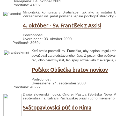
Uverejnené: 04. október 2009
Prečítané: 4189x
Minoritská komunita v Bratislave, tak ako aj ostatní b
Zdržanlivosť od jedál pomáha lepšie pochopiť liturgický 
4. október - Sv. František z Assisi
Podrobnosti
Uverejnené: 03. október 2009
Prečítané: 3969x
Keď bratia poprosili sv. Františka, aby napísal regulu r
považoval za predstaveného rádu. Z pozorného počúvania
rád, dlho nerozmýšľal, len spojil rôzne vety z evanjelia, 
Poľsko: Obliečka bratov novicov
Podrobnosti
Uverejnené: 24. september 2009
Prečítané: 4622x
Dvaja slovenskí novici, Ondrej Pastva (Spišská Nová V
septembra na Kalvárii Paclawskej prijali rúcho menšieho 
Svätopavlovská púť do Ríma