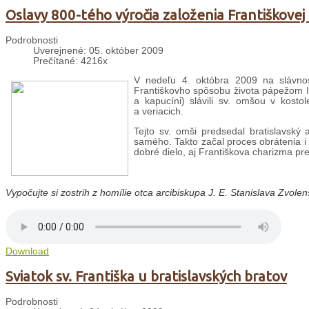
Oslavy 800-tého výročia založenia Františkovej
Podrobnosti
Uverejnené: 05. október 2009
Prečítané: 4216x
V nedeľu 4. októbra 2009 na slávnosť
Františkovho spôsobu života pápežom Inoc
a kapucíni) slávili sv. omšou v kostol
a veriacich.
Tejto sv. omši predsedal bratislavský 
samého. Takto začal proces obrátenia i 
dobré dielo, aj Františkova charizma pr
Vypočujte si
zostrih z homílie otca arcibiskupa J. E. Stanislava Zvolen
Download
Sviatok sv. Františka u bratislavských bratov
Podrobnosti