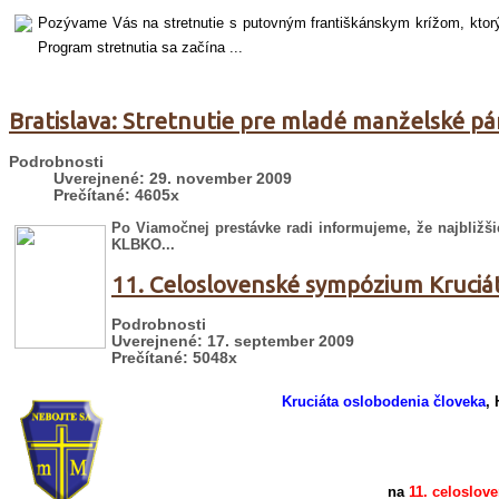
Pozývame Vás na stretnutie s putovným františkánskym krížom, ktorý b
Program stretnutia sa začína ...
Bratislava: Stretnutie pre mladé manželské pá
Podrobnosti
Uverejnené: 29. november 2009
Prečítané: 4605x
Po Viamočnej prestávke radi informujeme, že najbližš
KLBKO...
11. Celoslovenské sympózium Kruciá
Podrobnosti
Uverejnené: 17. september 2009
Prečítané: 5048x
Kruciáta oslobodenia človeka
, 
na
11. celoslo