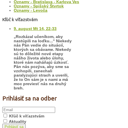
Oznamy - Bratislava - Karlova Ves
Oznamy - Spišský Štvrtok
Oznamy - Levoča
Kľúč k víťazstvám
9. august Mt 14, 22-33
„Rozkázal učeníkom, aby
nastúpili na loďku...“ Niekedy
nás Pán vedie do situácií,
ktorých sa obávame. Niekedy
sú to dôležité nové etapy
nášho života alebo úlohy,
ktoré nám naháňajú úzkosť.
Pán nás pozýva, aby sme sa
vzchopili, zanechali
paralyzujúci strach a uverili,
že to On sám je s nami a má
moc previesť nás na druhý
breh.
Prihlásiť sa na odber
Kľúč k víťazstvám
Aktuality
Prihlásiť sa