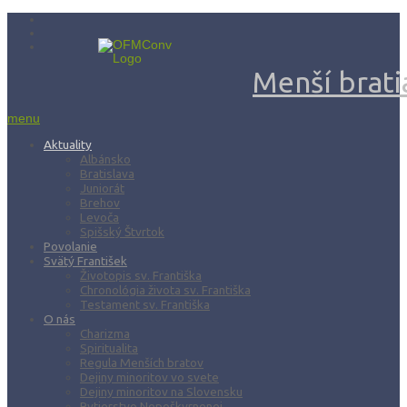
Menší bratia
menu
Aktuality
Albánsko
Bratislava
Juniorát
Brehov
Levoča
Spišský Štvrtok
Povolanie
Svätý František
Životopis sv. Františka
Chronológia života sv. Františka
Testament sv. Františka
O nás
Charizma
Spiritualita
Regula Menších bratov
Dejiny minoritov vo svete
Dejiny minoritov na Slovensku
Rytierstvo Nepoškvrnenej