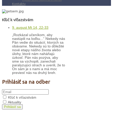
Kontakty
Kľúč k víťazstvám
9. august Mt 14, 22-33
„Rozkázal učeníkom, aby
nastúpili na loďku...“ Niekedy nás
Pán vedie do situácií, ktorých sa
obávame. Niekedy sú to dôležité
nové etapy nášho života alebo
úlohy, ktoré nám naháňajú
úzkosť. Pán nás pozýva, aby
sme sa vzchopili, zanechali
paralyzujúci strach a uverili, že to
On sám je s nami a má moc
previesť nás na druhý breh.
Prihlásiť sa na odber
Kľúč k víťazstvám
Aktuality
Prihlásiť sa