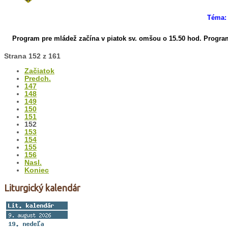
Téma: 
Program pre mládež začína v piatok sv. omšou o 15.50 hod.
Program
Strana 152 z 161
Začiatok
Predch.
147
148
149
150
151
152
153
154
155
156
Nasl.
Koniec
Liturgický kalendár