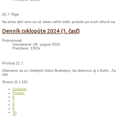
26.7. Riga
Na tento deň sme sa už všetci veľmi tešili, pretože po troch dňoch 
Denník cyklopúte 2024 (1. časť)
Podrobnosti
Uverejnené: 08. august 2024
Prečítané: 1353x
Príchod 21.7.
Zbierame sa zo všetkých kútov Bratislavy, ba dokonca aj z Košíc. Z
isté.
Strana 11 z 161
Začiatok
Predch.
6
7
8
9
10