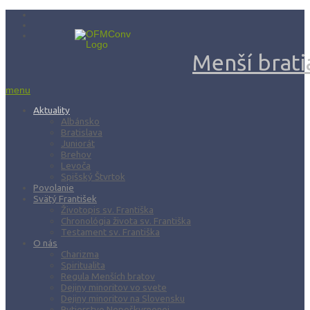
Menší bratia
menu
Aktuality
Albánsko
Bratislava
Juniorát
Brehov
Levoča
Spišský Štvrtok
Povolanie
Svätý František
Životopis sv. Františka
Chronológia života sv. Františka
Testament sv. Františka
O nás
Charizma
Spiritualita
Regula Menších bratov
Dejiny minoritov vo svete
Dejiny minoritov na Slovensku
Rytierstvo Nepoškvrnenej