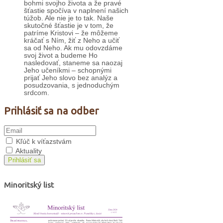
bohmi svojho života a že pravé
šťastie spočíva v naplnení našich
túžob. Ale nie je to tak. Naše
skutočné šťastie je v tom, že
patríme Kristovi – že môžeme
kráčať s Ním, žiť z Neho a učiť
sa od Neho. Ak mu odovzdáme
svoj život a budeme Ho
nasledovať, staneme sa naozaj
Jeho učeníkmi – schopnými
prijať Jeho slovo bez analýz a
posudzovania, s jednoduchým
srdcom.
Prihlásiť sa na odber
Kľúč k víťazstvám
Aktuality
Prihlásiť sa
Minoritský list