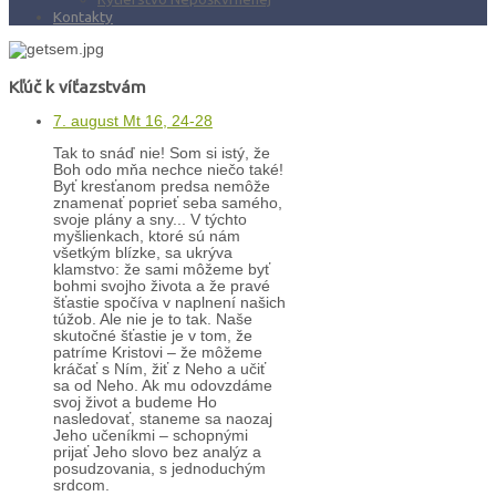
Kontakty
Kľúč k víťazstvám
7. august Mt 16, 24-28
Tak to snáď nie! Som si istý, že
Boh odo mňa nechce niečo také!
Byť kresťanom predsa nemôže
znamenať poprieť seba samého,
svoje plány a sny... V týchto
myšlienkach, ktoré sú nám
všetkým blízke, sa ukrýva
klamstvo: že sami môžeme byť
bohmi svojho života a že pravé
šťastie spočíva v naplnení našich
túžob. Ale nie je to tak. Naše
skutočné šťastie je v tom, že
patríme Kristovi – že môžeme
kráčať s Ním, žiť z Neho a učiť
sa od Neho. Ak mu odovzdáme
svoj život a budeme Ho
nasledovať, staneme sa naozaj
Jeho učeníkmi – schopnými
prijať Jeho slovo bez analýz a
posudzovania, s jednoduchým
srdcom.