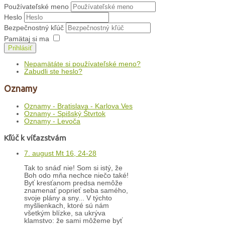
Používateľské meno
Heslo
Bezpečnostný kľúč
Pamätaj si ma
Prihlásiť
Nepamätáte si používateľské meno?
Zabudli ste heslo?
Oznamy
Oznamy - Bratislava - Karlova Ves
Oznamy - Spišský Štvrtok
Oznamy - Levoča
Kľúč k víťazstvám
7. august Mt 16, 24-28
Tak to snáď nie! Som si istý, že
Boh odo mňa nechce niečo také!
Byť kresťanom predsa nemôže
znamenať poprieť seba samého,
svoje plány a sny... V týchto
myšlienkach, ktoré sú nám
všetkým blízke, sa ukrýva
klamstvo: že sami môžeme byť