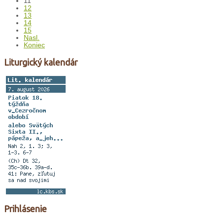
11
12
13
14
15
Nasl.
Koniec
Liturgický kalendár
Prihlásenie