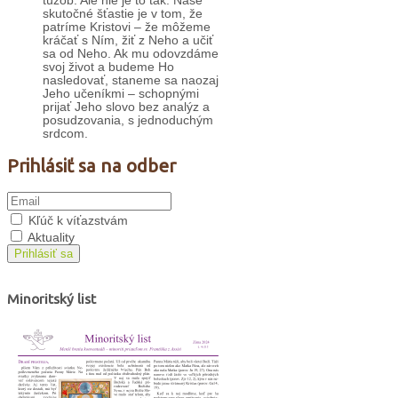
túžob. Ale nie je to tak. Naše
skutočné šťastie je v tom, že
patríme Kristovi – že môžeme
kráčať s Ním, žiť z Neho a učiť
sa od Neho. Ak mu odovzdáme
svoj život a budeme Ho
nasledovať, staneme sa naozaj
Jeho učeníkmi – schopnými
prijať Jeho slovo bez analýz a
posudzovania, s jednoduchým
srdcom.
Prihlásiť sa na odber
Kľúč k víťazstvám
Aktuality
Prihlásiť sa
Minoritský list