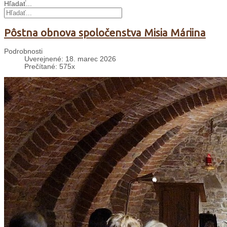
Hľadať...
Pôstna obnova spoločenstva Misia Máriina
Podrobnosti
Uverejnené: 18. marec 2026
Prečítané: 575x