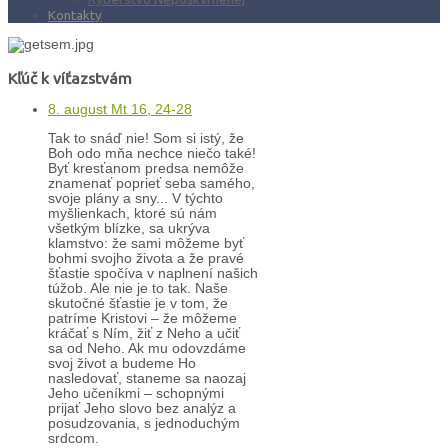
Kontakty
Kľúč k víťazstvám
8. august Mt 16, 24-28
Tak to snáď nie! Som si istý, že
Boh odo mňa nechce niečo také!
Byť kresťanom predsa nemôže
znamenať poprieť seba samého,
svoje plány a sny... V týchto
myšlienkach, ktoré sú nám
všetkým blízke, sa ukrýva
klamstvo: že sami môžeme byť
bohmi svojho života a že pravé
šťastie spočíva v naplnení našich
túžob. Ale nie je to tak. Naše
skutočné šťastie je v tom, že
patríme Kristovi – že môžeme
kráčať s Ním, žiť z Neho a učiť
sa od Neho. Ak mu odovzdáme
svoj život a budeme Ho
nasledovať, staneme sa naozaj
Jeho učeníkmi – schopnými
prijať Jeho slovo bez analýz a
posudzovania, s jednoduchým
srdcom.