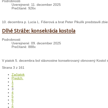
Podrobnosti
Uverejnené: 11. december 2025
Prečítané: 926x
10. decembra p. Lucia L. Fišerová a brat Peter Pikulík predstavili zbie
Dlhé Stráže: konsekrácia kostola
Podrobnosti
Uverejnené: 09. december 2025
Prečítané: 888x
V piatok 5. decembra bol slávnostne konsekrovaný obnovený Kostol sv
Strana 3 z 161
Začiatok
Predch.
1
2
3
4
5
6
7
8