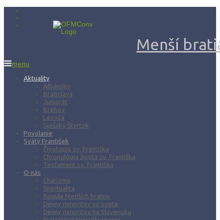
Menší bratia
menu
Aktuality
Albánsko
Bratislava
Juniorát
Brehov
Levoča
Spišský Štvrtok
Povolanie
Svätý František
Životopis sv. Františka
Chronológia života sv. Františka
Testament sv. Františka
O nás
Charizma
Spiritualita
Regula Menších bratov
Dejiny minoritov vo svete
Dejiny minoritov na Slovensku
Rytierstvo Nepoškvrnenej