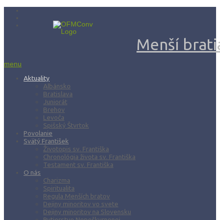
Menší bratia
menu
Aktuality
Albánsko
Bratislava
Juniorát
Brehov
Levoča
Spišský Štvrtok
Povolanie
Svätý František
Životopis sv. Františka
Chronológia života sv. Františka
Testament sv. Františka
O nás
Charizma
Spiritualita
Regula Menších bratov
Dejiny minoritov vo svete
Dejiny minoritov na Slovensku
Rytierstvo Nepoškvrnenej