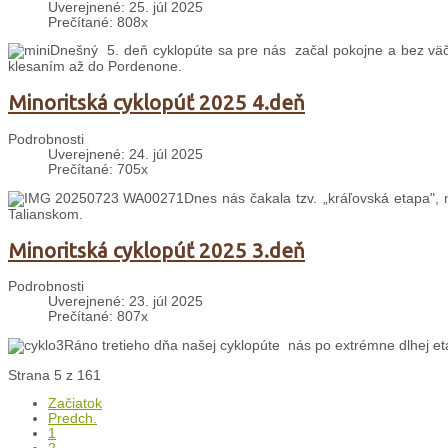
Uverejnené: 25. júl 2025
Prečítané: 808x
Dnešný 5. deň cyklopúte sa pre nás začal pokojne a bez väč
klesaním až do Pordenone.
Minoritská cyklopúť 2025 4.deň
Podrobnosti
Uverejnené: 24. júl 2025
Prečítané: 705x
Dnes nás čakala tzv. „kráľovská etapa", 
Talianskom.
Minoritská cyklopúť 2025 3.deň
Podrobnosti
Uverejnené: 23. júl 2025
Prečítané: 807x
Ráno tretieho dňa našej cyklopúte nás po extrémne dlhej et
Strana 5 z 161
Začiatok
Predch.
1