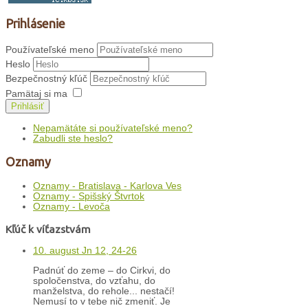
Prihlásenie
Používateľské meno
Heslo
Bezpečnostný kľúč
Pamätaj si ma
Prihlásiť
Nepamätáte si používateľské meno?
Zabudli ste heslo?
Oznamy
Oznamy - Bratislava - Karlova Ves
Oznamy - Spišský Štvrtok
Oznamy - Levoča
Kľúč k víťazstvám
10. august Jn 12, 24-26
Padnúť do zeme – do Cirkvi, do
spoločenstva, do vzťahu, do
manželstva, do rehole... nestačí!
Nemusí to v tebe nič zmeniť. Je