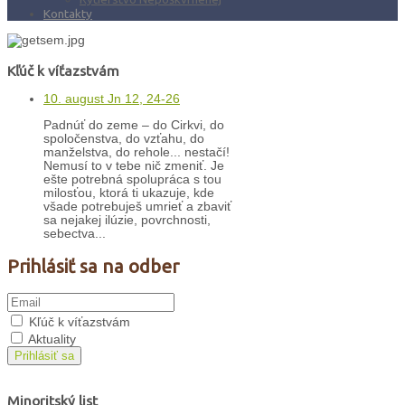
Kontakty
Kľúč k víťazstvám
10. august Jn 12, 24-26
Padnúť do zeme – do Cirkvi, do
spoločenstva, do vzťahu, do
manželstva, do rehole... nestačí!
Nemusí to v tebe nič zmeniť. Je
ešte potrebná spolupráca s tou
milosťou, ktorá ti ukazuje, kde
všade potrebuješ umrieť a zbaviť
sa nejakej ilúzie, povrchnosti,
sebectva...
Prihlásiť sa na odber
Kľúč k víťazstvám
Aktuality
Prihlásiť sa
Minoritský list