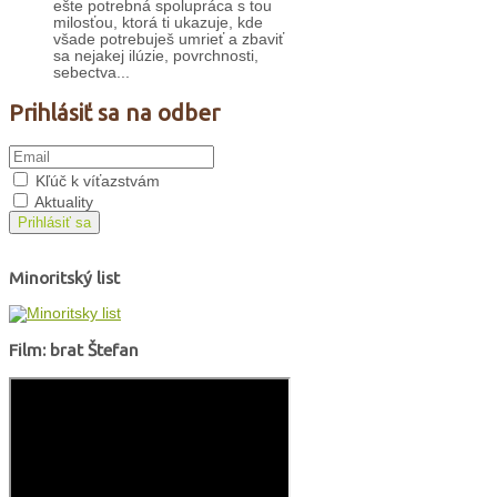
ešte potrebná spolupráca s tou
milosťou, ktorá ti ukazuje, kde
všade potrebuješ umrieť a zbaviť
sa nejakej ilúzie, povrchnosti,
sebectva...
Prihlásiť sa na odber
Kľúč k víťazstvám
Aktuality
Prihlásiť sa
Minoritský list
Film: brat Štefan