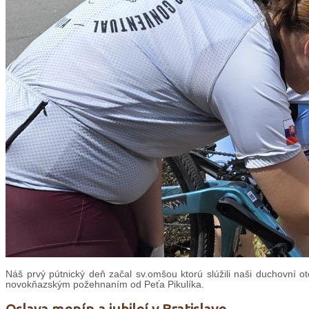
Náš prvý pútnický deň začal sv.omšou ktorú slúžili naši duchovní ot
novokňazským požehnaním od Peťa Pikulíka.