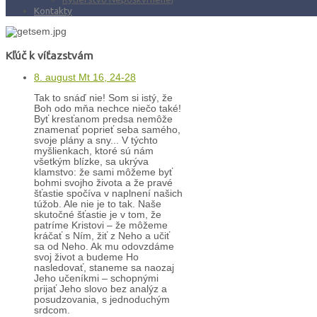
Kontakty
Kľúč k víťazstvám
8. august Mt 16, 24-28
Tak to snáď nie! Som si istý, že
Boh odo mňa nechce niečo také!
Byť kresťanom predsa nemôže
znamenať poprieť seba samého,
svoje plány a sny... V týchto
myšlienkach, ktoré sú nám
všetkým blízke, sa ukrýva
klamstvo: že sami môžeme byť
bohmi svojho života a že pravé
šťastie spočíva v naplnení našich
túžob. Ale nie je to tak. Naše
skutočné šťastie je v tom, že
patríme Kristovi – že môžeme
kráčať s Ním, žiť z Neho a učiť
sa od Neho. Ak mu odovzdáme
svoj život a budeme Ho
nasledovať, staneme sa naozaj
Jeho učeníkmi – schopnými
prijať Jeho slovo bez analýz a
posudzovania, s jednoduchým
srdcom.