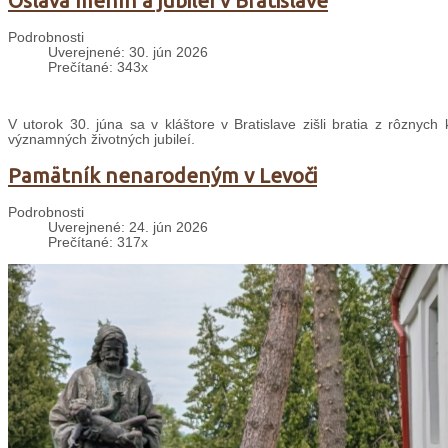
Oslava menín a jubileí v Bratislave
Podrobnosti
Uverejnené: 30. jún 2026
Prečítané: 343x
V utorok 30. júna sa v kláštore v Bratislave zišli bratia z rôznyc
významných životných jubileí.
Pamätník nenarodeným v Levoči
Podrobnosti
Uverejnené: 24. jún 2026
Prečítané: 317x