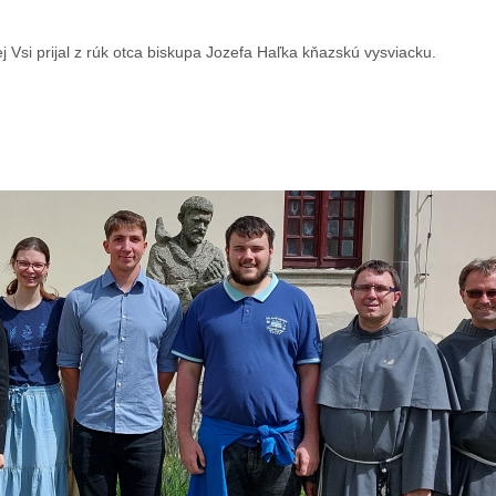
vej Vsi prijal z rúk otca biskupa Jozefa Haľka kňazskú vysviacku.