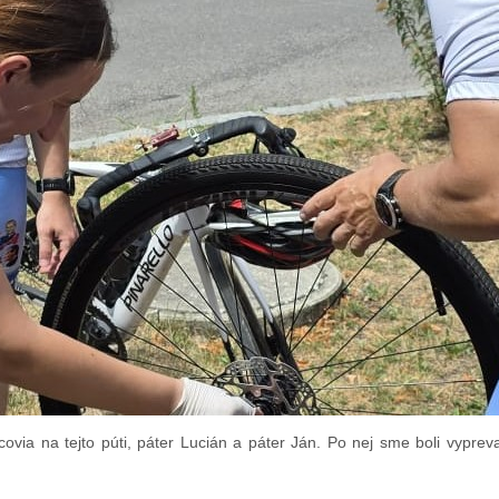
covia na tejto púti, páter Lucián a páter Ján. Po nej sme boli vypre