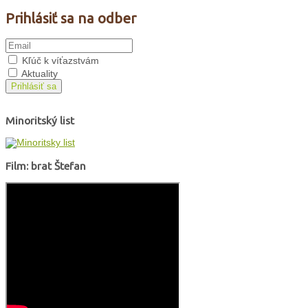
Prihlásiť sa na odber
Kľúč k víťazstvám
Aktuality
Prihlásiť sa
Minoritský list
Film: brat Štefan