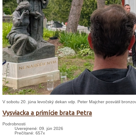
V sobotu 20. júna levočský dekan vdp. Peter Majcher posvätil bron
Vysviacka a primície brata Petra
Podrobnosti
Uverejnené: 09. jún 2026
Prečítané: 657x