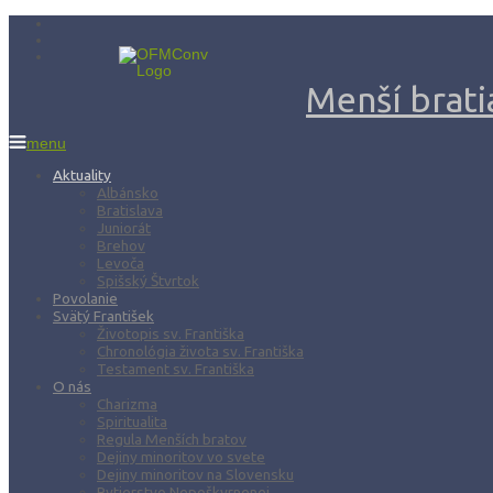
Menší bratia
menu
Aktuality
Albánsko
Bratislava
Juniorát
Brehov
Levoča
Spišský Štvrtok
Povolanie
Svätý František
Životopis sv. Františka
Chronológia života sv. Františka
Testament sv. Františka
O nás
Charizma
Spiritualita
Regula Menších bratov
Dejiny minoritov vo svete
Dejiny minoritov na Slovensku
Rytierstvo Nepoškvrnenej