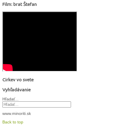
Film: brat Štefan
Cirkev vo svete
Vyhľadávanie
Hľadať...
www.minoriti.sk
Back to top