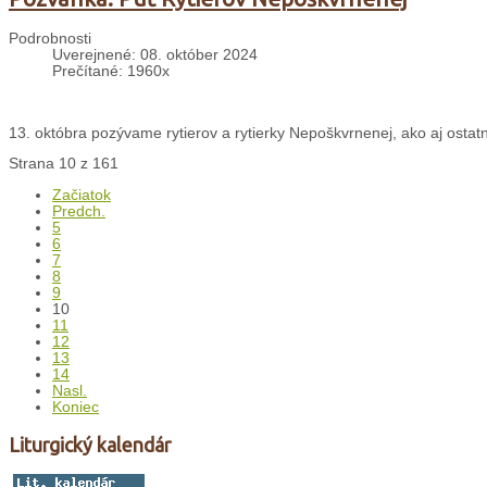
Podrobnosti
Uverejnené: 08. október 2024
Prečítané: 1960x
13. októbra pozývame rytierov a rytierky Nepoškvrnenej, ako aj ostat
Strana 10 z 161
Začiatok
Predch.
5
6
7
8
9
10
11
12
13
14
Nasl.
Koniec
Liturgický kalendár