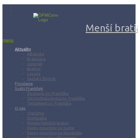
Menší bratia
menu
Aktuality
Albánsko
Bratislava
Juniorát
Brehov
Levoča
Spišský Štvrtok
Povolanie
Svätý František
Životopis sv. Františka
Chronológia života sv. Františka
Testament sv. Františka
O nás
Charizma
Spiritualita
Regula Menších bratov
Dejiny minoritov vo svete
Dejiny minoritov na Slovensku
Rytierstvo Nepoškvrnenej