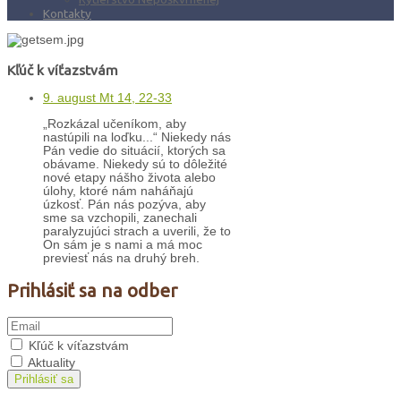
Kontakty
Kľúč k víťazstvám
9. august Mt 14, 22-33
„Rozkázal učeníkom, aby
nastúpili na loďku...“ Niekedy nás
Pán vedie do situácií, ktorých sa
obávame. Niekedy sú to dôležité
nové etapy nášho života alebo
úlohy, ktoré nám naháňajú
úzkosť. Pán nás pozýva, aby
sme sa vzchopili, zanechali
paralyzujúci strach a uverili, že to
On sám je s nami a má moc
previesť nás na druhý breh.
Prihlásiť sa na odber
Kľúč k víťazstvám
Aktuality
Prihlásiť sa