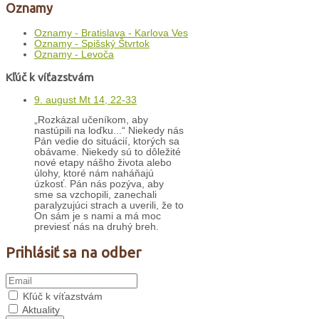
Oznamy
Oznamy - Bratislava - Karlova Ves
Oznamy - Spišský Štvrtok
Oznamy - Levoča
Kľúč k víťazstvám
9. august Mt 14, 22-33
„Rozkázal učeníkom, aby
nastúpili na loďku...“ Niekedy nás
Pán vedie do situácií, ktorých sa
obávame. Niekedy sú to dôležité
nové etapy nášho života alebo
úlohy, ktoré nám naháňajú
úzkosť. Pán nás pozýva, aby
sme sa vzchopili, zanechali
paralyzujúci strach a uverili, že to
On sám je s nami a má moc
previesť nás na druhý breh.
Prihlásiť sa na odber
Kľúč k víťazstvám
Aktuality