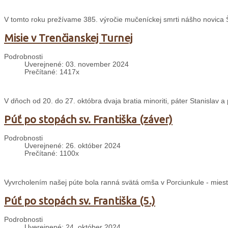
V tomto roku prežívame 385. výročie mučeníckej smrti nášho novica
Misie v Trenčianskej Turnej
Podrobnosti
Uverejnené: 03. november 2024
Prečítané: 1417x
V dňoch od 20. do 27. októbra dvaja bratia minoriti, páter Stanislav 
Púť po stopách sv. Františka (záver)
Podrobnosti
Uverejnené: 26. október 2024
Prečítané: 1100x
Vyvrcholením našej púte bola ranná svätá omša v Porciunkule - mieste
Púť po stopách sv. Františka (5.)
Podrobnosti
Uverejnené: 24. október 2024