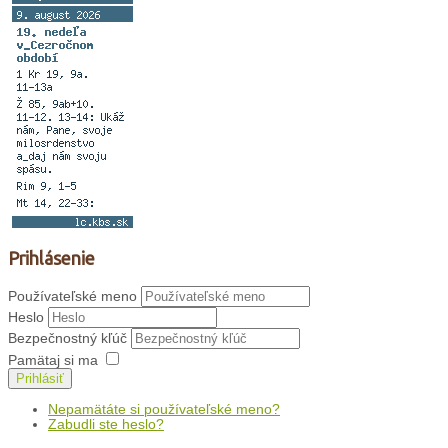
Prihlásenie
Používateľské meno
Heslo
Bezpečnostný kľúč
Pamätaj si ma
Prihlásiť
Nepamätáte si používateľské meno?
Zabudli ste heslo?