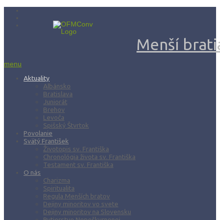
Menší bratia
menu
Aktuality
Albánsko
Bratislava
Juniorát
Brehov
Levoča
Spišský Štvrtok
Povolanie
Svätý František
Životopis sv. Františka
Chronológia života sv. Františka
Testament sv. Františka
O nás
Charizma
Spiritualita
Regula Menších bratov
Dejiny minoritov vo svete
Dejiny minoritov na Slovensku
Rytierstvo Nepoškvrnenej