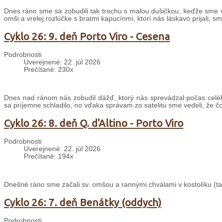
Dnes ráno sme sa zobudili tak trochu s malou dušičkou, keďže sme v
omši a vrelej rozlúčke s bratmi kapucínmi, ktorí nás láskavo prijali, s
Cyklo 26: 9. deň Porto Viro - Cesena
Podrobnosti
Uverejnené: 22. júl 2026
Prečítané: 230x
Dnes nad ránom nás zobudil dážď, ktorý nás sprevádzal počas celé
sa príjemne schladilo, no vďaka správam zo satelitu sme vedeli, že č
Cyklo 26: 8. deň Q. d'Altino - Porto Viro
Podrobnosti
Uverejnené: 22. júl 2026
Prečítané: 194x
Dnešné ráno sme začali sv. omšou a rannými chválami v kostolíku (taki
Cyklo 26: 7. deň Benátky (oddych)
Podrobnosti