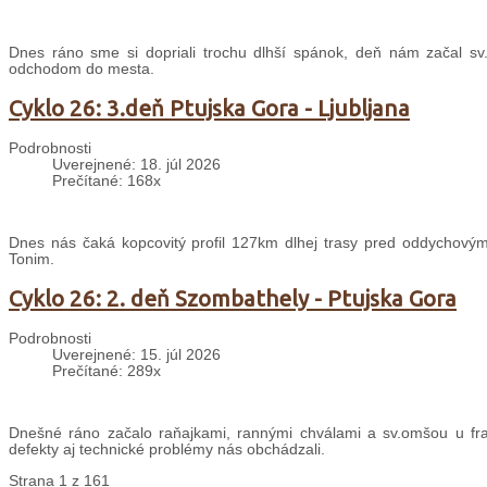
Dnes ráno sme si dopriali trochu dlhší spánok, deň nám začal sv
odchodom do mesta.
Cyklo 26: 3.deň Ptujska Gora - Ljubljana
Podrobnosti
Uverejnené: 18. júl 2026
Prečítané: 168x
Dnes nás čaká kopcovitý profil 127km dlhej trasy pred oddychovým
Tonim.
Cyklo 26: 2. deň Szombathely - Ptujska Gora
Podrobnosti
Uverejnené: 15. júl 2026
Prečítané: 289x
Dnešné ráno začalo raňajkami, rannými chválami a sv.omšou u fran
defekty aj technické problémy nás obchádzali.
Strana 1 z 161