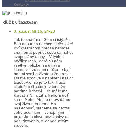
Kontakty
Kľúč k víťazstvám
8. august Mt 16, 24-28
Tak to snáď nie! Som si istý, že
Boh odo mňa nechce niečo také!
Byť kresťanom predsa nemôže
znamenať poprieť seba samého,
svoje plány a sny... V týchto
myšlienkach, ktoré sú nám
všetkým blízke, sa ukrýva
klamstvo: že sami môžeme byť
bohmi svojho života a že pravé
šťastie spočíva v naplnení našich
túžob. Ale nie je to tak. Naše
skutočné šťastie je v tom, že
patríme Kristovi – že môžeme
kráčať s Ním, žiť z Neho a učiť
sa od Neho. Ak mu odovzdáme
svoj život a budeme Ho
nasledovať, staneme sa naozaj
Jeho učeníkmi – schopnými
prijať Jeho slovo bez analýz a
posudzovania, s jednoduchým
srdcom.