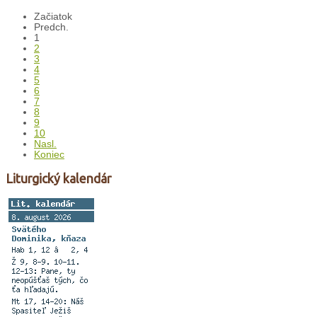
Začiatok
Predch.
1
2
3
4
5
6
7
8
9
10
Nasl.
Koniec
Liturgický kalendár