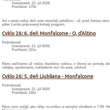
Uverejnené: 22. júl 2026
Prečítané: 179x
Ani v tento voľný deň sme nezaćali zaháľkou - už pred ôsmou ráno
páter Lucián pripravený bohatý program.
Cyklo 26: 6. deň Monfalcone - Q. d'Altino
Podrobnosti
Uverejnené: 21. júl 2026
Prečítané: 221x
Ráno začíname už našou klasickou rutinou, v ktorej sa pomaly zle
raňajky, upratovanie, nakladanie vecí do auta, odchod.
Cyklo 26: 5. deň Ljubljana - Monfalcone
Podrobnosti
Uverejnené: 21. júl 2026
Prečítané: 195x
Ráno sme začali, ako vždy, sv.omšou a rannými chválami o 7:00. Nas