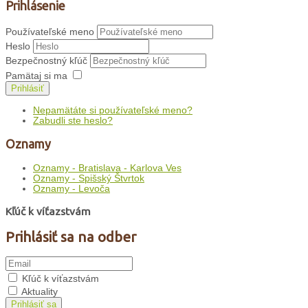
Prihlásenie
Používateľské meno
Heslo
Bezpečnostný kľúč
Pamätaj si ma
Prihlásiť
Nepamätáte si používateľské meno?
Zabudli ste heslo?
Oznamy
Oznamy - Bratislava - Karlova Ves
Oznamy - Spišský Štvrtok
Oznamy - Levoča
Kľúč k víťazstvám
Prihlásiť sa na odber
Kľúč k víťazstvám
Aktuality
Prihlásiť sa