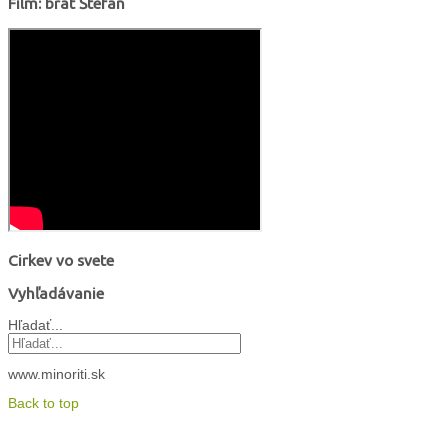
Film: brat Štefan
Cirkev vo svete
Vyhľadávanie
Hľadať...
www.minoriti.sk
Back to top