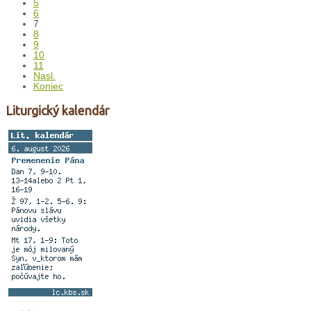
5
6
7
8
9
10
11
Nasl.
Koniec
Liturgický kalendár