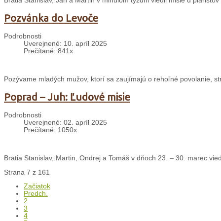
Bratia Stanislav, Ján a Martin v minulom týždni viedli misie u piaristov
Pozvánka do Levoče
Podrobnosti
Uverejnené: 10. apríl 2025
Prečítané: 841x
Pozývame mladých mužov, ktorí sa zaujímajú o rehoľné povolanie, st
Poprad – Juh: Ľudové misie
Podrobnosti
Uverejnené: 02. apríl 2025
Prečítané: 1050x
Bratia Stanislav, Martin, Ondrej a Tomáš v dňoch 23. – 30. marec vied
Strana 7 z 161
Začiatok
Predch.
2
3
4