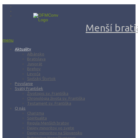
Menší bratia
menu
Aktuality
Albánsko
Bratislava
Juniorát
Brehov
Levoča
Spišský Štvrtok
Povolanie
Svätý František
Životopis sv. Františka
Chronológia života sv. Františka
Testament sv. Františka
O nás
Charizma
Spiritualita
Regula Menších bratov
Dejiny minoritov vo svete
Dejiny minoritov na Slovensku
Rytierstvo Nepoškvrnenej