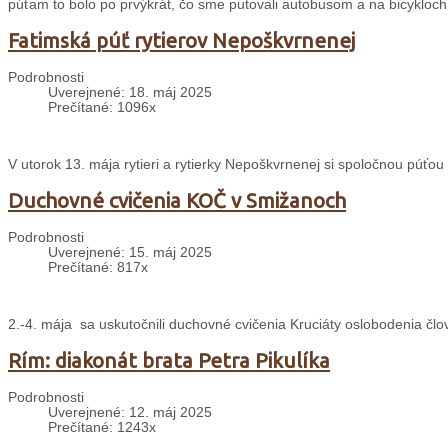
púťam to bolo po prvýkrát, čo sme putovali autobusom a na bicykloch
Fatimská púť rytierov Nepoškvrnenej
Podrobnosti
Uverejnené: 18. máj 2025
Prečítané: 1096x
V utorok 13. mája rytieri a rytierky Nepoškvrnenej si spoločnou púťou
Duchovné cvičenia KOČ v Smižanoch
Podrobnosti
Uverejnené: 15. máj 2025
Prečítané: 817x
2.-4. mája sa uskutočnili duchovné cvičenia Kruciáty oslobodenia čl
Rím: diakonát brata Petra Pikulíka
Podrobnosti
Uverejnené: 12. máj 2025
Prečítané: 1243x