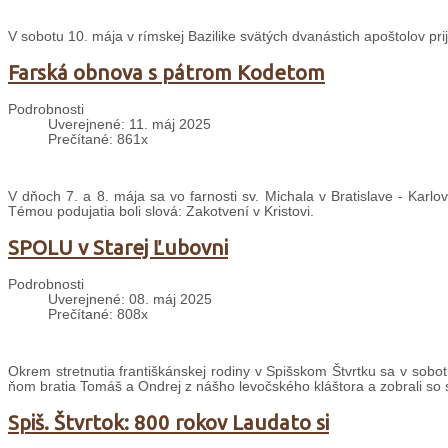
V sobotu 10. mája v rímskej Bazilike svätých dvanástich apoštolov pri
Farská obnova s pátrom Kodetom
Podrobnosti
Uverejnené: 11. máj 2025
Prečítané: 861x
V dňoch 7. a 8. mája sa vo farnosti sv. Michala v Bratislave - Karlo
Témou podujatia boli slová: Zakotvení v Kristovi.
SPOLU v Starej Ľubovni
Podrobnosti
Uverejnené: 08. máj 2025
Prečítané: 808x
Okrem stretnutia františkánskej rodiny v Spišskom Štvrtku sa v sobot
ňom bratia Tomáš a Ondrej z nášho levočského kláštora a zobrali so s
Spiš. Štvrtok: 800 rokov Laudato si