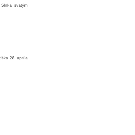
a Slnka svätým
iška 28. apríla