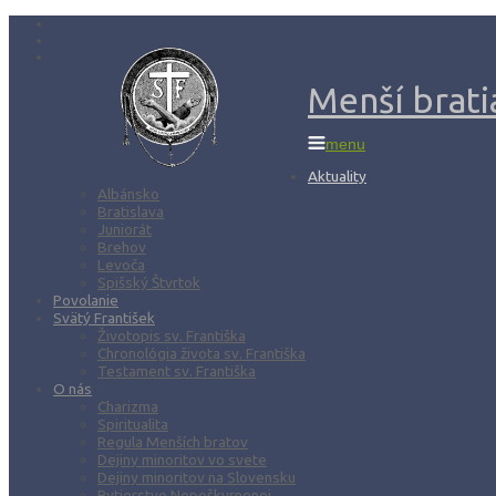
Menší bratia
menu
Aktuality
Albánsko
Bratislava
Juniorát
Brehov
Levoča
Spišský Štvrtok
Povolanie
Svätý František
Životopis sv. Františka
Chronológia života sv. Františka
Testament sv. Františka
O nás
Charizma
Spiritualita
Regula Menších bratov
Dejiny minoritov vo svete
Dejiny minoritov na Slovensku
Rytierstvo Nepoškvrnenej