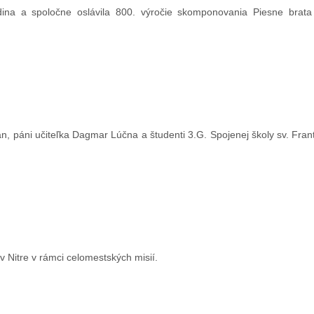
odina a spoločne oslávila 800. výročie skomponovania Piesne brat
, páni učiteľka Dagmar Lúčna a študenti 3.G. Spojenej školy sv. Frant
 v Nitre v rámci celomestských misií.