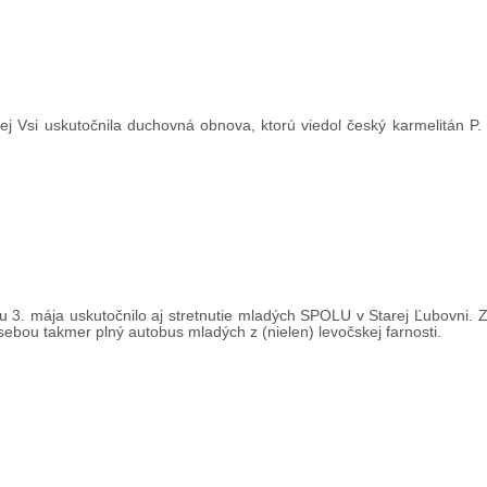
vej Vsi uskutočnila duchovná obnova, ktorú viedol český karmelitán P.
u 3. mája uskutočnilo aj stretnutie mladých SPOLU v Starej Ľubovni. Z
ebou takmer plný autobus mladých z (nielen) levočskej farnosti.