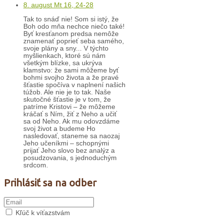
8. august Mt 16, 24-28
Tak to snáď nie! Som si istý, že
Boh odo mňa nechce niečo také!
Byť kresťanom predsa nemôže
znamenať poprieť seba samého,
svoje plány a sny... V týchto
myšlienkach, ktoré sú nám
všetkým blízke, sa ukrýva
klamstvo: že sami môžeme byť
bohmi svojho života a že pravé
šťastie spočíva v naplnení našich
túžob. Ale nie je to tak. Naše
skutočné šťastie je v tom, že
patríme Kristovi – že môžeme
kráčať s Ním, žiť z Neho a učiť
sa od Neho. Ak mu odovzdáme
svoj život a budeme Ho
nasledovať, staneme sa naozaj
Jeho učeníkmi – schopnými
prijať Jeho slovo bez analýz a
posudzovania, s jednoduchým
srdcom.
Prihlásiť sa na odber
Kľúč k víťazstvám