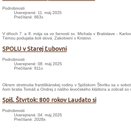
Podrobnosti
Uverejnené: 11. máj 2025
Prečítané: 863x
V dňoch 7. a 8. mája sa vo farnosti sv. Michala v Bratislave - Karlo
Témou podujatia boli slová: Zakotvení v Kristovi.
SPOLU v Starej Ľubovni
Podrobnosti
Uverejnené: 08. máj 2025
Prečítané: 811x
Okrem stretnutia františkánskej rodiny v Spišskom Štvrtku sa v sobot
ňom bratia Tomáš a Ondrej z nášho levočského kláštora a zobrali so s
Spiš. Štvrtok: 800 rokov Laudato si
Podrobnosti
Uverejnené: 04. máj 2025
Prečítané: 2028x