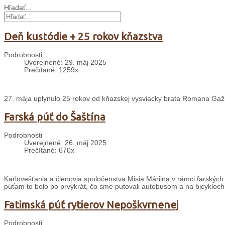
Hľadať...
Deň kustódie + 25 rokov kňazstva
Podrobnosti
Uverejnené: 29. máj 2025
Prečítané: 1259x
27. mája uplynulo 25 rokov od kňazskej vysviacky brata Romana Gažúr
Farská púť do Šaštína
Podrobnosti
Uverejnené: 26. máj 2025
Prečítané: 670x
Karlovešťania a členovia spoločenstva Misia Máriina v rámci farských 
púťam to bolo po prvýkrát, čo sme putovali autobusom a na bicykloch
Fatimská púť rytierov Nepoškvrnenej
Podrobnosti