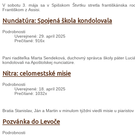
V sobotu 3. mája sa v Spišskom Štvrtku stretla františkánska r
Františkom z Assisi.
Nunciatúra: Spojená škola kondolovala
Podrobnosti
Uverejnené: 29. apríl 2025
Prečítané: 916x
Pani riaditeľka Marta Sendeková, duchovný správca školy páter Lucián
kondolovali na Apoštolskej nunciatúre.
Nitra: celomestské misie
Podrobnosti
Uverejnené: 18. apríl 2025
Prečítané: 1032x
Bratia Stanislav, Ján a Martin v minulom týždni viedli misie u piaristov
Pozvánka do Levoče
Podrobnosti