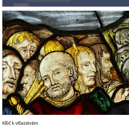
Kontakty
Kľúč k víťazstvám