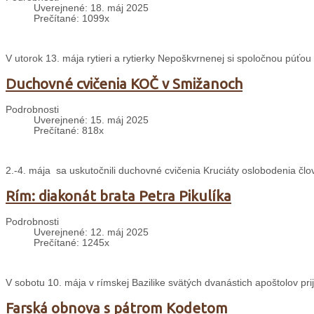
Uverejnené: 18. máj 2025
Prečítané: 1099x
V utorok 13. mája rytieri a rytierky Nepoškvrnenej si spoločnou púťou
Duchovné cvičenia KOČ v Smižanoch
Podrobnosti
Uverejnené: 15. máj 2025
Prečítané: 818x
2.-4. mája sa uskutočnili duchovné cvičenia Kruciáty oslobodenia čl
Rím: diakonát brata Petra Pikulíka
Podrobnosti
Uverejnené: 12. máj 2025
Prečítané: 1245x
V sobotu 10. mája v rímskej Bazilike svätých dvanástich apoštolov pri
Farská obnova s pátrom Kodetom