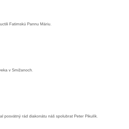
 uctili Fatimskú Pannu Máriu.
oveka v Smižanoch.
jal posvätný rád diakonátu náš spolubrat Peter Pikulík.