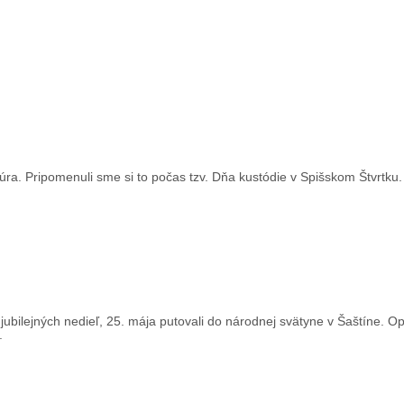
a. Pripomenuli sme si to počas tzv. Dňa kustódie v Spišskom Štvrtku.
jubilejných nedieľ, 25. mája putovali do národnej svätyne v Šaštíne. Op
.