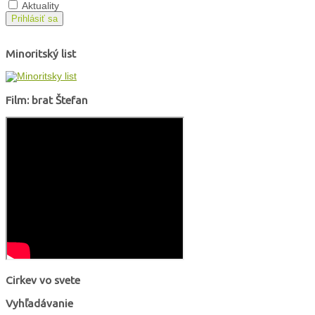
Aktuality
Prihlásiť sa
Minoritský list
Film: brat Štefan
Cirkev vo svete
Vyhľadávanie