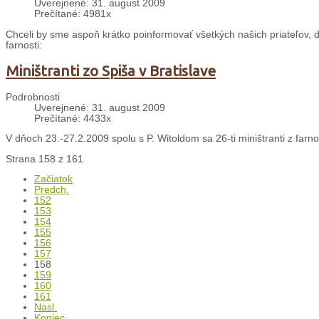
Uverejnené: 31. august 2009
Prečítané: 4981x
Chceli by sme aspoň krátko poinformovať všetkých našich priateľov, 
farnosti:
Miništranti zo Spiša v Bratislave
Podrobnosti
Uverejnené: 31. august 2009
Prečítané: 4433x
V dňoch 23.-27.2.2009 spolu s P. Witoldom sa 26-ti miništranti z farnos
Strana 158 z 161
Začiatok
Predch.
152
153
154
155
156
157
158
159
160
161
Nasl.
Koniec