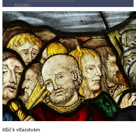
Kontakty
Kľúč k víťazstvám