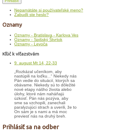
Prihlásiť
Nepamätáte si používateľské meno?
Zabudli ste heslo?
Oznamy
Oznamy - Bratislava - Karlova Ves
Oznamy - Spišský Štvrtok
Oznamy - Levoča
Kľúč k víťazstvám
9. august Mt 14, 22-33
„Rozkázal učeníkom, aby
nastúpili na loďku...“ Niekedy nás
Pán vedie do situácií, ktorých sa
obávame. Niekedy sú to dôležité
nové etapy nášho života alebo
úlohy, ktoré nám naháňajú
úzkosť. Pán nás pozýva, aby
sme sa vzchopili, zanechali
paralyzujúci strach a uverili, že to
On sám je s nami a má moc
previesť nás na druhý breh.
Prihlásiť sa na odber