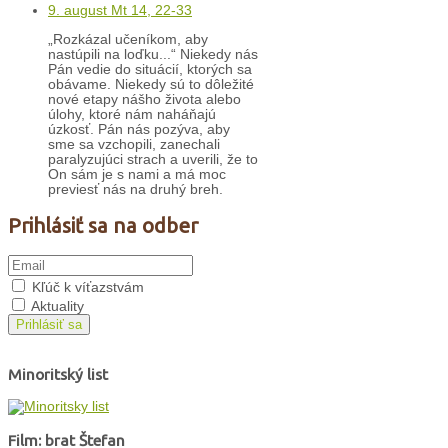
9. august Mt 14, 22-33
„Rozkázal učeníkom, aby
nastúpili na loďku...“ Niekedy nás
Pán vedie do situácií, ktorých sa
obávame. Niekedy sú to dôležité
nové etapy nášho života alebo
úlohy, ktoré nám naháňajú
úzkosť. Pán nás pozýva, aby
sme sa vzchopili, zanechali
paralyzujúci strach a uverili, že to
On sám je s nami a má moc
previesť nás na druhý breh.
Prihlásiť sa na odber
Kľúč k víťazstvám
Aktuality
Prihlásiť sa
Minoritský list
Film: brat Štefan