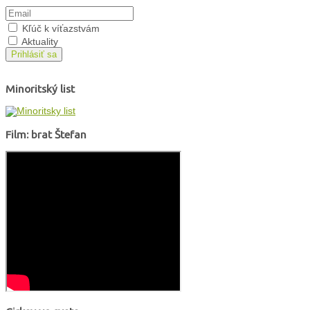
Kľúč k víťazstvám
Aktuality
Prihlásiť sa
Minoritský list
Film: brat Štefan