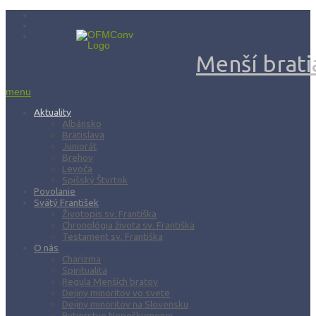
Menší bratia
menu
Aktuality
Albánsko
Bratislava
Juniorát
Brehov
Levoča
Spišský Štvrtok
Povolanie
Svätý František
Životopis sv. Františka
Chronológia života sv. Františka
Testament sv. Františka
O nás
Charizma
Spiritualita
Regula Menších bratov
Dejiny minoritov vo svete
Dejiny minoritov na Slovensku
Rytierstvo Nepoškvrnenej