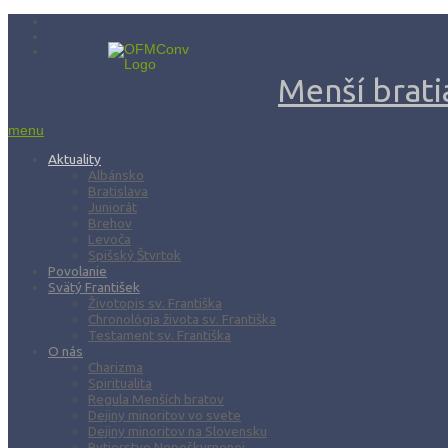
Menší bratia
menu
Aktuality
Albánsko
Bratislava
Juniorát
Brehov
Levoča
Spišský Štvrtok
Povolanie
Svätý František
Životopis sv. Františka
Chronológia života sv. Františka
Testament sv. Františka
O nás
Charizma
Spiritualita
Regula Menších bratov
Dejiny minoritov vo svete
Dejiny minoritov na Slovensku
Rytierstvo Nepoškvrnenej