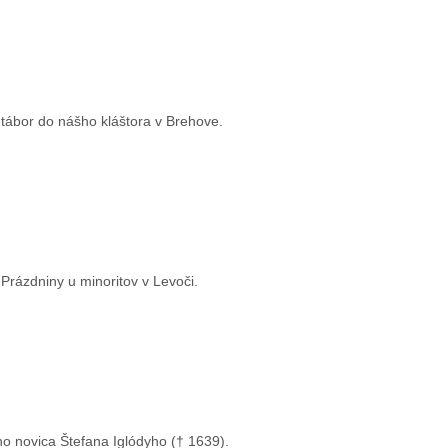
 tábor do nášho kláštora v Brehove.
Prázdniny u minoritov v Levoči.
o novica Štefana Iglódyho († 1639).