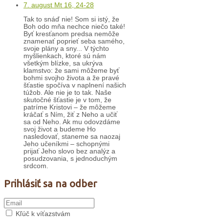
7. august Mt 16, 24-28
Tak to snáď nie! Som si istý, že
Boh odo mňa nechce niečo také!
Byť kresťanom predsa nemôže
znamenať poprieť seba samého,
svoje plány a sny... V týchto
myšlienkach, ktoré sú nám
všetkým blízke, sa ukrýva
klamstvo: že sami môžeme byť
bohmi svojho života a že pravé
šťastie spočíva v naplnení našich
túžob. Ale nie je to tak. Naše
skutočné šťastie je v tom, že
patríme Kristovi – že môžeme
kráčať s Ním, žiť z Neho a učiť
sa od Neho. Ak mu odovzdáme
svoj život a budeme Ho
nasledovať, staneme sa naozaj
Jeho učeníkmi – schopnými
prijať Jeho slovo bez analýz a
posudzovania, s jednoduchým
srdcom.
Prihlásiť sa na odber
Kľúč k víťazstvám