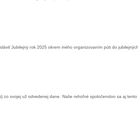
a sláviť Jubilejný rok 2025 okrem iného organizovaním púti do jubilejný
) zo svojej už odvedenej dane. Naše rehoľné spoločenstvo sa aj tento