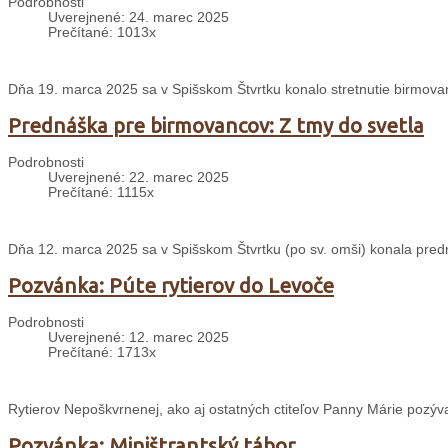
Podrobnosti
Uverejnené: 24. marec 2025
Prečítané: 1013x
Dňa 19. marca 2025 sa v Spišskom Štvrtku konalo stretnutie birmo
Prednáška pre birmovancov: Z tmy do svetla
Podrobnosti
Uverejnené: 22. marec 2025
Prečítané: 1115x
Dňa 12. marca 2025 sa v Spišskom Štvrtku (po sv. omši) konala predn
Pozvánka: Púte rytierov do Levoče
Podrobnosti
Uverejnené: 12. marec 2025
Prečítané: 1713x
Rytierov Nepoškvrnenej, ako aj ostatných ctiteľov Panny Márie pozýv
Pozvánka: Miništrantský tábor