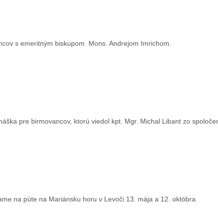
vancov s emeritným biskupom Mons. Andrejom Imrichom.
áška pre birmovancov, ktorú viedol kpt. Mgr. Michal Libant zo spoloč
ame na púte na Mariánsku horu v Levoči 13. mája a 12. októbra.