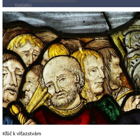
Kontakty
Kľúč k víťazstvám