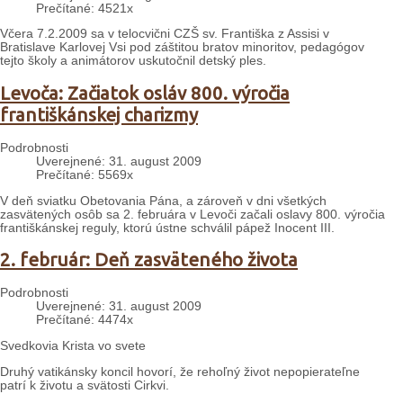
Prečítané: 4521x
Včera 7.2.2009 sa v telocvični CZŠ sv. Františka z Assisi v
Bratislave Karlovej Vsi pod záštitou bratov minoritov, pedagógov
tejto školy a animátorov uskutočnil detský ples.
Levoča: Začiatok osláv 800. výročia
františkánskej charizmy
Podrobnosti
Uverejnené: 31. august 2009
Prečítané: 5569x
V deň sviatku Obetovania Pána, a zároveň v dni všetkých
zasvätených osôb sa 2. februára v Levoči začali oslavy 800. výročia
františkánskej reguly, ktorú ústne schválil pápež Inocent III.
2. február: Deň zasväteného života
Podrobnosti
Uverejnené: 31. august 2009
Prečítané: 4474x
Svedkovia Krista vo svete
Druhý vatikánsky koncil hovorí, že rehoľný život nepopierateľne
patrí k životu a svätosti Cirkvi.