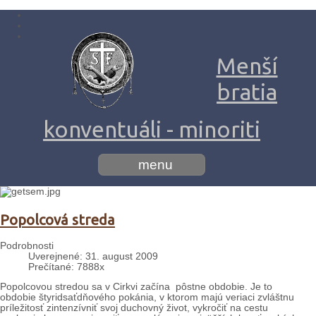
Menší
bratia
konventuáli - minoriti
menu
Popolcová streda
Podrobnosti
Uverejnené: 31. august 2009
Prečítané: 7888x
Popolcovou stredou sa v Cirkvi začína pôstne obdobie. Je to
obdobie štyridsaťdňového pokánia, v ktorom majú veriaci zvláštnu
príležitosť zintenzívniť svoj duchovný život, vykročiť na cestu