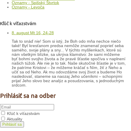
Oznamy - Spišský Štvrtok
Oznamy - Levoča
Kľúč k víťazstvám
8. august Mt 16, 24-28
Tak to snáď nie! Som si istý, že Boh odo mňa nechce niečo
také! Byť kresťanom predsa nemôže znamenať poprieť seba
samého, svoje plány a sny... V týchto myšlienkach, ktoré sú
nám všetkým blízke, sa ukrýva klamstvo: že sami môžeme
byť bohmi svojho života a že pravé šťastie spočíva v naplnení
našich túžob. Ale nie je to tak. Naše skutočné šťastie je v tom,
že patríme Kristovi – že môžeme kráčať s Ním, žiť z Neho a
učiť sa od Neho. Ak mu odovzdáme svoj život a budeme Ho
nasledovať, staneme sa naozaj Jeho učeníkmi – schopnými
prijať Jeho slovo bez analýz a posudzovania, s jednoduchým
srdcom.
Prihlásiť sa na odber
Kľúč k víťazstvám
Aktuality
Prihlásiť sa