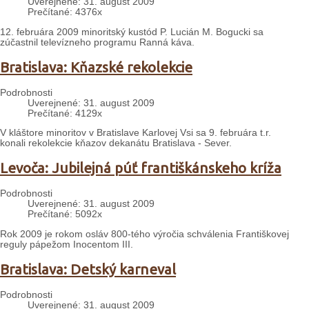
Uverejnené: 31. august 2009
Prečítané: 4376x
12. februára 2009 minoritský kustód P. Lucián M. Bogucki sa
zúčastnil televízneho programu Ranná káva.
Bratislava: Kňazské rekolekcie
Podrobnosti
Uverejnené: 31. august 2009
Prečítané: 4129x
V kláštore minoritov v Bratislave Karlovej Vsi sa 9. februára t.r.
konali rekolekcie kňazov dekanátu Bratislava - Sever.
Levoča: Jubilejná púť františkánskeho kríža
Podrobnosti
Uverejnené: 31. august 2009
Prečítané: 5092x
Rok 2009 je rokom osláv 800-tého výročia schválenia Františkovej
reguly pápežom Inocentom III.
Bratislava: Detský karneval
Podrobnosti
Uverejnené: 31. august 2009