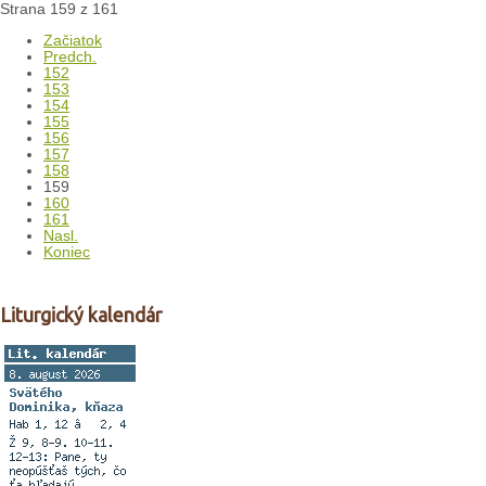
Strana 159 z 161
Začiatok
Predch.
152
153
154
155
156
157
158
159
160
161
Nasl.
Koniec
Liturgický kalendár