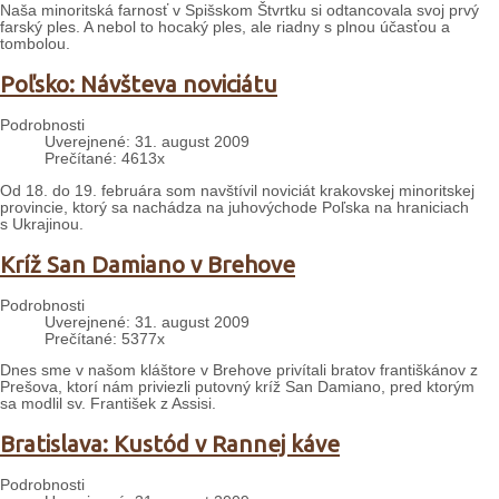
Naša minoritská farnosť v Spišskom Štvrtku si odtancovala svoj prvý
farský ples. A nebol to hocaký ples, ale riadny s plnou účasťou a
tombolou.
Poľsko: Návšteva noviciátu
Podrobnosti
Uverejnené: 31. august 2009
Prečítané: 4613x
Od 18. do 19. februára som navštívil noviciát krakovskej minoritskej
provincie, ktorý sa nachádza na juhovýchode Poľska na hraniciach
s Ukrajinou.
Kríž San Damiano v Brehove
Podrobnosti
Uverejnené: 31. august 2009
Prečítané: 5377x
Dnes sme v našom kláštore v Brehove privítali bratov františkánov z
Prešova, ktorí nám priviezli putovný kríž San Damiano, pred ktorým
sa modlil sv. František z Assisi.
Bratislava: Kustód v Rannej káve
Podrobnosti