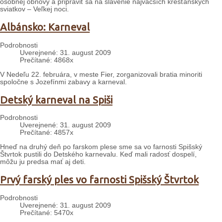
osobnej obnovy a pripraviť sa na slávenie najväčších kresťanských
sviatkov – Veľkej noci.
Albánsko: Karneval
Podrobnosti
Uverejnené: 31. august 2009
Prečítané: 4868x
V Nedeľu 22. februára, v meste Fier, zorganizovali bratia minoriti
spoločne s Jozefínmi zabavy a karneval.
Detský karneval na Spiši
Podrobnosti
Uverejnené: 31. august 2009
Prečítané: 4857x
Hneď na druhý deň po farskom plese sme sa vo farnosti Spišský
Štvrtok pustili do Detského karnevalu. Keď mali radosť dospelí,
môžu ju predsa mať aj deti.
Prvý farský ples vo farnosti Spišský Štvrtok
Podrobnosti
Uverejnené: 31. august 2009
Prečítané: 5470x