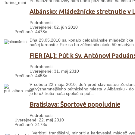
Po naložení batožiny nám udelil požehnanie na cestu P
Albánsko: Mládežnícke stretnutie v 
Podrobnosti
Uverejnené: 02. jún 2010
Prečítané: 4478x
Dňa 29.05.2010 sa konalo celoalbánske mládežnícke s
našej farnosti z Fier sa ho zúčastnilo okolo 50 mladých.
FIER [AL]: Púť k Sv. Antónovi Paduá
Podrobnosti
Uverejnené: 31. máj 2010
Prečítané: 4453x
V sobotu 22 mája 2010, deň pred slávnosťou Zoslania
najvýznamnejšieho pútnického miesta v Albánsku - do
je to už tretia naša spoločná púť...
Bratislava: Športové popoludnie
Podrobnosti
Uverejnené: 22. máj 2010
Prečítané: 3178x
Verbisti, františkáni, minoriti a karloveská mládež v