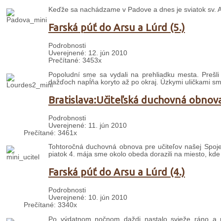
Keďže sa nachádzame v Padove a dnes je sviatok sv. A
Farská púť do Arsu a Lúrd (5.)
Podrobnosti
Uverejnené: 12. jún 2010
Prečítané: 3453x
Popoludní sme sa vydali na prehliadku mesta. Prešl
dažďoch napĺňa koryto až po okraj. Úzkymi uličkami sm
Bratislava:Učiteľská duchovná obnov
Podrobnosti
Uverejnené: 11. jún 2010
Prečítané: 3461x
Tohtoročná duchovná obnova pre učiteľov našej Spojene
piatok 4. mája sme okolo obeda dorazili na miesto, kde 
Farská púť do Arsu a Lúrd (4.)
Podrobnosti
Uverejnené: 10. jún 2010
Prečítané: 3340x
Po výdatnom nočnom daždi nastalo svieže ráno a ne