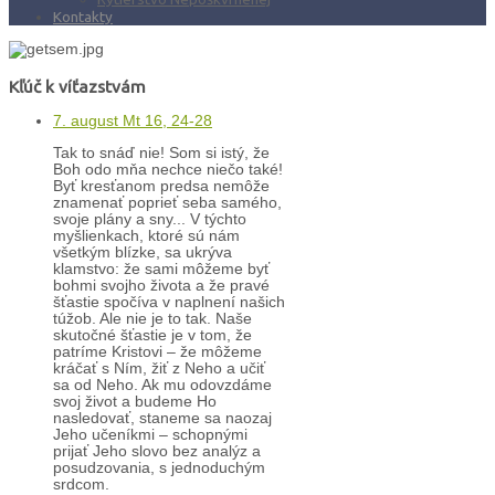
Kontakty
Kľúč k víťazstvám
7. august Mt 16, 24-28
Tak to snáď nie! Som si istý, že
Boh odo mňa nechce niečo také!
Byť kresťanom predsa nemôže
znamenať poprieť seba samého,
svoje plány a sny... V týchto
myšlienkach, ktoré sú nám
všetkým blízke, sa ukrýva
klamstvo: že sami môžeme byť
bohmi svojho života a že pravé
šťastie spočíva v naplnení našich
túžob. Ale nie je to tak. Naše
skutočné šťastie je v tom, že
patríme Kristovi – že môžeme
kráčať s Ním, žiť z Neho a učiť
sa od Neho. Ak mu odovzdáme
svoj život a budeme Ho
nasledovať, staneme sa naozaj
Jeho učeníkmi – schopnými
prijať Jeho slovo bez analýz a
posudzovania, s jednoduchým
srdcom.