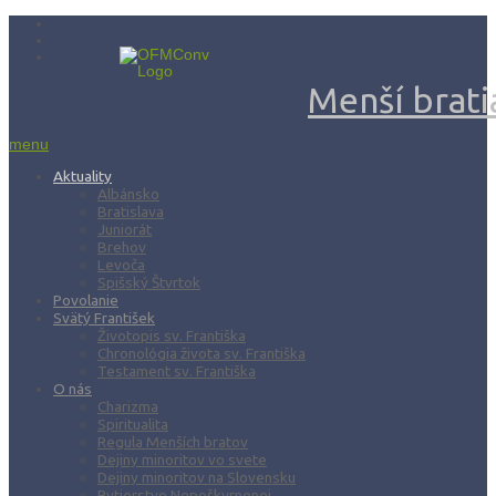
Menší bratia
menu
Aktuality
Albánsko
Bratislava
Juniorát
Brehov
Levoča
Spišský Štvrtok
Povolanie
Svätý František
Životopis sv. Františka
Chronológia života sv. Františka
Testament sv. Františka
O nás
Charizma
Spiritualita
Regula Menších bratov
Dejiny minoritov vo svete
Dejiny minoritov na Slovensku
Rytierstvo Nepoškvrnenej