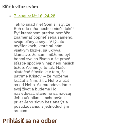
Kľúč k víťazstvám
7. august Mt 16, 24-28
Tak to snáď nie! Som si istý, že
Boh odo mňa nechce niečo také!
Byť kresťanom predsa nemôže
znamenať poprieť seba samého,
svoje plány a sny... V týchto
myšlienkach, ktoré sú nám
všetkým blízke, sa ukrýva
klamstvo: že sami môžeme byť
bohmi svojho života a že pravé
šťastie spočíva v naplnení našich
túžob. Ale nie je to tak. Naše
skutočné šťastie je v tom, že
patríme Kristovi – že môžeme
kráčať s Ním, žiť z Neho a učiť
sa od Neho. Ak mu odovzdáme
svoj život a budeme Ho
nasledovať, staneme sa naozaj
Jeho učeníkmi – schopnými
prijať Jeho slovo bez analýz a
posudzovania, s jednoduchým
srdcom.
Prihlásiť sa na odber