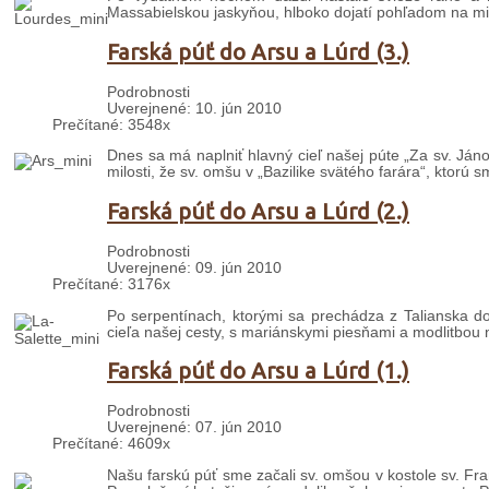
Massabielskou jaskyňou, hlboko dojatí pohľadom na mi
Farská púť do Arsu a Lúrd (3.)
Podrobnosti
Uverejnené: 10. jún 2010
Prečítané: 3548x
Dnes sa má naplniť hlavný cieľ našej púte „Za sv. Já
milosti, že sv. omšu v „Bazilike svätého farára“, ktorú s
Farská púť do Arsu a Lúrd (2.)
Podrobnosti
Uverejnené: 09. jún 2010
Prečítané: 3176x
Po serpentínach, ktorými sa prechádza z Talianska d
cieľa našej cesty, s mariánskymi piesňami a modlitbo
Farská púť do Arsu a Lúrd (1.)
Podrobnosti
Uverejnené: 07. jún 2010
Prečítané: 4609x
Našu farskú púť sme začali sv. omšou v kostole sv. Fran