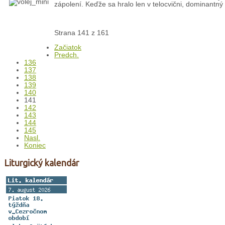
zápolení. Keďže sa hralo len v telocvični, dominantný 
Strana 141 z 161
Začiatok
Predch.
136
137
138
139
140
141
142
143
144
145
Nasl.
Koniec
Liturgický kalendár