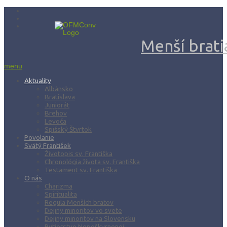
Menší bratia
menu
Aktuality
Albánsko
Bratislava
Juniorát
Brehov
Levoča
Spišský Štvrtok
Povolanie
Svätý František
Životopis sv. Františka
Chronológia života sv. Františka
Testament sv. Františka
O nás
Charizma
Spiritualita
Regula Menších bratov
Dejiny minoritov vo svete
Dejiny minoritov na Slovensku
Rytierstvo Nepoškvrnenej