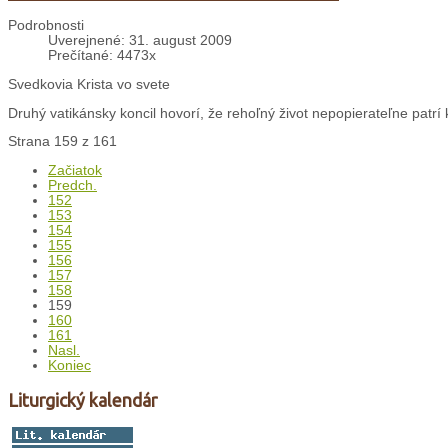
Podrobnosti
Uverejnené: 31. august 2009
Prečítané: 4473x
Svedkovia Krista vo svete
Druhý vatikánsky koncil hovorí, že rehoľný život nepopierateľne patrí k 
Strana 159 z 161
Začiatok
Predch.
152
153
154
155
156
157
158
159
160
161
Nasl.
Koniec
Liturgický kalendár