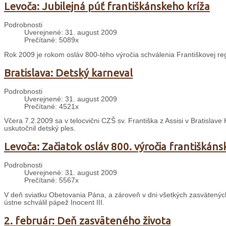
Levoča: Jubilejná púť františkánskeho kríža
Podrobnosti
Uverejnené: 31. august 2009
Prečítané: 5089x
Rok 2009 je rokom osláv 800-tého výročia schválenia Františkovej re
Bratislava: Detský karneval
Podrobnosti
Uverejnené: 31. august 2009
Prečítané: 4521x
Včera 7.2.2009 sa v telocvični CZŠ sv. Františka z Assisi v Bratislave
uskutočnil detský ples.
Levoča: Začiatok osláv 800. výročia františkáns
Podrobnosti
Uverejnené: 31. august 2009
Prečítané: 5567x
V deň sviatku Obetovania Pána, a zároveň v dni všetkých zasvätených o
ústne schválil pápež Inocent III.
2. február: Deň zasväteného života