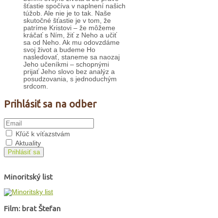
šťastie spočíva v naplnení našich
túžob. Ale nie je to tak. Naše
skutočné šťastie je v tom, že
patríme Kristovi – že môžeme
kráčať s Ním, žiť z Neho a učiť
sa od Neho. Ak mu odovzdáme
svoj život a budeme Ho
nasledovať, staneme sa naozaj
Jeho učeníkmi – schopnými
prijať Jeho slovo bez analýz a
posudzovania, s jednoduchým
srdcom.
Prihlásiť sa na odber
Kľúč k víťazstvám
Aktuality
Prihlásiť sa
Minoritský list
Film: brat Štefan