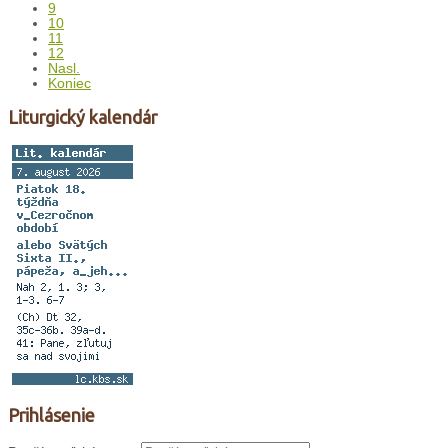
9
10
11
12
Nasl.
Koniec
Liturgický kalendár
Prihlásenie