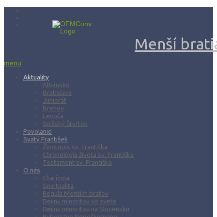
Menší bratia
menu
Aktuality
Albánsko
Bratislava
Juniorát
Brehov
Levoča
Spišský Štvrtok
Povolanie
Svätý František
Životopis sv. Františka
Chronológia života sv. Františka
Testament sv. Františka
O nás
Charizma
Spiritualita
Regula Menších bratov
Dejiny minoritov vo svete
Dejiny minoritov na Slovensku
Rytierstvo Nepoškvrnenej