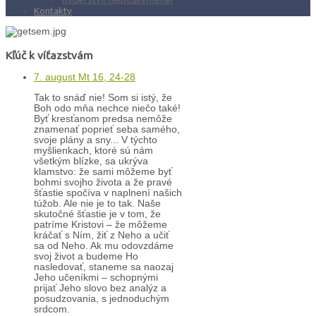
Kontakty
Kľúč k víťazstvám
7. august Mt 16, 24-28
Tak to snáď nie! Som si istý, že
Boh odo mňa nechce niečo také!
Byť kresťanom predsa nemôže
znamenať poprieť seba samého,
svoje plány a sny... V týchto
myšlienkach, ktoré sú nám
všetkým blízke, sa ukrýva
klamstvo: že sami môžeme byť
bohmi svojho života a že pravé
šťastie spočíva v naplnení našich
túžob. Ale nie je to tak. Naše
skutočné šťastie je v tom, že
patríme Kristovi – že môžeme
kráčať s Ním, žiť z Neho a učiť
sa od Neho. Ak mu odovzdáme
svoj život a budeme Ho
nasledovať, staneme sa naozaj
Jeho učeníkmi – schopnými
prijať Jeho slovo bez analýz a
posudzovania, s jednoduchým
srdcom.