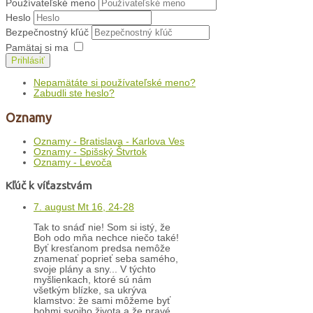
Používateľské meno
Heslo
Bezpečnostný kľúč
Pamätaj si ma
Prihlásiť
Nepamätáte si používateľské meno?
Zabudli ste heslo?
Oznamy
Oznamy - Bratislava - Karlova Ves
Oznamy - Spišský Štvrtok
Oznamy - Levoča
Kľúč k víťazstvám
7. august Mt 16, 24-28
Tak to snáď nie! Som si istý, že
Boh odo mňa nechce niečo také!
Byť kresťanom predsa nemôže
znamenať poprieť seba samého,
svoje plány a sny... V týchto
myšlienkach, ktoré sú nám
všetkým blízke, sa ukrýva
klamstvo: že sami môžeme byť
bohmi svojho života a že pravé