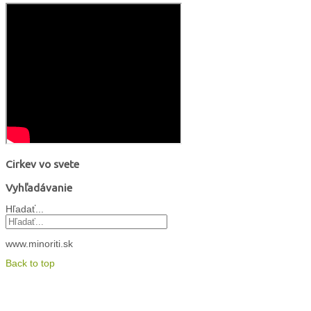
Cirkev vo svete
Vyhľadávanie
Hľadať...
www.minoriti.sk
Back to top