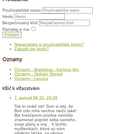
Používateľské meno
Heslo
Bezpečnostný kľúč
Pamätaj si ma
Prihlásiť
Nepamätáte si používateľské meno?
Zabudli ste heslo?
Oznamy
Oznamy - Bratislava - Karlova Ves
Oznamy - Spišský Štvrtok
Oznamy - Levoča
Kľúč k víťazstvám
7. august Mt 16, 24-28
Tak to snáď nie! Som si istý, že
Boh odo mňa nechce niečo také!
Byť kresťanom predsa nemôže
znamenať poprieť seba samého,
svoje plány a sny... V týchto
myšlienkach, ktoré sú nám
všetkým blízke, sa ukrýva