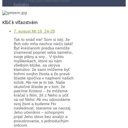
Kontakty
Kľúč k víťazstvám
7. august Mt 16, 24-28
Tak to snáď nie! Som si istý, že
Boh odo mňa nechce niečo také!
Byť kresťanom predsa nemôže
znamenať poprieť seba samého,
svoje plány a sny... V týchto
myšlienkach, ktoré sú nám
všetkým blízke, sa ukrýva
klamstvo: že sami môžeme byť
bohmi svojho života a že pravé
šťastie spočíva v naplnení našich
túžob. Ale nie je to tak. Naše
skutočné šťastie je v tom, že
patríme Kristovi – že môžeme
kráčať s Ním, žiť z Neho a učiť
sa od Neho. Ak mu odovzdáme
svoj život a budeme Ho
nasledovať, staneme sa naozaj
Jeho učeníkmi – schopnými
prijať Jeho slovo bez analýz a
posudzovania, s jednoduchým
srdcom.