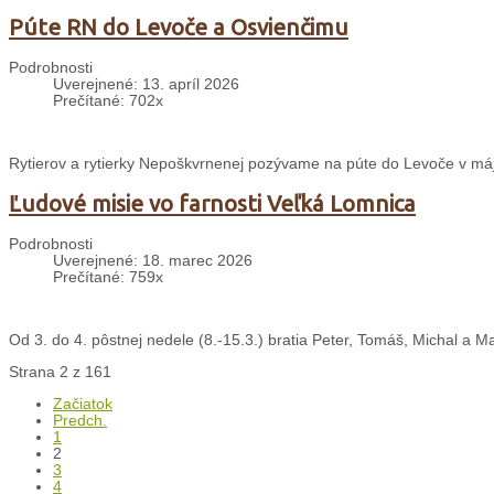
Púte RN do Levoče a Osvienčimu
Podrobnosti
Uverejnené: 13. apríl 2026
Prečítané: 702x
Rytierov a rytierky Nepoškvrnenej pozývame na púte do Levoče v máji
Ľudové misie vo farnosti Veľká Lomnica
Podrobnosti
Uverejnené: 18. marec 2026
Prečítané: 759x
Od 3. do 4. pôstnej nedele (8.-15.3.) bratia Peter, Tomáš, Michal a Ma
Strana 2 z 161
Začiatok
Predch.
1
2
3
4