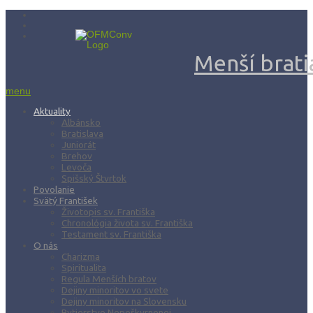
Menší bratia
menu
Aktuality
Albánsko
Bratislava
Juniorát
Brehov
Levoča
Spišský Štvrtok
Povolanie
Svätý František
Životopis sv. Františka
Chronológia života sv. Františka
Testament sv. Františka
O nás
Charizma
Spiritualita
Regula Menších bratov
Dejiny minoritov vo svete
Dejiny minoritov na Slovensku
Rytierstvo Nepoškvrnenej