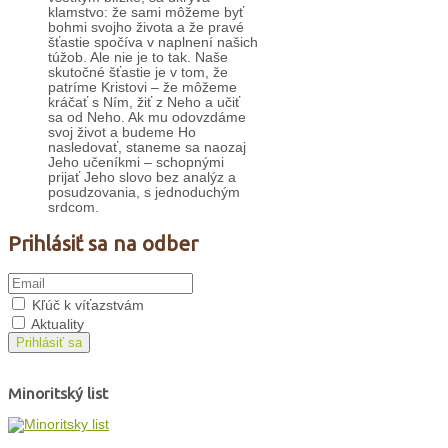
klamstvo: že sami môžeme byť
bohmi svojho života a že pravé
šťastie spočíva v naplnení našich
túžob. Ale nie je to tak. Naše
skutočné šťastie je v tom, že
patríme Kristovi – že môžeme
kráčať s Ním, žiť z Neho a učiť
sa od Neho. Ak mu odovzdáme
svoj život a budeme Ho
nasledovať, staneme sa naozaj
Jeho učeníkmi – schopnými
prijať Jeho slovo bez analýz a
posudzovania, s jednoduchým
srdcom.
Prihlásiť sa na odber
Kľúč k víťazstvám
Aktuality
Prihlásiť sa
Minoritský list