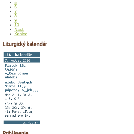
5
6
7
8
9
10
Nasl.
Koniec
Liturgický kalendár
Prihlásenie