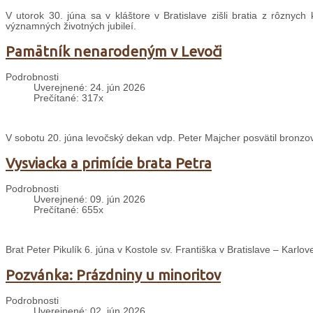
V utorok 30. júna sa v kláštore v Bratislave zišli bratia z rôznyc
významných životných jubileí.
Pamätník nenarodeným v Levoči
Podrobnosti
Uverejnené: 24. jún 2026
Prečítané: 317x
V sobotu 20. júna levočský dekan vdp. Peter Majcher posvätil bron
Vysviacka a primície brata Petra
Podrobnosti
Uverejnené: 09. jún 2026
Prečítané: 655x
Brat Peter Pikulík 6. júna v Kostole sv. Františka v Bratislave – Karlo
Pozvánka: Prázdniny u minoritov
Podrobnosti
Uverejnené: 02. jún 2026