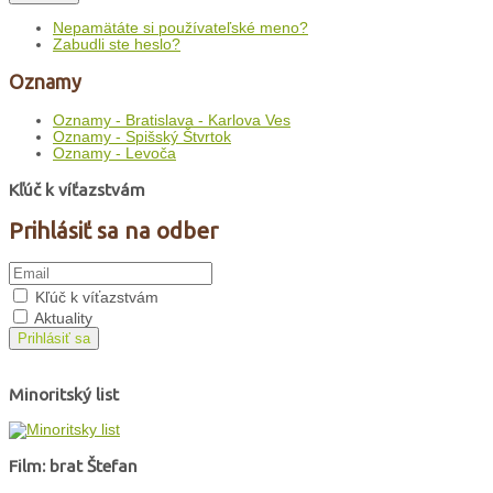
Nepamätáte si používateľské meno?
Zabudli ste heslo?
Oznamy
Oznamy - Bratislava - Karlova Ves
Oznamy - Spišský Štvrtok
Oznamy - Levoča
Kľúč k víťazstvám
Prihlásiť sa na odber
Kľúč k víťazstvám
Aktuality
Prihlásiť sa
Minoritský list
Film: brat Štefan