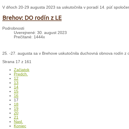
V dňoch 20-29 augusta 2023 sa uskutočnila v poradí 14. púť spoloče
Brehov: DO rodín z LE
Podrobnosti
Uverejnené: 30. august 2023
Prečítané: 1444x
25. -27. augusta sa v Brehove uskutočnila duchovná obnova rodín z 
Strana 17 z 161
Začiatok
Predch.
12
13
14
15
16
17
18
19
20
21
Nasl.
Koniec