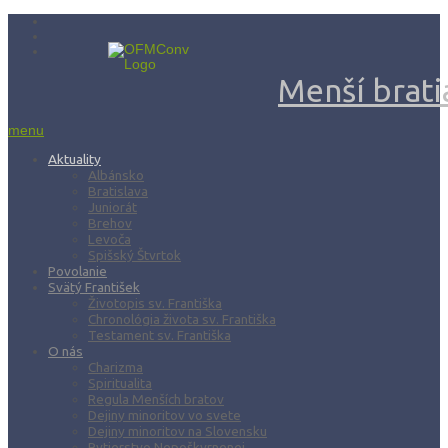
Menší bratia
menu
Aktuality
Albánsko
Bratislava
Juniorát
Brehov
Levoča
Spišský Štvrtok
Povolanie
Svätý František
Životopis sv. Františka
Chronológia života sv. Františka
Testament sv. Františka
O nás
Charizma
Spiritualita
Regula Menších bratov
Dejiny minoritov vo svete
Dejiny minoritov na Slovensku
Rytierstvo Nepoškvrnenej