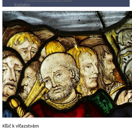
Kontakty
Kľúč k víťazstvám