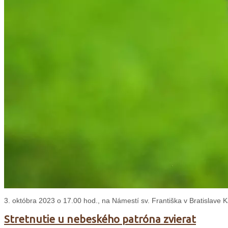
3. októbra 2023 o 17.00 hod., na Námestí sv. Františka v Bratislave K
Stretnutie u nebeského patróna zvierat