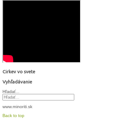
Cirkev vo svete
Vyhľadávanie
Hľadať...
www.minoriti.sk
Back to top