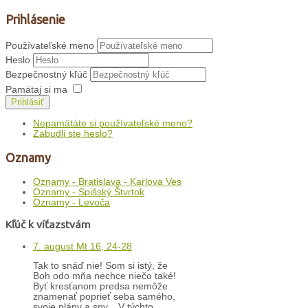
Prihlásenie
Používateľské meno
Heslo
Bezpečnostný kľúč
Pamätaj si ma
Prihlásiť
Nepamätáte si používateľské meno?
Zabudli ste heslo?
Oznamy
Oznamy - Bratislava - Karlova Ves
Oznamy - Spišský Štvrtok
Oznamy - Levoča
Kľúč k víťazstvám
7. august Mt 16, 24-28
Tak to snáď nie! Som si istý, že
Boh odo mňa nechce niečo také!
Byť kresťanom predsa nemôže
znamenať poprieť seba samého,
svoje plány a sny... V týchto