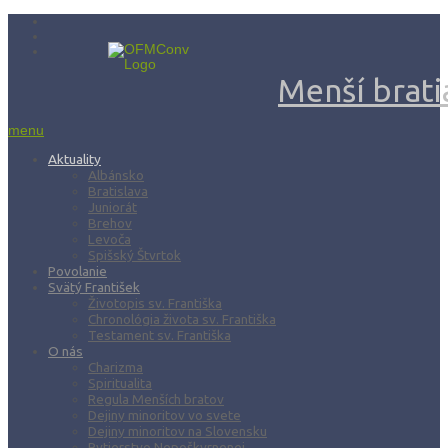
Menší bratia
menu
Aktuality
Albánsko
Bratislava
Juniorát
Brehov
Levoča
Spišský Štvrtok
Povolanie
Svätý František
Životopis sv. Františka
Chronológia života sv. Františka
Testament sv. Františka
O nás
Charizma
Spiritualita
Regula Menších bratov
Dejiny minoritov vo svete
Dejiny minoritov na Slovensku
Rytierstvo Nepoškvrnenej