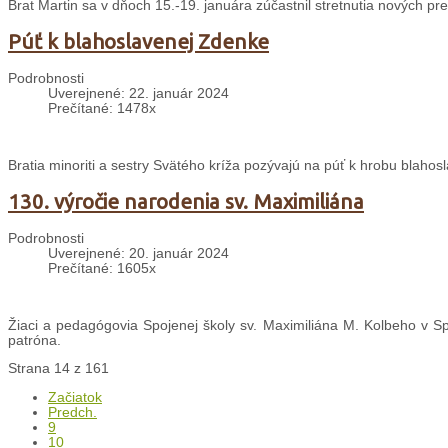
Brat Martin sa v dňoch 15.-19. januára zúčastnil stretnutia nových pr
Púť k blahoslavenej Zdenke
Podrobnosti
Uverejnené: 22. január 2024
Prečítané: 1478x
Bratia minoriti a sestry Svätého kríža pozývajú na púť k hrobu blaho
130. výročie narodenia sv. Maximiliána
Podrobnosti
Uverejnené: 20. január 2024
Prečítané: 1605x
Žiaci a pedagógovia Spojenej školy sv. Maximiliána M. Kolbeho v Spi
patróna.
Strana 14 z 161
Začiatok
Predch.
9
10