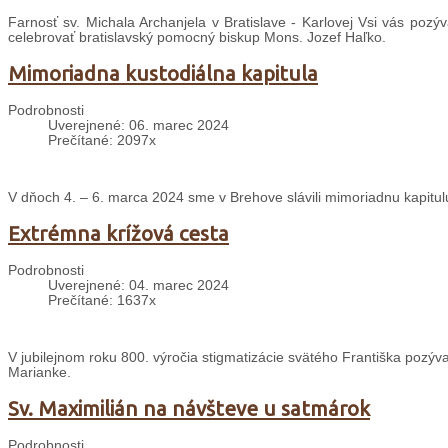
Farnosť sv. Michala Archanjela v Bratislave - Karlovej Vsi vás poz
celebrovať bratislavský pomocný biskup Mons. Jozef Haľko.
Mimoriadna kustodiálna kapitula
Podrobnosti
Uverejnené: 06. marec 2024
Prečítané: 2097x
V dňoch 4. – 6. marca 2024 sme v Brehove slávili mimoriadnu kapitulu,
Extrémna krížová cesta
Podrobnosti
Uverejnené: 04. marec 2024
Prečítané: 1637x
V
jubilejnom roku 800. výročia stigmatizácie svätého Františka pozý
Marianke.
Sv. Maximilián na návšteve u satmárok
Podrobnosti