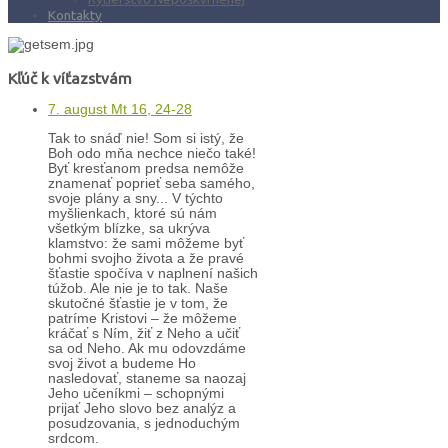
Kontakty
Kľúč k víťazstvám
7. august Mt 16, 24-28
Tak to snáď nie! Som si istý, že
Boh odo mňa nechce niečo také!
Byť kresťanom predsa nemôže
znamenať poprieť seba samého,
svoje plány a sny... V týchto
myšlienkach, ktoré sú nám
všetkým blízke, sa ukrýva
klamstvo: že sami môžeme byť
bohmi svojho života a že pravé
šťastie spočíva v naplnení našich
túžob. Ale nie je to tak. Naše
skutočné šťastie je v tom, že
patríme Kristovi – že môžeme
kráčať s Ním, žiť z Neho a učiť
sa od Neho. Ak mu odovzdáme
svoj život a budeme Ho
nasledovať, staneme sa naozaj
Jeho učeníkmi – schopnými
prijať Jeho slovo bez analýz a
posudzovania, s jednoduchým
srdcom.