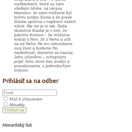
myšlienkach, ktoré sú nám
všetkým blízke, sa ukrýva
klamstvo: že sami môžeme byť
bohmi svojho života a že pravé
šťastie spočíva v naplnení našich
túžob. Ale nie je to tak. Naše
skutočné šťastie je v tom, že
patríme Kristovi – že môžeme
kráčať s Ním, žiť z Neho a učiť
sa od Neho. Ak mu odovzdáme
svoj život a budeme Ho
nasledovať, staneme sa naozaj
Jeho učeníkmi – schopnými
prijať Jeho slovo bez analýz a
posudzovania, s jednoduchým
srdcom.
Prihlásiť sa na odber
Kľúč k víťazstvám
Aktuality
Prihlásiť sa
Minoritský list