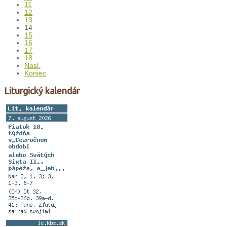
11
12
13
14
15
16
17
18
Nasl.
Koniec
Liturgický kalendár