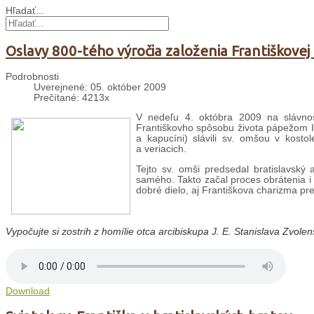
Hľadať...
Oslavy 800-tého výročia založenia Františkovej
Podrobnosti
Uverejnené: 05. október 2009
Prečítané: 4213x
V nedeľu 4. októbra 2009 na slávnosť
Františkovho spôsobu života pápežom Inoc
a kapucíni) slávili sv. omšou v kostol
a veriacich.
Tejto sv. omši predsedal bratislavský 
samého. Takto začal proces obrátenia i 
dobré dielo, aj Františkova charizma pr
Vypočujte si
zostrih z homílie otca arcibiskupa J. E. Stanislava Zvolen
Download