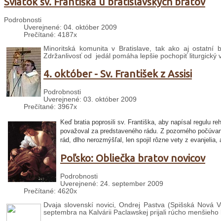
Sviatok sv. Františka u bratislavských bratov
Podrobnosti
Uverejnené: 04. október 2009
Prečítané: 4187x
Minoritská komunita v Bratislave, tak ako aj ostatní b
Zdržanlivosť od jedál pomáha lepšie pochopiť liturgický 
4. október - Sv. František z Assisi
Podrobnosti
Uverejnené: 03. október 2009
Prečítané: 3967x
Keď bratia poprosili sv. Františka, aby napísal regulu r
považoval za predstaveného rádu. Z pozorného počúvania
rád, dlho nerozmýšľal, len spojil rôzne vety z evanjelia, 
Poľsko: Obliečka bratov novicov
Podrobnosti
Uverejnené: 24. september 2009
Prečítané: 4620x
Dvaja slovenskí novici, Ondrej Pastva (Spišská Nová V
septembra na Kalvárii Paclawskej prijali rúcho menšieho 