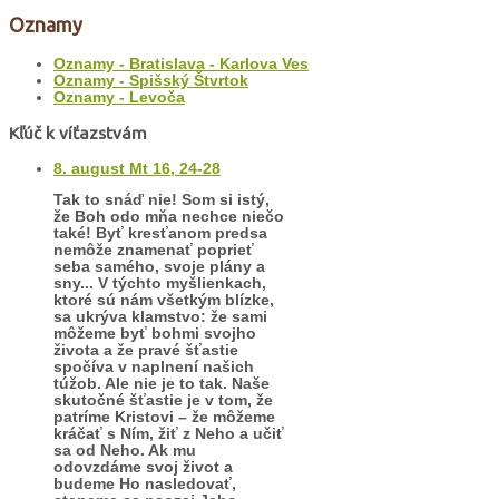
Oznamy
Oznamy - Bratislava - Karlova Ves
Oznamy - Spišský Štvrtok
Oznamy - Levoča
Kľúč k víťazstvám
8. august Mt 16, 24-28
Tak to snáď nie! Som si istý,
že Boh odo mňa nechce niečo
také! Byť kresťanom predsa
nemôže znamenať poprieť
seba samého, svoje plány a
sny... V týchto myšlienkach,
ktoré sú nám všetkým blízke,
sa ukrýva klamstvo: že sami
môžeme byť bohmi svojho
života a že pravé šťastie
spočíva v naplnení našich
túžob. Ale nie je to tak. Naše
skutočné šťastie je v tom, že
patríme Kristovi – že môžeme
kráčať s Ním, žiť z Neho a učiť
sa od Neho. Ak mu
odovzdáme svoj život a
budeme Ho nasledovať,