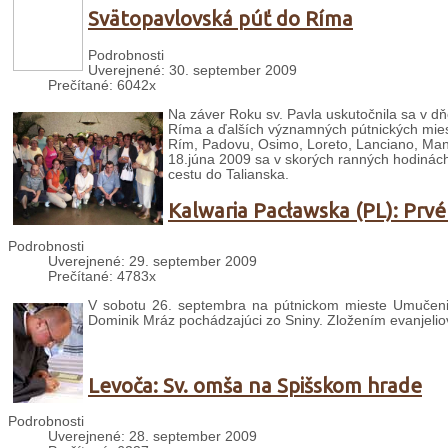
Svätopavlovská púť do Ríma
Podrobnosti
Uverejnené: 30. september 2009
Prečítané: 6042x
Na záver Roku sv. Pavla uskutočnila sa v dň
Ríma a ďalších významných pútnických mies
Rím, Padovu, Osimo, Loreto, Lanciano, Mano
18.júna 2009 sa v skorých ranných hodinách 
cestu do Talianska.
Kalwaria Pacławska (PL): Prvé
Podrobnosti
Uverejnené: 29. september 2009
Prečítané: 4783x
V sobotu 26. septembra na pútnickom mieste Umučenia 
Dominik Mráz pochádzajúci zo Sniny. Zložením evanjeliovýc
Levoča: Sv. omša na Spišskom hrade
Podrobnosti
Uverejnené: 28. september 2009