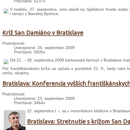
Prečítané: 6237x
V nedeľu, 27. septembra, sme slávili na Spišskom hrade svätú om
i veriaci z Banskej Bystrice.
Kríž San Damiáno v Bratislave
Podrobnosti
Uverejnené: 24. september 2009
Prečítané: 5605x
Od 21. – 28. septembra 2009 karloveská farnosť v Bratislave mala
Púť františkánskeho kríža sa začala v pondelok 21. 9., kedy nám ho 
omšu. skupiny.
Bratislava: Konferencia vyšších františkánsky
Podrobnosti
Uverejnené: 23. september 2009
Prečítané: 3464x
22. septembra t. r. sa v minoritskom kláštore v Bratislav
Bratislava: Stretnutie s krížom San 