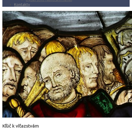
Kontakty
Kľúč k víťazstvám