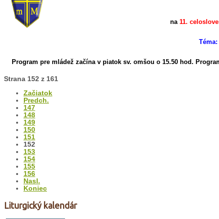
na
11. celoslo
Téma: 
Program pre mládež začína v piatok sv. omšou o 15.50 hod.
Program
Strana 152 z 161
Začiatok
Predch.
147
148
149
150
151
152
153
154
155
156
Nasl.
Koniec
Liturgický kalendár