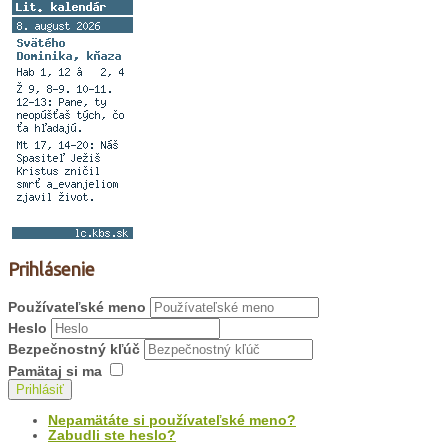
Prihlásenie
Používateľské meno
Heslo
Bezpečnostný kľúč
Pamätaj si ma
Prihlásiť
Nepamätáte si používateľské meno?
Zabudli ste heslo?