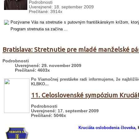
Podrobnosti
Uverejnené: 18. september 2009
Prečítané: 3914x
Pozývame Vás na stretnutie s putovným františkánskym krížom, ktorý b
Program stretnutia sa začína ...
Bratislava: Stretnutie pre mladé manželské pá
Podrobnosti
Uverejnené: 29. november 2009
Prečítané: 4603x
Po Viamočnej prestávke radi informujeme, že najbližš
KLBKO...
11. Celoslovenské sympózium Kruciá
Podrobnosti
Uverejnené: 17. september 2009
Prečítané: 5046x
Kruciáta oslobodenia človeka
, 