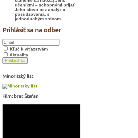
staneme sa naozaj Jeho
učeníkmi – schopnými prijať
Jeho slovo bez analýz a
posudzovania, s
jednoduchým srdcom.
Prihlásiť sa na odber
Kľúč k víťazstvám
Aktuality
Prihlásiť sa
Minoritský list
Film: brat Štefan