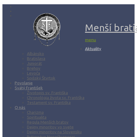
Menší bratia
menu
Aktuality
Albánsko
Bratislava
Juniorát
Brehov
Levoča
Spišský Štvrtok
Povolanie
Svätý František
Životopis sv. Františka
Chronológia života sv. Františka
Testament sv. Františka
O nás
Charizma
Spiritualita
Regula Menších bratov
Dejiny minoritov vo svete
Dejiny minoritov na Slovensku
Rytierstvo Nepoškvrnenej