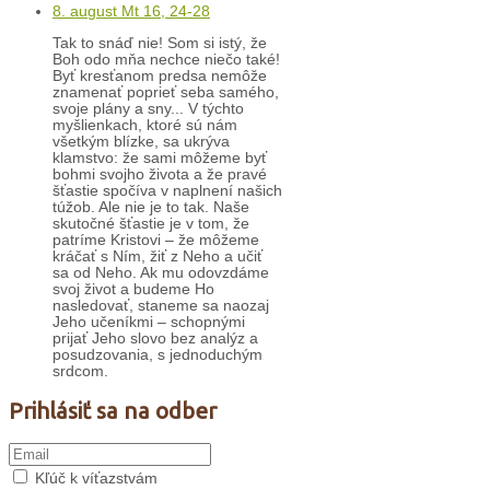
8. august Mt 16, 24-28
Tak to snáď nie! Som si istý, že
Boh odo mňa nechce niečo také!
Byť kresťanom predsa nemôže
znamenať poprieť seba samého,
svoje plány a sny... V týchto
myšlienkach, ktoré sú nám
všetkým blízke, sa ukrýva
klamstvo: že sami môžeme byť
bohmi svojho života a že pravé
šťastie spočíva v naplnení našich
túžob. Ale nie je to tak. Naše
skutočné šťastie je v tom, že
patríme Kristovi – že môžeme
kráčať s Ním, žiť z Neho a učiť
sa od Neho. Ak mu odovzdáme
svoj život a budeme Ho
nasledovať, staneme sa naozaj
Jeho učeníkmi – schopnými
prijať Jeho slovo bez analýz a
posudzovania, s jednoduchým
srdcom.
Prihlásiť sa na odber
Kľúč k víťazstvám